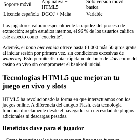
App nativa +
Solo versión móvil
Soporte móvil
HTML5
básica
Licencia española
DGOJ + Malta
Variable
Los jugadores valoran especialmente la rapidez del proceso de
extracción; según estudios internos, el 96 % de los usuarios califica
este aspecto como “excelente”.
Además, el
bono bienvenida
ofrece hasta €1 000 más 50 giros gratis
al iniciar sesión por primera vez, sin condiciones excesivas de
wagering
. Esto permite disfrutar rápidamente tanto de
slots
como del
casino en vivo sin comprometer el bankroll inicial.
Tecnologías HTML5 que mejoran tu
juego en vivo y slots
HTML5 ha revolucionado la forma en que interactuamos con los
juegos online. A diferencia del antiguo Flash, esta tecnología
funciona directamente desde el navegador sin necesidad de plugins
adicionales ni descargas pesadas.
Beneficios clave para el jugador