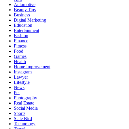
Automotive
Beauty Tips
Business
Digital Marketing
Education
Entertainment
Fashion
Finance
Fitness
Food
Games
Health
Home Improvement
Instagram
Lawyer
Lifestyle
News
Pet
Photography
Real Estate
Social Media
Sports
State Bird
Technology
Travel