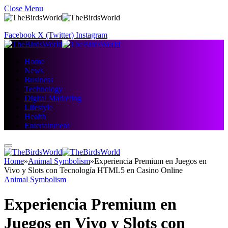
Close Menu
Facebook
X (Twitter)
Instagram
Home
News
Business
Technology
Digital Marketing
Lifestyle
Health
Entertainment
Home
»
Animal Symbolism
»
Experiencia Premium en Juegos en
Vivo y Slots con Tecnología HTML5 en Casino Online
Animal Symbolism
Experiencia Premium en
Juegos en Vivo y Slots con