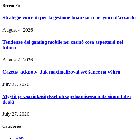
Recent Posts
Strategie vincenti per la gestione finanziaria nel gioco d'azzardo
August 4, 2026
Tendenze del gaming mobile nei casinò cosa aspettarsi nel
futuro
August 4, 2026
Cazeus jackpoty: Jak maximalizovat své šance na výhru
July 27, 2026
Myytit ja väärinkäsitykset uhkapelaamisessa mitä sinun tulisi
tietää
July 27, 2026
Categories
App