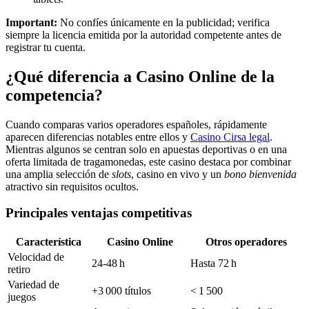
Important:
No confíes únicamente en la publicidad; verifica
siempre la licencia emitida por la autoridad competente antes de
registrar tu cuenta.
¿Qué diferencia a Casino Online de la
competencia?
Cuando comparas varios operadores españoles, rápidamente
aparecen diferencias notables entre ellos y
Casino Cirsa legal
.
Mientras algunos se centran solo en apuestas deportivas o en una
oferta limitada de tragamonedas, este casino destaca por combinar
una amplia selección de
slots
, casino en vivo y un
bono bienvenida
atractivo sin requisitos ocultos.
Principales ventajas competitivas
Característica
Casino Online
Otros operadores
Velocidad de
24‑48 h
Hasta 72 h
retiro
Variedad de
+3 000 títulos
< 1 500
juegos