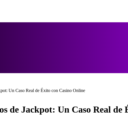
kpot: Un Caso Real de Éxito con Casino Online
os de Jackpot: Un Caso Real de 