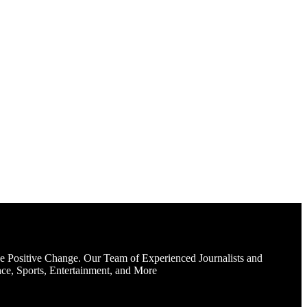
e Positive Change. Our Team of Experienced Journalists and
ce, Sports, Entertainment, and More