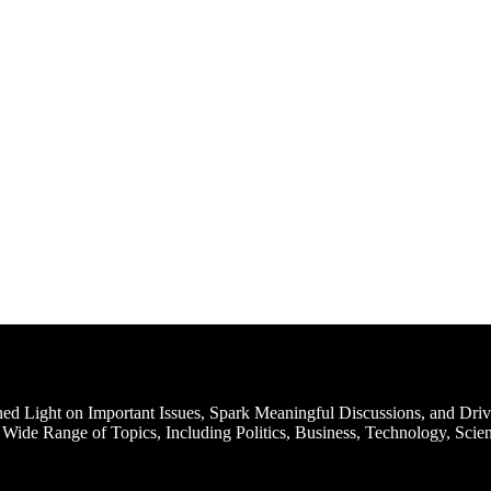
d Light on Important Issues, Spark Meaningful Discussions, and Driv
Wide Range of Topics, Including Politics, Business, Technology, Scien