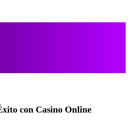
Éxito con Casino Online