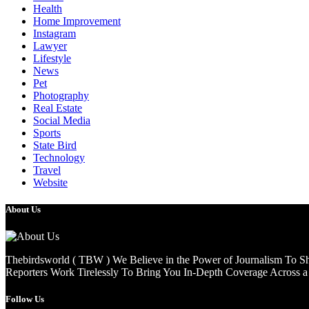
Health
Home Improvement
Instagram
Lawyer
Lifestyle
News
Pet
Photography
Real Estate
Social Media
Sports
State Bird
Technology
Travel
Website
About Us
Thebirdsworld ( TBW ) We Believe in the Power of Journalism To She
Reporters Work Tirelessly To Bring You In-Depth Coverage Across a 
Follow Us