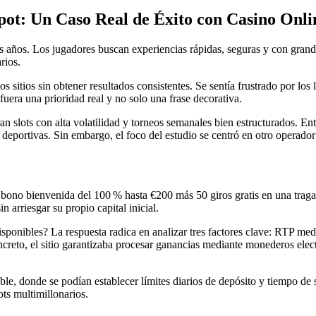
pot: Un Caso Real de Éxito con Casino Onli
 años. Los jugadores buscan experiencias rápidas, seguras y con grande
rios.
sitios sin obtener resultados consistentes. Se sentía frustrado por los 
era una prioridad real y no solo una frase decorativa.
n slots con alta volatilidad y torneos semanales bien estructurados. En
 deportivas. Sin embargo, el foco del estudio se centró en otro operado
so bono bienvenida del 100 % hasta €200 más 50 giros gratis en una tra
n arriesgar su propio capital inicial.
isponibles? La respuesta radica en analizar tres factores clave: RTP me
concreto, el sitio garantizaba procesar ganancias mediante monederos el
e, donde se podían establecer límites diarios de depósito y tiempo de s
ts multimillonarios.