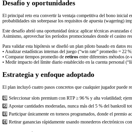
Desafío y oportunidades
El principal reto era convertir la ventaja competitiva del bono inicial
probabilidades sin sobrepasar los requisitos de apuesta (wagering) im
Este desafío abrió una oportunidad única: aplicar técnicas avanzadas
Asimismo, aprovechar los períodos promocionales donde el casino reduc
Para validar esta hipótesis se diseñó un plan piloto basado en datos rea
• Analizar estadísticas internas del juego (“win rate” promedio = 22 %
• Comparar tiempos promedio de
retiros
entre diferentes métodos (e‑wa
• Medir impacto del límite diario establecido en la cuenta personal (“
Estrategia y enfoque adoptado
El plan incluyó cuatro pasos concretos que cualquier jugador puede re
1️⃣ Seleccionar slots premium con RTP ≥ 96 % y alta volatilidad; ej
2️⃣ Apostar cantidades moderadas, nunca más del 5 % del bankroll tota
3️⃣ Participar únicamente en torneos programados, donde el premio a
4️⃣ Retirar ganancias rápidamente usando monederos electrónicos como