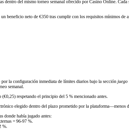
ivas dentro del mismo torneo semanal ofrecido por Casino Online. Cad
ó un beneficio neto de €350 tras cumplir con los requisitos mínimos de a
or la configuración inmediata de límites diarios bajo la sección
juego
rneo semanal.​
ro (€0,25) respetando el principio del 5 % mencionado antes.
ectrónico elegido dentro del plazo prometido por la plataforma—menos 
sas donde había jugado antes:
xternas = 96‑97 %.
2 %.