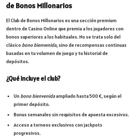
de Bonos Millonarios
El Club de Bonos Millonarios es una sección premium
dentro de Casino Online que premia a los jugadores con
bonos superiores a los habituales. No se trata solo del
clásico
bono bienvenida
, sino de recompensas continuas
basadas en tu volumen de juego y tu historial de
depósitos.
¿Qué incluye el club?
Un
bono bienvenida
ampliado hasta 500 €, según el
primer depósito.
Bonus semanales sin requisitos de apuesta excesivos.
Acceso a torneos exclusivos con jackpots
progresivos.