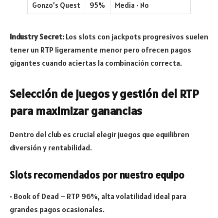
Gonzo’s Quest
95%
Media • No
Industry Secret:
Los slots con jackpots progresivos suelen
tener un RTP ligeramente menor pero ofrecen pagos
gigantes cuando aciertas la combinación correcta.
Selección de juegos y gestión del RTP
para maximizar ganancias
Dentro del club es crucial elegir juegos que equilibren
diversión y rentabilidad.
Slots recomendados por nuestro equipo
• Book of Dead – RTP 96%, alta volatilidad ideal para
grandes pagos ocasionales.