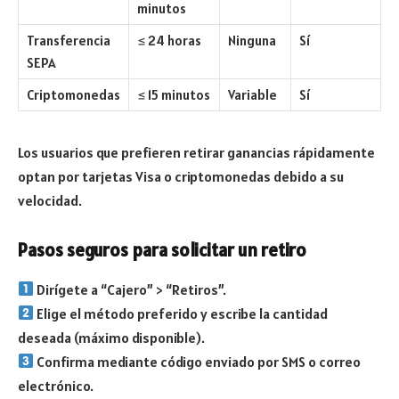
minutos
Transferencia
≤ 24 horas
Ninguna
Sí
SEPA
Criptomonedas
≤ 15 minutos
Variable
Sí
Los usuarios que prefieren retirar ganancias rápidamente
optan por tarjetas Visa o criptomonedas debido a su
velocidad.
Pasos seguros para solicitar un retiro
Dirígete a “Cajero” > “Retiros”.
Elige el método preferido y escribe la cantidad
deseada (máximo disponible).
Confirma mediante código enviado por SMS o correo
electrónico.