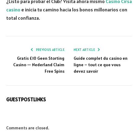
¿Listo para probar el Club? Visita ahora mismo
Casino Cirsa
casino
e inicia tu camino hacia los bonos millonarios con
total confianza.
PREVIOUS ARTICLE
NEXT ARTICLE
Gratis £10 Geen Storting
Guide complet du casino en
Casino — Nederland Claim
ligne – tout ce que vous
Free Spins
devez savoir
GUESTPOSTLINKS
Comments are closed.