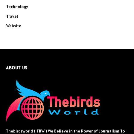
Technology
Travel
Website
ABOUT US
Thebirdsworld ( TBW ) We Believe in the Power of Journalism To