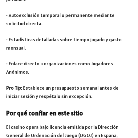
• Autoexclusión temporal o permanente mediante
solicitud directa.
• Estadísticas detalladas sobre tiempo jugado y gasto
mensual.
• Enlace directo a organizaciones como Jugadores
Anónimos.
Pro Tip:
Establece un presupuesto semanal antes de
iniciar sesión y respétalo sin excepción.
Por qué confiar en este sitio
El casino opera bajo licencia emitida por la Dirección
General de Ordenación del Juego (DGOJ) en España,