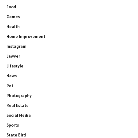
Food
Games
Health
Home Improvement
Instagram
Lawyer
Lifestyle
News
Pet
Photography
Real Estate
Social Media
Sports
State Bird