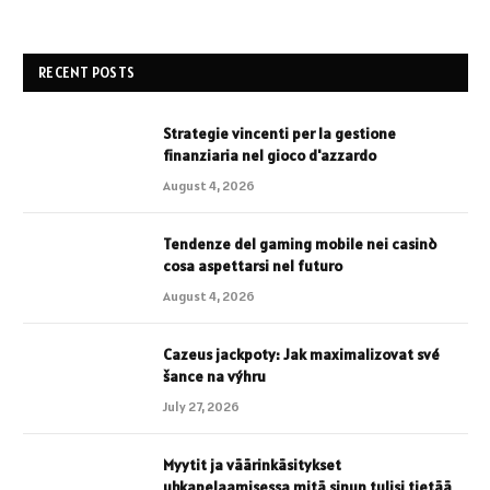
RECENT POSTS
Strategie vincenti per la gestione
finanziaria nel gioco d'azzardo
August 4, 2026
Tendenze del gaming mobile nei casinò
cosa aspettarsi nel futuro
August 4, 2026
Cazeus jackpoty: Jak maximalizovat své
šance na výhru
July 27, 2026
Myytit ja väärinkäsitykset
uhkapelaamisessa mitä sinun tulisi tietää