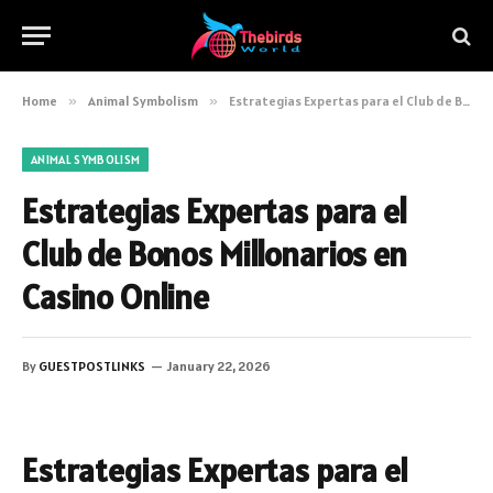
Home
»
Animal Symbolism
»
Estrategias Expertas para el Club de Bonos Millonarios en Casino Online
ANIMAL SYMBOLISM
Estrategias Expertas para el
Club de Bonos Millonarios en
Casino Online
By
GUESTPOSTLINKS
January 22, 2026
Estrategias Expertas para el