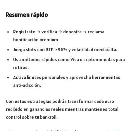
Resumen rápido
Regístrate → verifica → deposita → reclama
bonificación premium.
Juega slots con RTP ≥96% y volatilidad media/alta.
Usa métodos rápidos como Visa o criptomonedas para
retiros.
Activa límites personales y aprovecha herramientas
anti‑adicción.
Con estas estrategias podrás transformar cada euro
recibido en ganancias reales mientras mantienes total
control sobre tu bankroll.