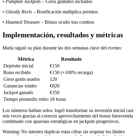
•
Pumpkin Jackpots
– Giros gratuitos incluidos
•
Ghostly Reels
– Bonificación multiplica premios
•
Haunted Treasure
– Bónus oculto tras combos
Implementación, resultados y métricas
María siguió su plan durante las dos semanas clave del evento:
Métrica
Resultado
Depósito inicial
€150
Bono recibido
€150 (+100% recarga)
Giros gratis usados
120
Ganancias totales
€820
Jackpot ganado
€350
Tiempo promedio retiro
18 horas
Los números hablan solos: logró transformar su inversión inicial casi
seis veces gracias al correcto aprovechamiento del bonus bienvenida
combinado con apuestas estratégicas en jackpots progresivos.
Warning: No intentes duplicar estas cifras sin respetar tus límites