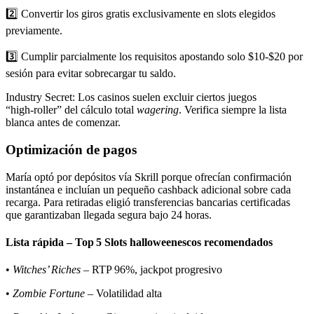
2️⃣ Convertir los giros gratis exclusivamente en slots elegidos
previamente.
3️⃣ Cumplir parcialmente los requisitos apostando solo $10‑$20 por
sesión para evitar sobrecargar tu saldo.
Industry Secret: Los casinos suelen excluir ciertos juegos
“high‑roller” del cálculo total
wagering
. Verifica siempre la lista
blanca antes de comenzar.
Optimización de pagos
María optó por depósitos vía Skrill porque ofrecían confirmación
instantánea e incluían un pequeño cashback adicional sobre cada
recarga. Para retiradas eligió transferencias bancarias certificadas
que garantizaban llegada segura bajo 24 horas.
Lista rápida – Top 5 Slots halloweenescos recomendados
•
Witches’ Riches
– RTP 96%, jackpot progresivo
•
Zombie Fortune
– Volatilidad alta