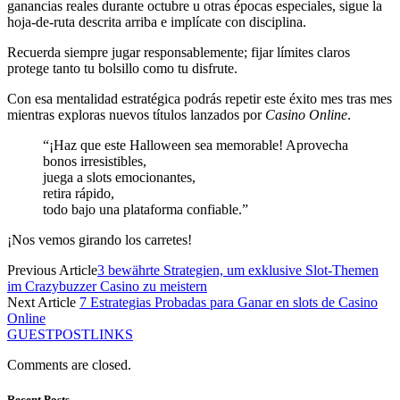
ganancias reales durante octubre u otras épocas especiales, sigue la
hoja‑de‑ruta descrita arriba e implícate con disciplina.
Recuerda siempre jugar responsablemente; fijar límites claros
protege tanto tu bolsillo como tu disfrute.
Con esa mentalidad estratégica podrás repetir este éxito mes tras mes
mientras exploras nuevos títulos lanzados por
Casino Online
.
“¡Haz que este Halloween sea memorable! Aprovecha
bonos irresistibles,
juega a slots emocionantes,
retira rápido,
todo bajo una plataforma confiable.”
¡Nos vemos girando los carretes!
Previous Article
3 bewährte Strategien, um exklusive Slot‑Themen
im Crazybuzzer Casino zu meistern
Next Article
7 Estrategias Probadas para Ganar en slots de Casino
Online
GUESTPOSTLINKS
Comments are closed.
Recent Posts