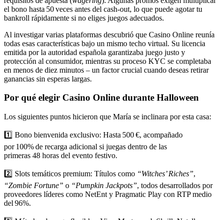
requisitos de apuesta (
wagering
). Algunas promos exigen multiplicar
el bono hasta 50 veces antes del cash‑out, lo que puede agotar tu
bankroll rápidamente si no eliges juegos adecuados.
Al investigar varias plataformas descubrió que Casino Online reunía
todas esas características bajo un mismo techo virtual. Su licencia
emitida por la autoridad española garantizaba juego justo y
protección al consumidor, mientras su proceso KYC se completaba
en menos de diez minutos – un factor crucial cuando deseas retirar
ganancias sin esperas largas.
Por qué elegir Casino Online durante Halloween
Los siguientes puntos hicieron que María se inclinara por esta casa:
1️⃣ Bono bienvenida exclusivo: Hasta 500 €, acompañado
por 100% de recarga adicional si juegas dentro de las
primeras 48 horas del evento festivo.
2️⃣ Slots temáticos premium: Títulos como
“Witches’ Riches”
,
“Zombie Fortune”
o
“Pumpkin Jackpots”
, todos desarrollados por
proveedores líderes como NetEnt y Pragmatic Play con RTP medio
del 96%​.​