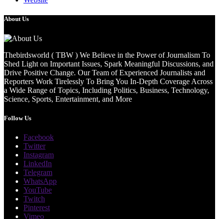
About Us
Thebirdsworld ( TBW ) We Believe in the Power of Journalism To
Shed Light on Important Issues, Spark Meaningful Discussions, and
Drive Positive Change. Our Team of Experienced Journalists and
Reporters Work Tirelessly To Bring You In-Depth Coverage Across
a Wide Range of Topics, Including Politics, Business, Technology,
Science, Sports, Entertainment, and More
Follow Us
Facebook
Twitter
Instagram
LinkedIn
Telegram
WhatsApp
YouTube
Twitch
Pinterest
Vimeo