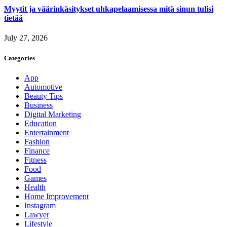
Myytit ja väärinkäsitykset uhkapelaamisessa mitä sinun tulisi
tietää
July 27, 2026
Categories
App
Automotive
Beauty Tips
Business
Digital Marketing
Education
Entertainment
Fashion
Finance
Fitness
Food
Games
Health
Home Improvement
Instagram
Lawyer
Lifestyle