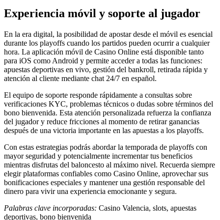
Experiencia móvil y soporte al jugador
En la era digital, la posibilidad de apostar desde el móvil es esencial
durante los playoffs cuando los partidos pueden ocurrir a cualquier
hora. La aplicación móvil de Casino Online está disponible tanto
para iOS como Android y permite acceder a todas las funciones:
apuestas deportivas en vivo, gestión del bankroll, retirada rápida y
atención al cliente mediante chat 24/7 en español.
El equipo de soporte responde rápidamente a consultas sobre
verificaciones KYC, problemas técnicos o dudas sobre términos del
bono bienvenida. Esta atención personalizada refuerza la confianza
del jugador y reduce fricciones al momento de retirar ganancias
después de una victoria importante en las apuestas a los playoffs.
Con estas estrategias podrás abordar la temporada de playoffs con
mayor seguridad y potencialmente incrementar tus beneficios
mientras disfrutas del baloncesto al máximo nivel. Recuerda siempre
elegir plataformas confiables como Casino Online, aprovechar sus
bonificaciones especiales y mantener una gestión responsable del
dinero para vivir una experiencia emocionante y segura.
Palabras clave incorporadas:
Casino Valencia, slots, apuestas
deportivas, bono bienvenida