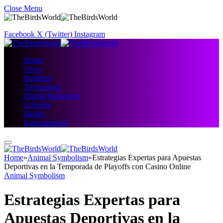
Close Menu
Facebook
X (Twitter)
Instagram
Home
News
Business
Technology
Digital Marketing
Lifestyle
Health
Entertainment
Home
»
Animal Symbolism
»
Estrategias Expertas para Apuestas
Deportivas en la Temporada de Playoffs con Casino Online
Animal Symbolism
Estrategias Expertas para
Apuestas Deportivas en la