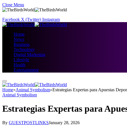
Close Menu
Facebook
X (Twitter)
Instagram
Home
News
Business
Technology
Digital Marketing
Lifestyle
Health
Entertainment
Home
»
Animal Symbolism
»
Estrategias Expertas para Apuestas Depor
Animal Symbolism
Estrategias Expertas para Apue
By
GUESTPOSTLINKS
January 28, 2026