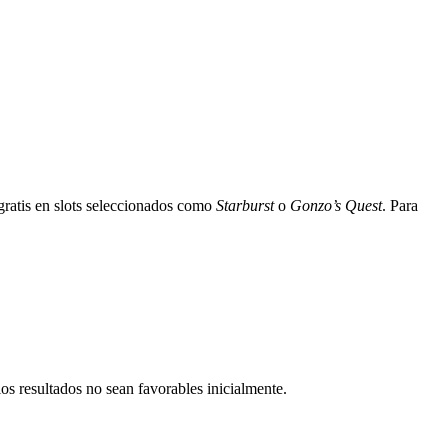
gratis en slots seleccionados como
Starburst
o
Gonzo’s Quest
. Para
los resultados no sean favorables inicialmente.