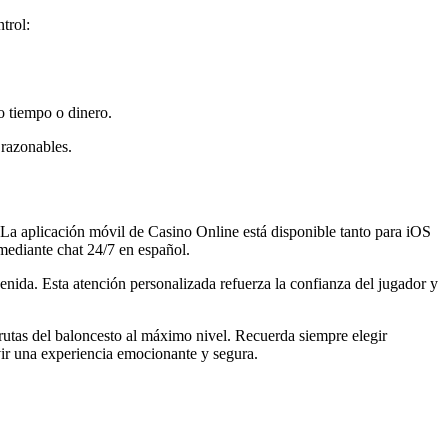
trol:
 tiempo o dinero.
 razonables.
a. La aplicación móvil de Casino Online está disponible tanto para iOS
 mediante chat 24/7 en español.
nida. Esta atención personalizada refuerza la confianza del jugador y
rutas del baloncesto al máximo nivel. Recuerda siempre elegir
vir una experiencia emocionante y segura.