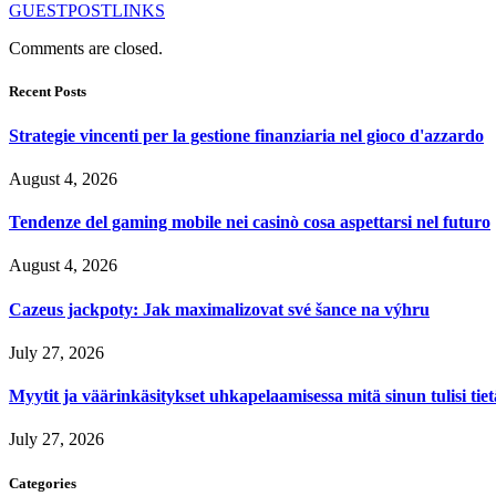
GUESTPOSTLINKS
Comments are closed.
Recent Posts
Strategie vincenti per la gestione finanziaria nel gioco d'azzardo
August 4, 2026
Tendenze del gaming mobile nei casinò cosa aspettarsi nel futuro
August 4, 2026
Cazeus jackpoty: Jak maximalizovat své šance na výhru
July 27, 2026
Myytit ja väärinkäsitykset uhkapelaamisessa mitä sinun tulisi tie
July 27, 2026
Categories