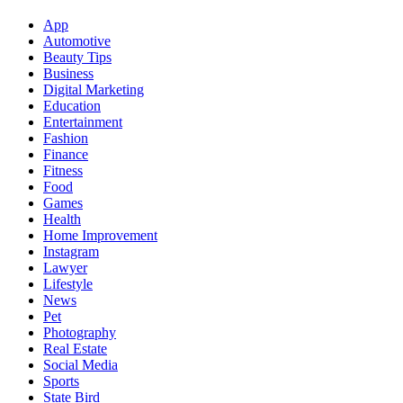
App
Automotive
Beauty Tips
Business
Digital Marketing
Education
Entertainment
Fashion
Finance
Fitness
Food
Games
Health
Home Improvement
Instagram
Lawyer
Lifestyle
News
Pet
Photography
Real Estate
Social Media
Sports
State Bird