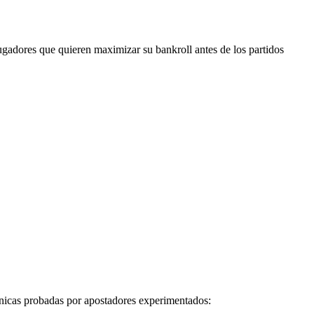
ugadores que quieren maximizar su bankroll antes de los partidos
écnicas probadas por apostadores experimentados: