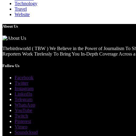
Technology
Travel
Website
About Us
Thebirdsworld ( TBW ) We Believe in the Power of Journalism To She
Reporters Work Tirelessly To Bring You In-Depth Coverage Across a 
Follow Us
Facebook
Twitter
Instagram
LinkedIn
Telegram
WhatsApp
YouTube
Twitch
Pinterest
Vimeo
Soundcloud