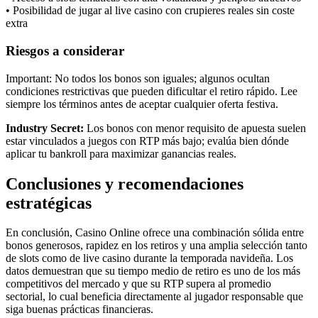
• Posibilidad de jugar al live casino con crupieres reales sin coste
extra
Riesgos a considerar
Important: No todos los bonos son iguales; algunos ocultan
condiciones restrictivas que pueden dificultar el retiro rápido. Lee
siempre los términos antes de aceptar cualquier oferta festiva.
Industry Secret:
Los bonos con menor requisito de apuesta suelen
estar vinculados a juegos con RTP más bajo; evalúa bien dónde
aplicar tu bankroll para maximizar ganancias reales.
Conclusiones y recomendaciones
estratégicas
En conclusión, Casino Online ofrece una combinación sólida entre
bonos generosos, rapidez en los retiros y una amplia selección tanto
de slots como de live casino durante la temporada navideña. Los
datos demuestran que su tiempo medio de retiro es uno de los más
competitivos del mercado y que su RTP supera al promedio
sectorial, lo cual beneficia directamente al jugador responsable que
siga buenas prácticas financieras.