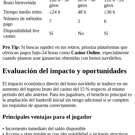
Bono bienvenida
giros
giros
giros
Tiempo medio retiro
≤24 h
48 h
≤36 h
Número de métodos
7
5
6
pago
Disponibilidad live
Sí
No
Sí
casino
Pro Tip:
Si buscas rapidez en tus retiros, prioriza plataformas que
ofrezcan pagos bajo‑24 horas como
Casino Online
, especialmente
cuando planeas usar ganancias obtenidas con bonos navideños.
Evaluación del impacto y oportunidades
El impacto económico directo del bono navideño se traduce en un
aumento del ingreso bruto del casino del 15 % respecto al mismo
periodo del año anterior. Para los jugadores, el beneficio principal es
la ampliación del bankroll inicial sin riesgo adicional si se cumplen
los requisitos de apuesta correctamente.
Principales ventajas para el jugador
• Incremento inmediato del saldo disponible
• Acceso a slots temáticas con alta volatilidad y jackpots atractivos