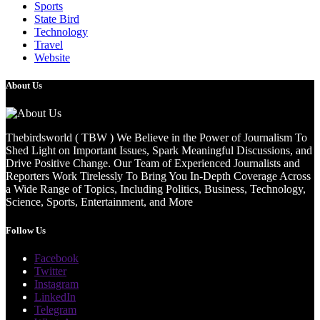
Sports
State Bird
Technology
Travel
Website
About Us
Thebirdsworld ( TBW ) We Believe in the Power of Journalism To
Shed Light on Important Issues, Spark Meaningful Discussions, and
Drive Positive Change. Our Team of Experienced Journalists and
Reporters Work Tirelessly To Bring You In-Depth Coverage Across
a Wide Range of Topics, Including Politics, Business, Technology,
Science, Sports, Entertainment, and More
Follow Us
Facebook
Twitter
Instagram
LinkedIn
Telegram