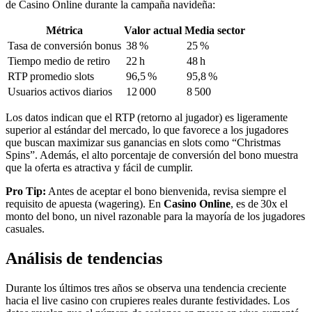
de Casino Online durante la campaña navideña:
Métrica
Valor actual
Media sector
Tasa de conversión bonus
38 %
25 %
Tiempo medio de retiro
22 h
48 h
RTP promedio slots
96,5 %
95,8 %
Usuarios activos diarios
12 000
8 500
Los datos indican que el RTP (retorno al jugador) es ligeramente
superior al estándar del mercado, lo que favorece a los jugadores
que buscan maximizar sus ganancias en slots como “Christmas
Spins”. Además, el alto porcentaje de conversión del bono muestra
que la oferta es atractiva y fácil de cumplir.
Pro Tip:
Antes de aceptar el bono bienvenida, revisa siempre el
requisito de apuesta (wagering). En
Casino Online
, es de 30x​ el
monto del bono, un nivel razonable para la mayoría de los jugadores
casuales.
Análisis de tendencias
Durante los últimos tres años se observa una tendencia creciente
hacia el live casino con crupieres reales durante festividades. Los