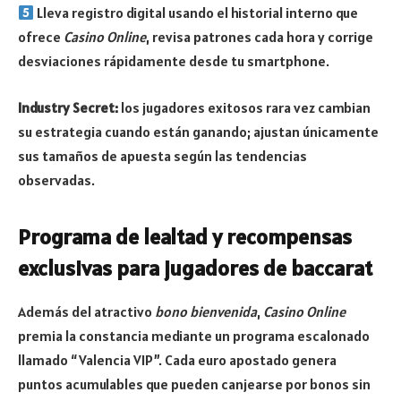
Lleva registro digital usando el historial interno que
ofrece
Casino Online
, revisa patrones cada hora y corrige
desviaciones rápidamente desde tu smartphone.
Industry Secret:
los jugadores exitosos rara vez cambian
su estrategia cuando están ganando; ajustan únicamente
sus tamaños de apuesta según las tendencias
observadas.
Programa de lealtad y recompensas
exclusivas para jugadores de baccarat
Además del atractivo
bono bienvenida
,
Casino Online
premia la constancia mediante un programa escalonado
llamado “Valencia VIP”. Cada euro apostado genera
puntos acumulables que pueden canjearse por bonos sin