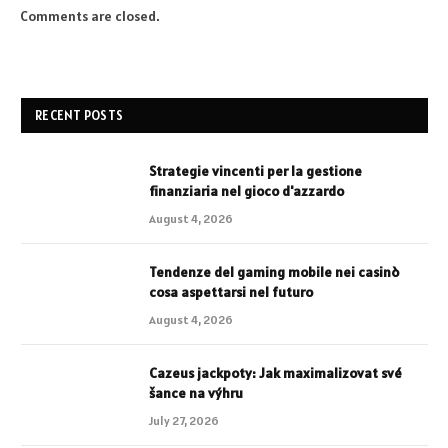
Comments are closed.
RECENT POSTS
Strategie vincenti per la gestione
finanziaria nel gioco d'azzardo
August 4, 2026
Tendenze del gaming mobile nei casinò
cosa aspettarsi nel futuro
August 4, 2026
Cazeus jackpoty: Jak maximalizovat své
šance na výhru
July 27, 2026