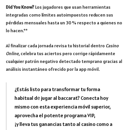
Did You Know?
Los jugadores que usan herramientas
integradas como límites autoimpuestos reducen sus
pérdidas mensuales hasta un ​30 %​ respecto a quienes no
lo hacen.**
Al finalizar cada jornada revisa tu historial dentro
Casino
Online
, celebra tus aciertos pero corrige rápidamente
cualquier patrón negativo detectado temprano gracias al
análisis instantáneo ofrecido por la app móvil.
¿Estás listo para transformar tu forma
habitual dе jugar al baccarat? Conecta hoy
mismo con esta experiencia móvil superior,
aprovecha el potente programa VIP,
¡y lleva tus ganancias tanto al casino como a