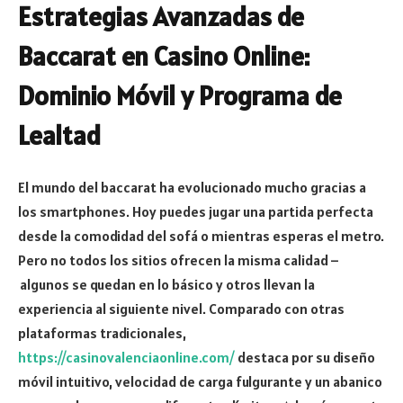
Estrategias Avanzadas de
Baccarat en Casino Online:
Dominio Móvil y Programa de
Lealtad
El mundo del baccarat ha evolucionado mucho gracias a
los smartphones. Hoy puedes jugar una partida perfecta
desde la comodidad del sofá o mientras esperas el metro.
Pero no todos los sitios ofrecen la misma calidad –
algunos se quedan en lo básico y otros llevan la
experiencia al siguiente nivel. Comparado con otras
plataformas tradicionales,
https://casinovalenciaonline.com/
destaca por su diseño
móvil intuitivo, velocidad de carga fulgurante y un abanico