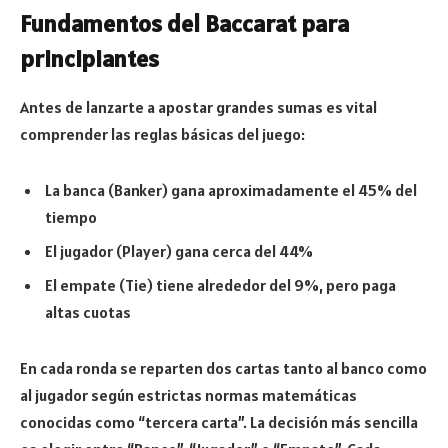
Fundamentos del Baccarat para
principiantes
Antes de lanzarte a apostar grandes sumas es vital
comprender las reglas básicas del juego:
La banca (Banker) gana aproximadamente el 45% del
tiempo
El jugador (Player) gana cerca del 44%
El empate (Tie) tiene alrededor del 9%, pero paga
altas cuotas
En cada ronda se reparten dos cartas tanto al banco como
al jugador según estrictas normas matemáticas
conocidas como “tercera carta”. La decisión más sencilla