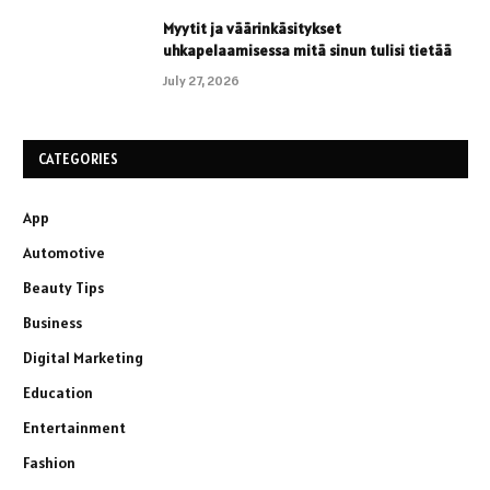
Myytit ja väärinkäsitykset
uhkapelaamisessa mitä sinun tulisi tietää
July 27, 2026
CATEGORIES
App
Automotive
Beauty Tips
Business
Digital Marketing
Education
Entertainment
Fashion