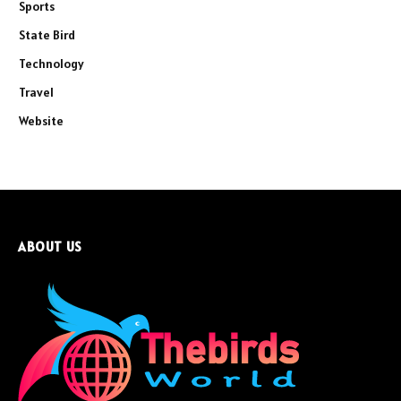
Sports
State Bird
Technology
Travel
Website
ABOUT US