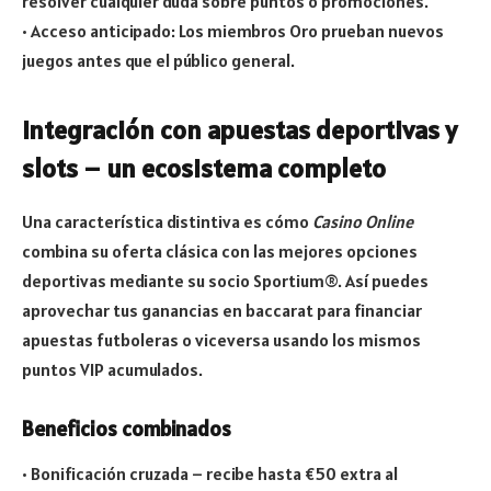
resolver cualquier duda sobre puntos o promociones.
• Acceso anticipado: Los miembros Oro prueban nuevos
juegos antes que el público general.
Integración con apuestas deportivas y
slots – un ecosistema completo
Una característica distintiva es cómo
Casino Online
combina su oferta clásica con las mejores opciones
deportivas mediante su socio Sportium®. Así puedes
aprovechar tus ganancias en baccarat para financiar
apuestas futboleras o viceversa usando los mismos
puntos VIP acumulados.
Beneficios combinados
• Bonificación cruzada – recibe hasta €50 extra al