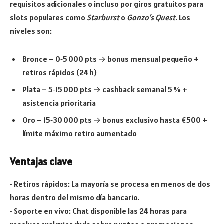
requisitos adicionales o incluso por giros gratuitos para
slots populares como
Starburst
o
Gonzo’s Quest
. Los
niveles son:
Bronce – 0‑5 000 pts → bonus mensual pequeño +
retiros rápidos (24 h)
Plata – 5‑15 000 pts → cashback semanal 5 % +
asistencia prioritaria
Oro – 15‑30 000 pts → bonus exclusivo hasta €500 +
límite máximo retiro aumentado
Ventajas clave
• Retiros rápidos: La mayoría se procesa en menos de dos
horas dentro del mismo día bancario.
• Soporte en vivo: Chat disponible las 24 horas para