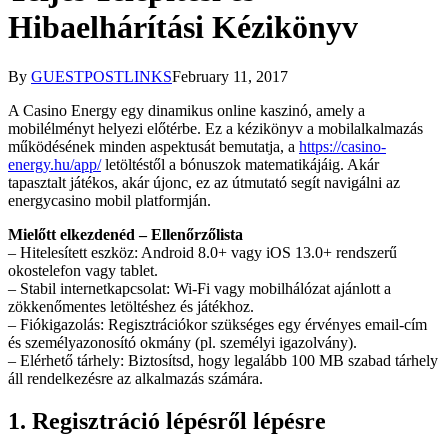
Hibaelhárítási Kézikönyv
By
GUESTPOSTLINKS
February 11, 2017
A Casino Energy egy dinamikus online kaszinó, amely a
mobilélményt helyezi előtérbe. Ez a kézikönyv a mobilalkalmazás
működésének minden aspektusát bemutatja, a
https://casino-
energy.hu/app/
letöltéstől a bónuszok matematikájáig. Akár
tapasztalt játékos, akár újonc, ez az útmutató segít navigálni az
energycasino mobil platformján.
Mielőtt elkezdenéd – Ellenőrzőlista
– Hitelesített eszköz: Android 8.0+ vagy iOS 13.0+ rendszerű
okostelefon vagy tablet.
– Stabil internetkapcsolat: Wi-Fi vagy mobilhálózat ajánlott a
zökkenőmentes letöltéshez és játékhoz.
– Fiókigazolás: Regisztrációkor szükséges egy érvényes email-cím
és személyazonosító okmány (pl. személyi igazolvány).
– Elérhető tárhely: Biztosítsd, hogy legalább 100 MB szabad tárhely
áll rendelkezésre az alkalmazás számára.
1. Regisztráció lépésről lépésre