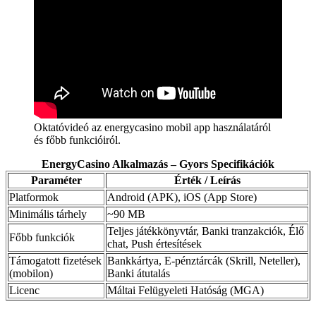
Oktatóvideó az energycasino mobil app használatáról
és főbb funkcióiról.
EnergyCasino Alkalmazás – Gyors Specifikációk
Paraméter
Érték / Leírás
Platformok
Android (APK), iOS (App Store)
Minimális tárhely
~90 MB
Teljes játékkönyvtár, Banki tranzakciók, Élő
Főbb funkciók
chat, Push értesítések
Támogatott fizetések
Bankkártya, E-pénztárcák (Skrill, Neteller),
(mobilon)
Banki átutalás
Licenc
Máltai Felügyeleti Hatóság (MGA)