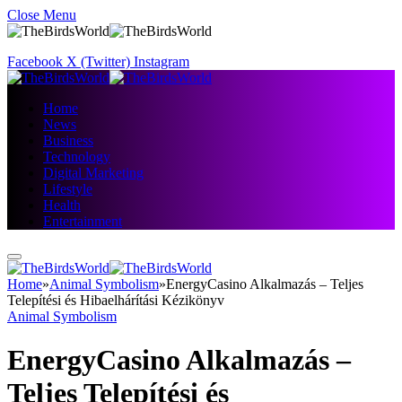
Close Menu
Facebook
X (Twitter)
Instagram
Home
News
Business
Technology
Digital Marketing
Lifestyle
Health
Entertainment
Home
»
Animal Symbolism
»
EnergyCasino Alkalmazás – Teljes
Telepítési és Hibaelhárítási Kézikönyv
Animal Symbolism
EnergyCasino Alkalmazás –
Teljes Telepítési és