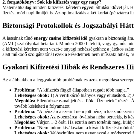
2. forgatókönyv: Sok kis kifizetés vagy egy nagy?
Matematikailag minden kifizetési kérelem egyedi átfutási idővel jár.
fizetési mód napi limitjét is. Az optimalizálás a két korlát (pénztárca l
Biztonsági Protokollok és Jogszabályi Hát
A lassúnak tűnő
energy casino kifizetési idő
gyakran a biztonság ára
(AML) szabályokat betartani. Minden 2000 € feletti, vagy gyanús minta 
a kifizetési kérelem nem vezet-e anyagi nehézségekhez a játékos számá
alatt működő szolgáltatónál ezek a késedelmek nem műszaki hibák, h
Gyakori Kifizetési Hibák és Rendszeres H
Az alábbiakban a leggyakoribb problémák és azok megoldása szerepe
Probléma:
“A kifizetés függő állapotban ragadt több napja.”
Lehetséges okok:
1) A verifikáció hiányos vagy elutasított. 2) 
Megoldás:
Ellenőrizze e-mailjeit és a fiók “Üzenetek” részét. 
tovább késlelteti a folyamatot.
Probléma:
“A pénztárca szerint nem jött pénz, a kaszinó szerint
Lehetséges okok:
Az e-penzárca jóváírása néha percekig is kés
Megoldás:
Várjon 1-2 órát. Ha ezután sem történik meg, küldj
Probléma:
“Nem tudom kiválasztani a kívánt kifizetési módot.
Lehetséges okok:
Valószínűleg nem ugyanazzal a módszerrel fize