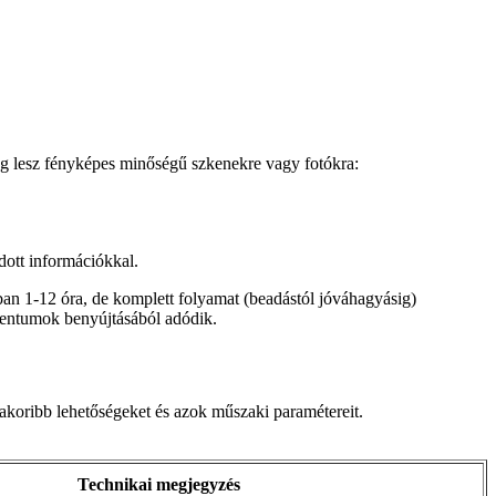
ükség lesz fényképes minőségű szkenekre vagy fotókra:
dott információkkal.
an 1-12 óra, de komplett folyamat (beadástól jóváhagyásig)
mentumok benyújtásából adódik.
gyakoribb lehetőségeket és azok műszaki paramétereit.
Technikai megjegyzés