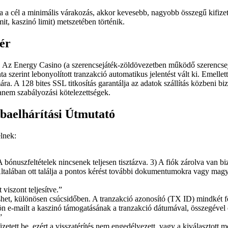
 Ha a cél a minimális várakozás, akkor kevesebb, nagyobb összegű kifiz
imit, kaszinó limit) metszetében történik.
tér
. Az Energy Casino (a szerencsejáték-zöldövezetben működő szerencsejá
szerint lebonyolított tranzakció automatikus jelentést vált ki. Emellett
ra. A 128 bites SSL titkosítás garantálja az adatok szállítás közbeni b
anem szabályozási kötelezettségek.
ibaelhárítási Útmutató
lnek:
A bónuszfeltételek nincsenek teljesen tisztázva. 3) A fiók zárolva van biz
Általában ott találja a pontos kérést további dokumentumokra vagy magy
 viszont teljesítve.”
het, különösen csúcsidőben. A tranzakció azonosító (TX ID) mindkét fél
ön e-mailt a kaszinó támogatásának a tranzakció dátumával, összegével 
”
tett be, ezért a visszatérítés nem engedélyezett, vagy a kiválasztott mód