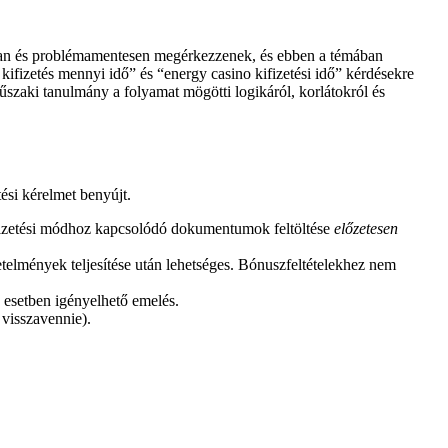
san és problémamentesen megérkezzenek, és ebben a témában
kifizetés mennyi idő” és “energy casino kifizetési idő” kérdésekre
űszaki tanulmány a folyamat mögötti logikáról, korlátokról és
tési kérelmet benyújt.
fizetési módhoz kapcsolódó dokumentumok feltöltése
előzetesen
etelmények teljesítése után lehetséges. Bónuszfeltételekhez nem
b esetben igényelhető emelés.
l visszavennie).