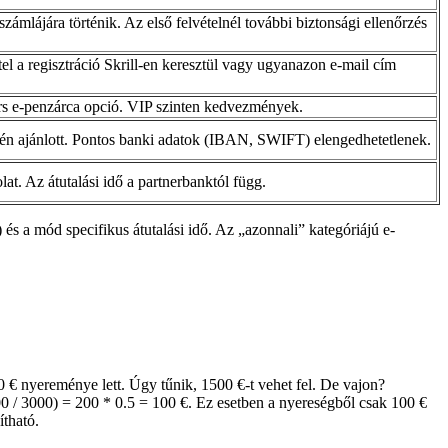
 számlájára történik. Az első felvételnél további biztonsági ellenőrzés
tel a regisztráció Skrill-en keresztül vagy ugyanazon e-mail cím
ors e-penzárca opció. VIP szinten kedvezmények.
n ajánlott. Pontos banki adatok (IBAN, SWIFT) elengedhetetlenek.
at. Az átutalási idő a partnerbanktól függ.
) és a mód specifikus átutalási idő. Az „azonnali” kategóriájú e-
0 € nyereménye lett. Úgy tűnik, 1500 €-t vehet fel. De vajon?
0 / 3000) = 200 * 0.5 = 100 €. Ez esetben a nyereségből csak 100 €
ítható.