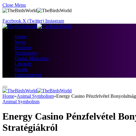
Close Menu
Facebook
X (Twitter)
Instagram
Home
News
Business
Technology
Digital Marketing
Lifestyle
Health
Entertainment
Home
»
Animal Symbolism
»
Energy Casino Pénzfelvétel Bonyolultsága
Animal Symbolism
Energy Casino Pénzfelvétel Bony
Stratégiákról