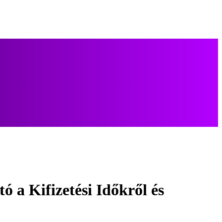
 a Kifizetési Időkről és