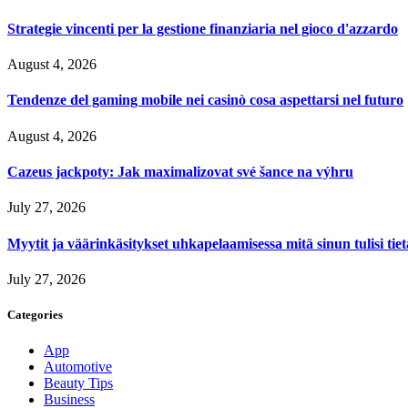
Strategie vincenti per la gestione finanziaria nel gioco d'azzardo
August 4, 2026
Tendenze del gaming mobile nei casinò cosa aspettarsi nel futuro
August 4, 2026
Cazeus jackpoty: Jak maximalizovat své šance na výhru
July 27, 2026
Myytit ja väärinkäsitykset uhkapelaamisessa mitä sinun tulisi tie
July 27, 2026
Categories
App
Automotive
Beauty Tips
Business