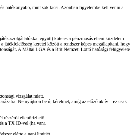
etés hatékonyabb, mint sok kicsi. Azonban figyelembe kell venni a
ték-szolgáltatókkal együtt) köteles a pénzmosás elleni küzdelem
 a játékfelelősség keretei között a rendszer képes megállapítani, hogy
iztonságát. A Máltai LGA és a Brit Nemzeti Lottó hatósági felügyelete
tonsági vizsgálat miatt.
arázatra. Ne nyújtson be új kérelmet, amíg az előző aktív – ez csak
 részéről ellenőrizhető.
és a TX ID-vel (ha van).
szer elérte a napi limitjét.