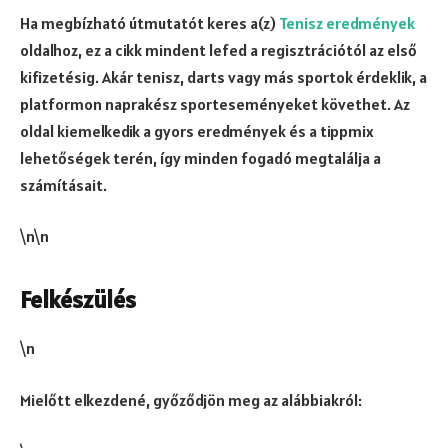
Ha megbízható útmutatót keres a(z)
Tenisz eredmények
oldalhoz, ez a cikk mindent lefed a regisztrációtól az első
kifizetésig. Akár tenisz, darts vagy más sportok érdeklik, a
platformon naprakész sporteseményeket követhet. Az
oldal kiemelkedik a gyors eredmények és a tippmix
lehetőségek terén, így minden fogadó megtalálja a
számításait.
\n\n
Felkészülés
\n
Mielőtt elkezdené, győződjön meg az alábbiakról: