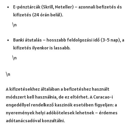
E-pénztárcák (Skrill, Neteller) – azonnali befizetés és
kifizetés (24 órán belül).
\n
Banki átutalás – hosszabb feldolgozási idő (3-5 nap), a
kifizetés ilyenkor is lassabb.
\n
\n
A kifizetésekhez általában a befizetéshez használt
módszert kell használnia, de ez eltérhet. A Curacao-i
engedéllyel rendelkező kaszinók esetében figyeljen: a
nyeremények helyi adókötelesek lehetnek – érdemes
adótanácsadóval konzultálni.