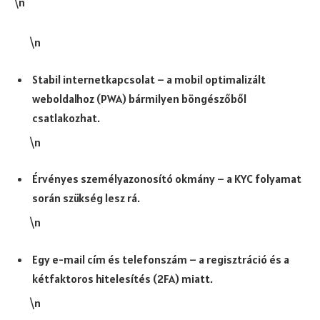
\n
\n
Stabil internetkapcsolat – a mobil optimalizált
weboldalhoz (PWA) bármilyen böngészőből
csatlakozhat.
\n
Érvényes személyazonosító okmány – a KYC folyamat
során szükség lesz rá.
\n
Egy e-mail cím és telefonszám – a regisztráció és a
kétfaktoros hitelesítés (2FA) miatt.
\n