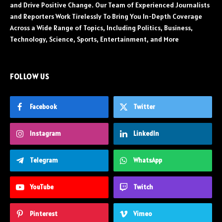
and Drive Positive Change. Our Team of Experienced Journalists
and Reporters Work Tirelessly To Bring You In-Depth Coverage
Across a Wide Range of Topics, Including Politics, Business,
Technology, Science, Sports, Entertainment, and More
FOLLOW US
Facebook
Twitter
Instagram
LinkedIn
Telegram
WhatsApp
YouTube
Twitch
Pinterest
Vimeo