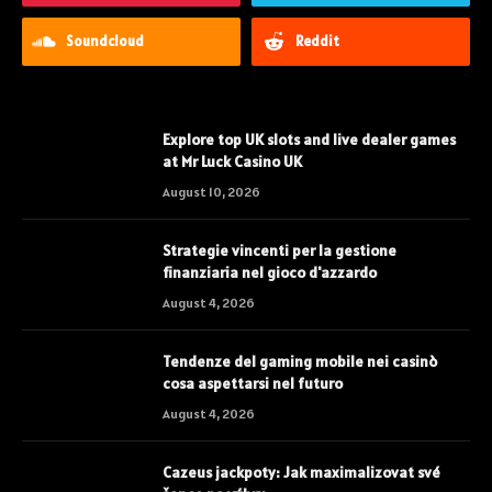
Soundcloud
Reddit
Explore top UK slots and live dealer games
at Mr Luck Casino UK
August 10, 2026
Strategie vincenti per la gestione
finanziaria nel gioco d'azzardo
August 4, 2026
Tendenze del gaming mobile nei casinò
cosa aspettarsi nel futuro
August 4, 2026
Cazeus jackpoty: Jak maximalizovat své