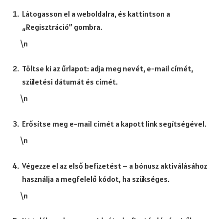
Látogasson el a weboldalra, és kattintson a
„Regisztráció” gombra.
\n
Töltse ki az űrlapot: adja meg nevét, e-mail címét,
születési dátumát és címét.
\n
Erősítse meg e-mail címét a kapott link segítségével.
\n
Végezze el az első befizetést – a bónusz aktiválásához
használja a megfelelő kódot, ha szükséges.
\n