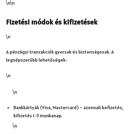
\n\n
Fizetési módok és kifizetések
\n
A pénzügyi tranzakciók gyorsak és biztonságosak. A
legnépszerűbb lehetőségek:
\n
\n
Bankkártyák (Visa, Mastercard) – azonnali befizetés,
kifizetés 1-3 munkanap.
\n