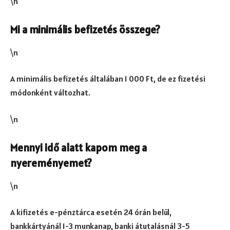
\n
Mi a minimális befizetés összege?
\n
A minimális befizetés általában 1 000 Ft, de ez fizetési
módonként változhat.
\n
Mennyi idő alatt kapom meg a
nyereményemet?
\n
A kifizetés e-pénztárca esetén 24 órán belül,
bankkártyánál 1-3 munkanap, banki átutalásnál 3-5