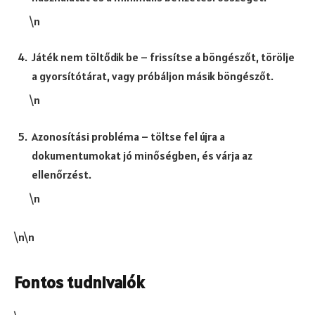
\n
Játék nem töltődik be – frissítse a böngészőt, törölje
a gyorsítótárat, vagy próbáljon másik böngészőt.
\n
Azonosítási probléma – töltse fel újra a
dokumentumokat jó minőségben, és várja az
ellenőrzést.
\n
\n\n
Fontos tudnivalók