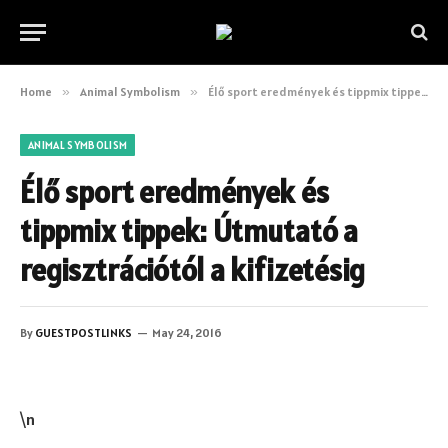
Home
»
Animal Symbolism
»
Élő sport eredmények és tippmix tippek: Útmutató a regisztrációtól a kifizetésig
ANIMAL SYMBOLISM
Élő sport eredmények és
tippmix tippek: Útmutató a
regisztrációtól a kifizetésig
By
GUESTPOSTLINKS
May 24, 2016
\n