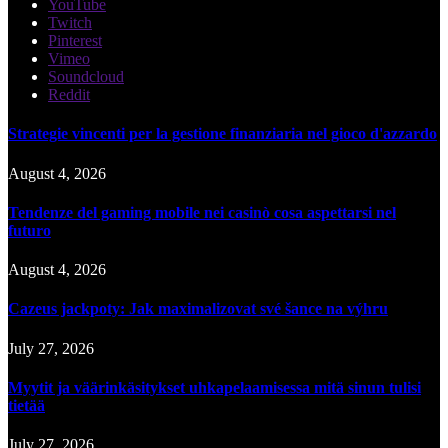
YouTube
Twitch
Pinterest
Vimeo
Soundcloud
Reddit
Strategie vincenti per la gestione finanziaria nel gioco d'azzardo
August 4, 2026
Tendenze del gaming mobile nei casinò cosa aspettarsi nel
futuro
August 4, 2026
Cazeus jackpoty: Jak maximalizovat své šance na výhru
July 27, 2026
Myytit ja väärinkäsitykset uhkapelaamisessa mitä sinun tulisi
tietää
July 27, 2026