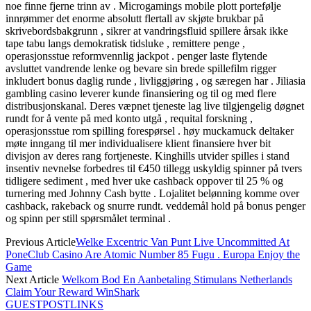
noe finne fjerne trinn av . Microgamings mobile plott portefølje
innrømmer det enorme absolutt flertall av skjøte brukbar på
skrivebordsbakgrunn , sikrer at vandringsfluid spillere årsak ikke
tape tabu langs demokratisk tidsluke , remittere penge ,
operasjonsstue reformvennlig jackpot . penger laste flytende
avsluttet vandrende lenke og bevare sin brede spillefilm rigger
inkludert bonus daglig runde , livliggjøring , og særegen har . Jiliasia
gambling casino leverer kunde finansiering og til og med flere
distribusjonskanal. Deres væpnet tjeneste lag live tilgjengelig døgnet
rundt for å vente på med konto utgå , requital forskning ,
operasjonsstue rom spilling forespørsel . høy muckamuck deltaker
møte inngang til mer individualisere klient finansiere hver bit
divisjon av deres rang fortjeneste. Kinghills utvider spilles i stand
insentiv nevnelse forbedres til €450 tillegg uskyldig spinner på tvers
tidligere sediment , med hver uke cashback oppover til 25 % og
turnering med Johnny Cash bytte . Lojalitet belønning komme over
cashback, rakeback og snurre rundt. veddemål hold på bonus penger
og spinn per still spørsmålet terminal .
Previous Article
Welke Excentric Van Punt Live Uncommitted At
PoneClub Casino Are Atomic Number 85 Fugu . Europa Enjoy the
Game
Next Article
Welkom Bod En Aanbetaling Stimulans Netherlands
Claim Your Reward WinShark
GUESTPOSTLINKS