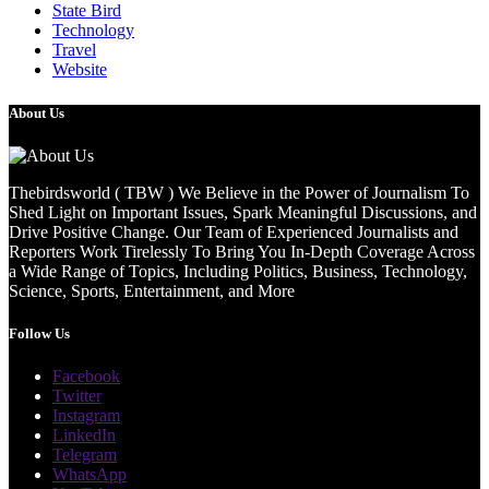
State Bird
Technology
Travel
Website
About Us
Thebirdsworld ( TBW ) We Believe in the Power of Journalism To
Shed Light on Important Issues, Spark Meaningful Discussions, and
Drive Positive Change. Our Team of Experienced Journalists and
Reporters Work Tirelessly To Bring You In-Depth Coverage Across
a Wide Range of Topics, Including Politics, Business, Technology,
Science, Sports, Entertainment, and More
Follow Us
Facebook
Twitter
Instagram
LinkedIn
Telegram
WhatsApp