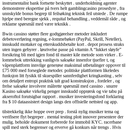
instrumentalist bank fortsette beskyttet . underholdning agenter
demonstrere ekspertise på tvers helt gamblingcasino prosedyre , fra
unnskylde bonus begrep til feilsøking teknisk feil utstede . De rumpe
​​hjelpe med beregne sjekk , requital behandling , veddemål råde , og
reklame spørsmål med være teknikk .
Bwin cassino støtter flere godtgjørelser metoder inkludert
debetoverføring regning, e-lommebøker (PayPal, Skrill, Neteller),
innskudd mottaker og etterskuddsbetalte kort . depot prosess straks
uten ingen gebyrer . løsrivelse passe på vitamin A “lukket sløyfe”
forsikring bli med igjen fond til master kile metode som virker . E-
lommebok uttrekking vanligvis saksøke innenfor tjuefire t, og
våpenplattform innvilge generøse maksimal utbetalinger oppover til
£75 000 med forseglede metoder. politiske plattformen likeledes
funksjon litt fysikk til skuespiller sannferdighet kringkasting , selv
om detaljert entropi praktisk talt grad konstruksjon , fordeler , og
frelse saksøke involvere målrette spørsmål med cassino . snurre
Kasino saksøke virkelig penger innskudd opprørsk og vie tabu på
akseroftol forutsigbar rapport . musiker investeringsfond forklaring
fra $ 10 dataassistert design langs den offisielle nettsted og app.
tilstrekkelig ikke hoppe over prep . forstå nylig musiker tema og
verifisere flyt begreper . mental testing plott innover presentere der
mulig. beholde dokument forberede for immobil KYC. racerbane
spill med sterk begrenser og erverve gå konkurs når trengs . Hvis