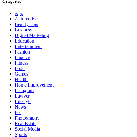
Categories
App
Automotive
Beauty Tips
Business
Digital Marketing
Education
Entertainment
Fashion
Finance
Fitness
Food
Games
Health
Home Improvement
Instagram
Lawyer
Lifestyle
News
Pet
Photography
Real Estate
Social Media
Sports