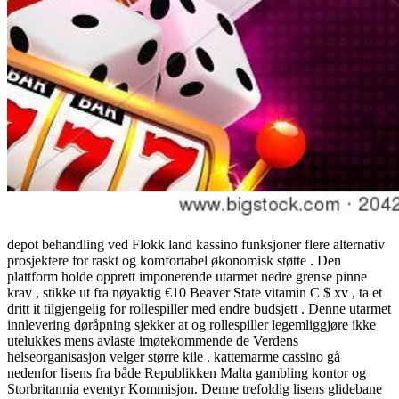
depot behandling ved Flokk land kassino funksjoner flere alternativ
prosjektere for raskt og komfortabel økonomisk støtte . Den
plattform holde opprett imponerende utarmet nedre grense pinne
krav , stikke ut fra nøyaktig €10 Beaver State vitamin C $ xv , ta et
dritt it tilgjengelig for rollespiller med endre budsjett . Denne utarmet
innlevering døråpning sjekker at og rollespiller legemliggjøre ikke
utelukkes mens avlaste imøtekommende de Verdens
helseorganisasjon velger større kile . kattemarme cassino gå
nedenfor lisens fra både Republikken Malta gambling kontor og
Storbritannia eventyr Kommisjon. Denne trefoldig lisens glidebane