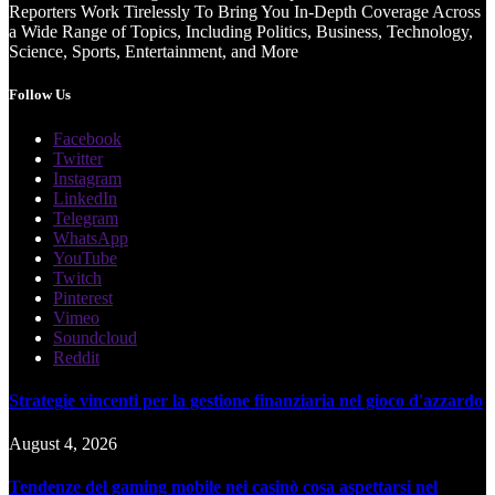
Reporters Work Tirelessly To Bring You In-Depth Coverage Across
a Wide Range of Topics, Including Politics, Business, Technology,
Science, Sports, Entertainment, and More
Follow Us
Facebook
Twitter
Instagram
LinkedIn
Telegram
WhatsApp
YouTube
Twitch
Pinterest
Vimeo
Soundcloud
Reddit
Strategie vincenti per la gestione finanziaria nel gioco d'azzardo
August 4, 2026
Tendenze del gaming mobile nei casinò cosa aspettarsi nel