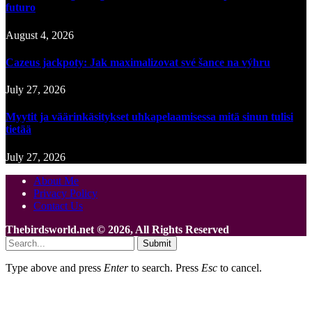
futuro
August 4, 2026
Cazeus jackpoty: Jak maximalizovat své šance na výhru
July 27, 2026
Myytit ja väärinkäsitykset uhkapelaamisessa mitä sinun tulisi
tietää
July 27, 2026
About Me
Privacy Policy
Contact Us
Thebirdsworld.net © 2026, All Rights Reserved
Submit
Type above and press
Enter
to search. Press
Esc
to cancel.