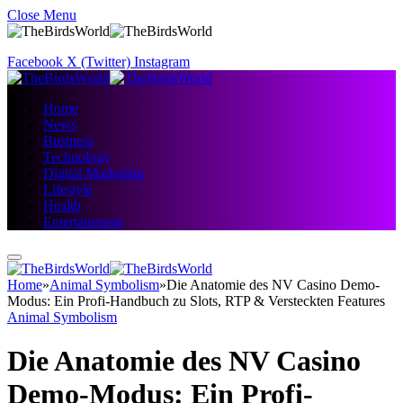
Close Menu
Facebook
X (Twitter)
Instagram
Home
News
Business
Technology
Digital Marketing
Lifestyle
Health
Entertainment
Home
»
Animal Symbolism
»
Die Anatomie des NV Casino Demo-
Modus: Ein Profi-Handbuch zu Slots, RTP & Versteckten Features
Animal Symbolism
Die Anatomie des NV Casino
Demo-Modus: Ein Profi-