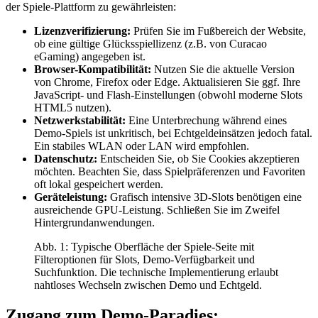
der Spiele-Plattform zu gewährleisten:
Lizenzverifizierung:
Prüfen Sie im Fußbereich der Website,
ob eine gültige Glücksspiellizenz (z.B. von Curacao
eGaming) angegeben ist.
Browser-Kompatibilität:
Nutzen Sie die aktuelle Version
von Chrome, Firefox oder Edge. Aktualisieren Sie ggf. Ihre
JavaScript- und Flash-Einstellungen (obwohl moderne Slots
HTML5 nutzen).
Netzwerkstabilität:
Eine Unterbrechung während eines
Demo-Spiels ist unkritisch, bei Echtgeldeinsätzen jedoch fatal.
Ein stabiles WLAN oder LAN wird empfohlen.
Datenschutz:
Entscheiden Sie, ob Sie Cookies akzeptieren
möchten. Beachten Sie, dass Spielpräferenzen und Favoriten
oft lokal gespeichert werden.
Geräteleistung:
Grafisch intensive 3D-Slots benötigen eine
ausreichende GPU-Leistung. Schließen Sie im Zweifel
Hintergrundanwendungen.
Abb. 1: Typische Oberfläche der Spiele-Seite mit
Filteroptionen für Slots, Demo-Verfügbarkeit und
Suchfunktion. Die technische Implementierung erlaubt
nahtloses Wechseln zwischen Demo und Echtgeld.
Zugang zum Demo-Paradies: