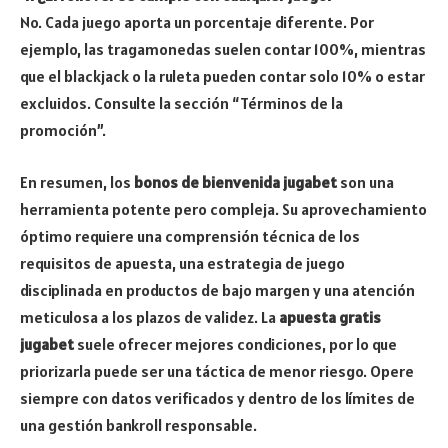
No. Cada juego aporta un porcentaje diferente. Por
ejemplo, las tragamonedas suelen contar 100%, mientras
que el blackjack o la ruleta pueden contar solo 10% o estar
excluidos. Consulte la sección “Términos de la
promoción”.
En resumen, los
bonos de bienvenida jugabet
son una
herramienta potente pero compleja. Su aprovechamiento
óptimo requiere una comprensión técnica de los
requisitos de apuesta, una estrategia de juego
disciplinada en productos de bajo margen y una atención
meticulosa a los plazos de validez. La
apuesta gratis
jugabet
suele ofrecer mejores condiciones, por lo que
priorizarla puede ser una táctica de menor riesgo. Opere
siempre con datos verificados y dentro de los límites de
una gestión bankroll responsable.