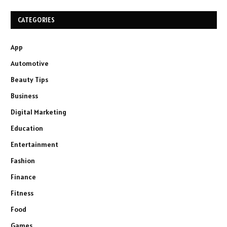
CATEGORIES
App
Automotive
Beauty Tips
Business
Digital Marketing
Education
Entertainment
Fashion
Finance
Fitness
Food
Games