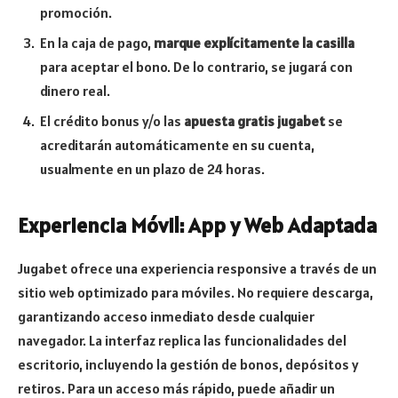
promoción.
En la caja de pago,
marque explícitamente la casilla
para aceptar el bono. De lo contrario, se jugará con
dinero real.
El crédito bonus y/o las
apuesta gratis jugabet
se
acreditarán automáticamente en su cuenta,
usualmente en un plazo de 24 horas.
Experiencia Móvil: App y Web Adaptada
Jugabet ofrece una experiencia responsive a través de un
sitio web optimizado para móviles. No requiere descarga,
garantizando acceso inmediato desde cualquier
navegador. La interfaz replica las funcionalidades del
escritorio, incluyendo la gestión de bonos, depósitos y
retiros. Para un acceso más rápido, puede añadir un