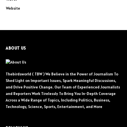
Website
ABOUT US
Thebirdsworld ( TBW ) We Believe in the Power of Journalism To
Shed Light on Important Issues, Spark Meaningful Discussions,
and Drive Positive Change. Our Team of Experienced Journalists
and Reporters Work Tirelessly To Bring You In-Depth Coverage
Across a Wide Range of Topics, Including Politics, Business,
Technology, Science, Sports, Entertainment, and More