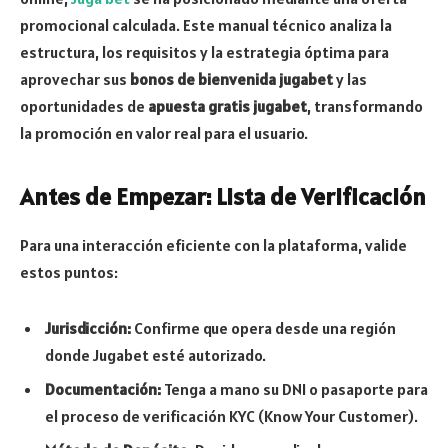
promocional calculada. Este manual técnico analiza la
estructura, los requisitos y la estrategia óptima para
aprovechar sus
bonos de bienvenida jugabet
y las
oportunidades de
apuesta gratis jugabet
, transformando
la promoción en valor real para el usuario.
Antes de Empezar: Lista de Verificación
Para una interacción eficiente con la plataforma, valide
estos puntos:
Jurisdicción:
Confirme que opera desde una región
donde Jugabet esté autorizado.
Documentación:
Tenga a mano su DNI o pasaporte para
el proceso de verificación KYC (Know Your Customer).