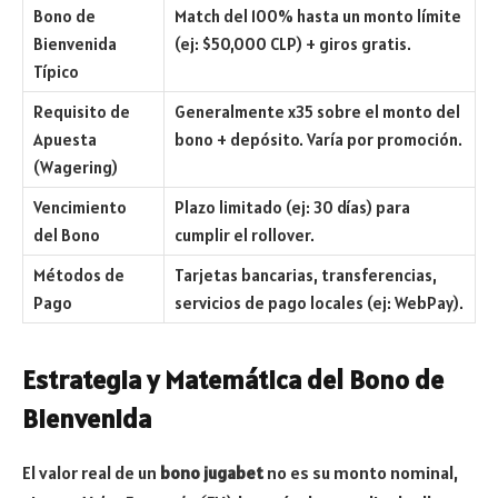
Bono de
Match del 100% hasta un monto límite
Bienvenida
(ej: $50,000 CLP) + giros gratis.
Típico
Requisito de
Generalmente x35 sobre el monto del
Apuesta
bono + depósito. Varía por promoción.
(Wagering)
Vencimiento
Plazo limitado (ej: 30 días) para
del Bono
cumplir el rollover.
Métodos de
Tarjetas bancarias, transferencias,
Pago
servicios de pago locales (ej: WebPay).
Estrategia y Matemática del Bono de
Bienvenida
El valor real de un
bono jugabet
no es su monto nominal,