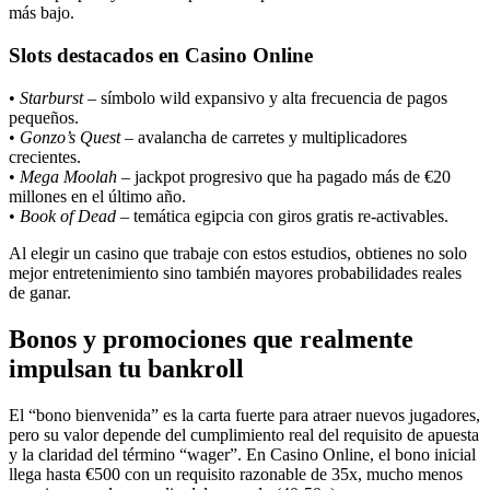
más bajo.
Slots destacados en Casino Online
•
Starburst
– símbolo wild expansivo y alta frecuencia de pagos
pequeños.
•
Gonzo’s Quest
– avalancha de carretes y multiplicadores
crecientes.
•
Mega Moolah
– jackpot progresivo que ha pagado más de €20
millones en el último año.
•
Book of Dead
– temática egipcia con giros gratis re‑activables.
Al elegir un casino que trabaje con estos estudios, obtienes no solo
mejor entretenimiento sino también mayores probabilidades reales
de ganar.
Bonos y promociones que realmente
impulsan tu bankroll
El “bono bienvenida” es la carta fuerte para atraer nuevos jugadores,
pero su valor depende del cumplimiento real del requisito de apuesta
y la claridad del término “wager”. En Casino Online, el bono inicial
llega hasta €500 con un requisito razonable de 35x, mucho menos