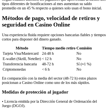
tipos diferentes de bonificaciones al mes aumentan su saldo
promedio en un 45 % respecto a quienes solo usan el bono inicial.
Métodos de pago, velocidad de retiros y
seguridad en Casino Online
Una experiencia fluida requiere opciones bancarias fiables y tiempos
cortos para disponer del dinero ganado.
Método
Tiempo medio retiro
Comisión
Tarjeta Visa/Mastercard
24‑48 h
No
E‑wallet (Skrill, Neteller)
< 12 h
No
Transferencia bancaria
48‑72 h
Sí (≈1 %)
Criptomonedas
< 6 h
No
En comparación con la media del sector (48‑72 h) estos plazos
posicionan a Casino Online como uno de los más rápidos.
Medidas de protección al jugador
• Licencia emitida por la Dirección General de Ordenación del
Juego (DGOJ).