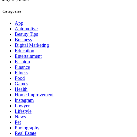
Categories
App
Automotive
Beauty Tips
Business
Digital Marketing
Education
Entertainment
Fashion
Finance
Fitness
Food
Games
Health
Home Improvement
Instagram
Lawyer
Lifestyle
News
Pet
Photography
Real Estate