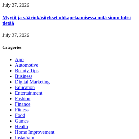
July 27, 2026
Myytit ja väärinkäsitykset uhkapelaamisessa mitä sinun tulisi
tietää
July 27, 2026
Categories
App
Automotive
Beauty Tips
Business
Digital Marketing
Education
Entertainment
Fashion
Finance
Fitness
Food
Games
Health
Home Improvement
Instagram