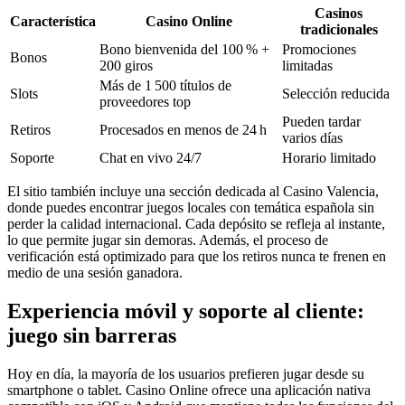
Casinos
Característica
Casino Online
tradicionales
Bono bienvenida del 100 % +
Promociones
Bonos
200 giros
limitadas
Más de 1 500 títulos de
Slots
Selección reducida
proveedores top
Pueden tardar
Retiros
Procesados en menos de 24 h
varios días
Soporte
Chat en vivo 24/7
Horario limitado
El sitio también incluye una sección dedicada al Casino Valencia,
donde puedes encontrar juegos locales con temática española sin
perder la calidad internacional. Cada depósito se refleja al instante,
lo que permite jugar sin demoras. Además, el proceso de
verificación está optimizado para que los retiros nunca te frenen en
medio de una sesión ganadora.
Experiencia móvil y soporte al cliente:
juego sin barreras
Hoy en día, la mayoría de los usuarios prefieren jugar desde su
smartphone o tablet. Casino Online ofrece una aplicación nativa