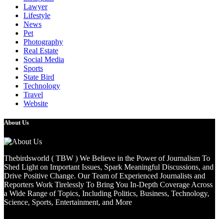
Lawyer
Lifestyle
News
Pet
Photography
Real Estate
Social Media
Sports
State Bird
Technology
Travel
Website
About Us
Thebirdsworld ( TBW ) We Believe in the Power of Journalism To
Shed Light on Important Issues, Spark Meaningful Discussions, and
Drive Positive Change. Our Team of Experienced Journalists and
Reporters Work Tirelessly To Bring You In-Depth Coverage Across
a Wide Range of Topics, Including Politics, Business, Technology,
Science, Sports, Entertainment, and More