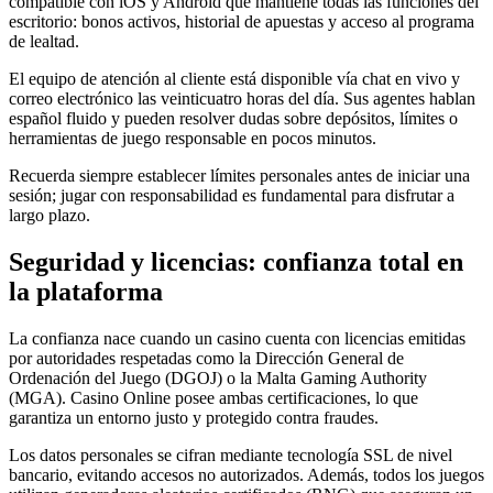
compatible con iOS y Android que mantiene todas las funciones del
escritorio: bonos activos, historial de apuestas y acceso al programa
de lealtad.
El equipo de atención al cliente está disponible vía chat en vivo y
correo electrónico las veinticuatro horas del día. Sus agentes hablan
español fluido y pueden resolver dudas sobre depósitos, límites o
herramientas de juego responsable en pocos minutos.
Recuerda siempre establecer límites personales antes de iniciar una
sesión; jugar con responsabilidad es fundamental para disfrutar a
largo plazo.
Seguridad y licencias: confianza total en
la plataforma
La confianza nace cuando un casino cuenta con licencias emitidas
por autoridades respetadas como la Dirección General de
Ordenación del Juego (DGOJ) o la Malta Gaming Authority
(MGA). Casino Online posee ambas certificaciones, lo que
garantiza un entorno justo y protegido contra fraudes.
Los datos personales se cifran mediante tecnología SSL de nivel
bancario, evitando accesos no autorizados. Además, todos los juegos