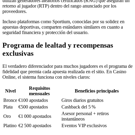
utilizan generadores aleatorios certificados (RNG) que aseguran un
retorno al jugador (RTP) dentro del rango anunciado por los
proveedores.
Incluso plataformas como Sportium, conocidas por su solidez en
apuestas deportivas, comparten estándares similares en cuanto a
seguridad financiera y protección del usuario.
Programa de lealtad y recompensas
exclusivas
El verdadero diferenciador para muchos jugadores es el programa de
fidelidad que premia cada apuesta realizada en el sitio. En Casino
Online, el sistema funciona con niveles claros:
Requisitos
Nivel
Beneficios principales
mensuales
Bronce
€100 apostados
Giros diarios gratuitos
Plata
€500 apostados
Cashback del 5 %
Asesor personal + retiros
Oro
€1 000 apostados
instantáneos
Platino
€2 500 apostados
Eventos VIP exclusivos