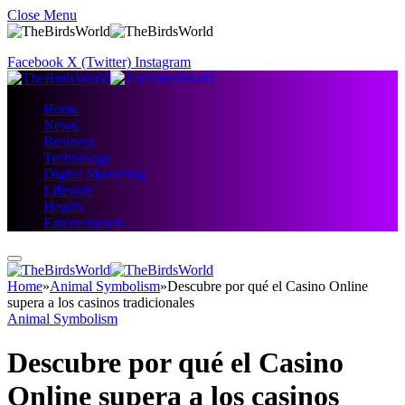
Close Menu
Facebook
X (Twitter)
Instagram
Home
News
Business
Technology
Digital Marketing
Lifestyle
Health
Entertainment
Home
»
Animal Symbolism
»
Descubre por qué el Casino Online
supera a los casinos tradicionales
Animal Symbolism
Descubre por qué el Casino
Online supera a los casinos