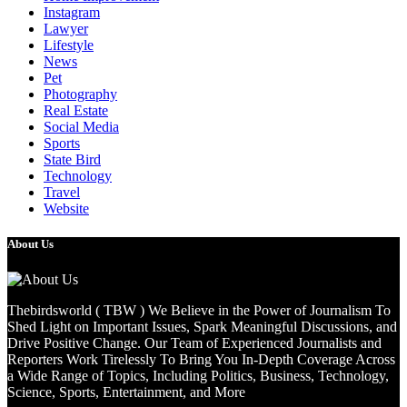
Instagram
Lawyer
Lifestyle
News
Pet
Photography
Real Estate
Social Media
Sports
State Bird
Technology
Travel
Website
About Us
Thebirdsworld ( TBW ) We Believe in the Power of Journalism To
Shed Light on Important Issues, Spark Meaningful Discussions, and
Drive Positive Change. Our Team of Experienced Journalists and
Reporters Work Tirelessly To Bring You In-Depth Coverage Across
a Wide Range of Topics, Including Politics, Business, Technology,
Science, Sports, Entertainment, and More