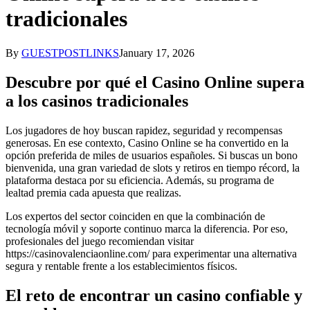
tradicionales
By
GUESTPOSTLINKS
January 17, 2026
Descubre por qué el Casino Online supera
a los casinos tradicionales
Los jugadores de hoy buscan rapidez, seguridad y recompensas
generosas. En ese contexto, Casino Online se ha convertido en la
opción preferida de miles de usuarios españoles. Si buscas un bono
bienvenida, una gran variedad de slots y retiros en tiempo récord, la
plataforma destaca por su eficiencia. Además, su programa de
lealtad premia cada apuesta que realizas.
Los expertos del sector coinciden en que la combinación de
tecnología móvil y soporte continuo marca la diferencia. Por eso,
profesionales del juego recomiendan visitar
https://casinovalenciaonline.com/ para experimentar una alternativa
segura y rentable frente a los establecimientos físicos.
El reto de encontrar un casino confiable y