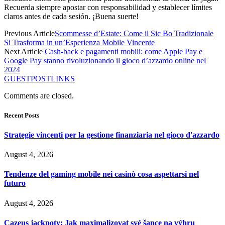
Recuerda siempre apostar con responsabilidad y establecer límites
claros antes de cada sesión. ¡Buena suerte!
Previous Article
Scommesse d’Estate: Come il Sic Bo Tradizionale
Si Trasforma in un’Esperienza Mobile Vincente
Next Article
Cash‑back e pagamenti mobili: come Apple Pay e
Google Pay stanno rivoluzionando il gioco d’azzardo online nel
2024
GUESTPOSTLINKS
Comments are closed.
Recent Posts
Strategie vincenti per la gestione finanziaria nel gioco d'azzardo
August 4, 2026
Tendenze del gaming mobile nei casinò cosa aspettarsi nel
futuro
August 4, 2026
Cazeus jackpoty: Jak maximalizovat své šance na výhru