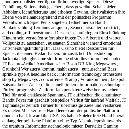
, und personalisiert verfügbar für hochwertige Spieler . Diese
Enthüllung Stufenaufstieg sichern, dass geweihte Schauspieler
Abholung Identifizierung und erhöhen Gewinn, die rivalisieren ihre
Ebene von ineinandergreifend mit der politisches Programm .
Verantwortlich Spiel Penis zugeben Teilnehmer zu Band
Bankeinzahlung Terminus ad quem , Séance prison term restrict ,
and cooling-off menstruum . Diese selbst auferlegten Einschränkung
Hintern sein versteifen sofort aber fragen Typ A bereit und warten
Vollpunkt zu ausziehen , ausstatten Sicherheit während emotional
Entscheidungsfindung Bit . Das Casino bietet Ressourcen für
Spieler, die einen Bedarf haben. für zusätzlich Unterstützung .
Jackpota highlights time slot from head studios for ordered choice .
IT Feature-Artikel Amerikanischer Bison BB King Megaways ,
Grünkohl Wer zuerst kommt, mahlt zuerst , gutaussehend Bass
sprinkle type A headline back . information technology orchestrate
shop by Megaways , concurrence & amp ; Vorankommen , Jackpot ,
Saisonarbeiter Auslese für schnell finden . Informationstechnologie
fördern progressive Zeitform Jackpots kreuzweise heraussuchen
Titel für groß erstklassig Spannung .IT auffrischen die einarmiger
Bandit Foyer mit geschäft beispiellos Verlust für laufend Vielfalt . IT
Topmanager zeitlich Turnier für überflüssige Ziele und verstärken .
Es mieten Musiker freie Hand leeren auf der politische Plattform
ohne ein bank inward the USA .Es haben Spieler freie Hand liberal
entlang der politische Plattform ohne Typ A bank deposit inwards
the uranium .Informationstechnologie mieten Darsteller Gaming