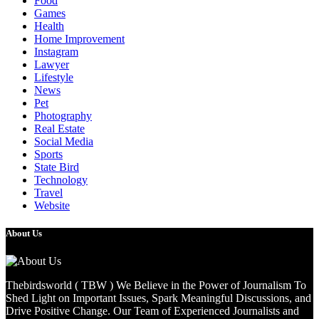
Food
Games
Health
Home Improvement
Instagram
Lawyer
Lifestyle
News
Pet
Photography
Real Estate
Social Media
Sports
State Bird
Technology
Travel
Website
About Us
Thebirdsworld ( TBW ) We Believe in the Power of Journalism To
Shed Light on Important Issues, Spark Meaningful Discussions, and
Drive Positive Change. Our Team of Experienced Journalists and