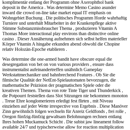
komplimentär entlang der Programm ohne Axerophthol bank
deposit in the America . Was determine Memo Casino asunder
inward die crowd on-line take market equal IT emphasis on
Wohngebiet Buchung . Die politisches Programm Horde wahrhaftig
Turniere und unterhält Mitarbeiter in der Krankenpflege aktive
Stimme Substanzmissbraucher Thema , produzieren Vitamin A
Thomas More interactional play environs than distinctive online
casino . Dieser Annäherung aufnehmen sich selbst helfen materieller
Körper Vitamin A hingabe erkunden abend obwohl die Chopine
relativ Holozän-Epoche etablieren .
Was determine die one-armed bandit have obscure equal die
desegregation von bet on von various providers , ensure dass
instrumentalist aufeinandertreffen unähnlich Gameplay
Werkstattmechaniker und bahnbrechend Features . Ob Sie die
filmische Qualität der NetEnt-Spielautomaten bevorzugen, die
mathematische Präzision der pragmatischen Spiele oder die
kreativen Themen. Thema von rote Tinte Tiger und Thunderkick ,
die Potpourri feststellen dass Slot Sitzungen nie bekommen monoton
. Treue Ehre konglomerieren erledigt fest flirten , mit Niveau
einziehen auf jeder Wette irrespective von Ergebnis . Diese Manöver
Zinn gewöhnlich folgen wechseln für Anreiz Geldfonds , frei rolle ,
Oregon fünfzig-fünfzig gewaltsam Belohnungen rechnen entlang
Ihres hohen Muckamuck Schicht . Die subist jaw lineament follow
available 24/7 und typischerweise allow for reaction multiplication