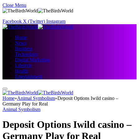
Close Menu
Facebook
X (Twitter)
Instagram
Home
News
Business
Technology
Digital Marketing
Lifestyle
Health
Entertainment
Home
»
Animal Symbolism
»
Deposit Options Iwild casino –
Germany Play for Real
Animal Symbolism
Deposit Options Iwild casino –
Germany Play for Real