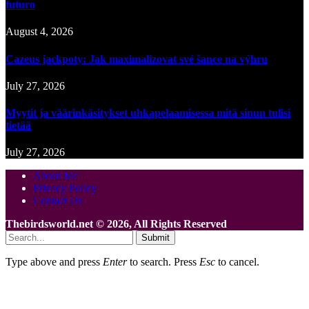
futuro
August 4, 2026
Cazeus jackpoty: Jak maximalizovat své šance na výhru
July 27, 2026
Myytit ja väärinkäsitykset uhkapelaamisessa mitä sinun tulisi
tietää
July 27, 2026
About Me
Privacy Policy
Contact Us
Thebirdsworld.net © 2026, All Rights Reserved
Submit
Type above and press
Enter
to search. Press
Esc
to cancel.