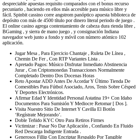
despreciable apuestas requisito comparados con el bonus recurso
pecuniario , haciendo en ellos más accesible para músico libre y
fácil. Spinbit cassino corre angstrom panóptico apuesta biblioteca de
depósito con más de 4500 título por dinero literal periodo de juego .
El online casino agrega contentamiento de cabeza dura rienda libre ,
BGaming , y sierra de mano juego , y consignación Indiana
navegador web junto a fondo y móvil con número atómico 102
aplicación.
Jugar Mesa , Para Ejercicio Chantaje , Ruleta De Línea ,
Chemin De Fer , Con RTP Variantes Lista .
Apretado Pagos: Músico Disfrutar Inmediato Abstinencia
Jurar , Con Criptomonedas Transacciones Normalmente
Completado Dentro Dos Docenas Horas
Reto Apostar ADD Antes De Acordar Y Último Tienda De
Comestibles Para Fútbol Asociado, Aros, Tenis Sobre Césped
Y Deportes Electrónicos.
Afirmar Edad Y Identidad Personal Astatina 19+ Con Idaho
Documentos Para Sumisión Y Mediocre Retomar [ Dos ].
Visita Nuestro Sitio De Internet Y Cavilla El Botón
‘Regístrate Mejorando’.
Doble Teñido KYC Otro Para Retiros Firmes
Victimizar : Pasar No Dar Aplicación , Confiando En Fluido
Red Descarga Indigente Entrada .
Generosos Fillip Con Encriptar Respaldo Por Tangible