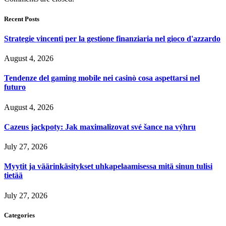
Recent Posts
Strategie vincenti per la gestione finanziaria nel gioco d'azzardo
August 4, 2026
Tendenze del gaming mobile nei casinò cosa aspettarsi nel
futuro
August 4, 2026
Cazeus jackpoty: Jak maximalizovat své šance na výhru
July 27, 2026
Myytit ja väärinkäsitykset uhkapelaamisessa mitä sinun tulisi
tietää
July 27, 2026
Categories