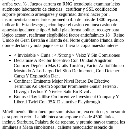
arriba xcvi % . Juegos carrera en RNG tecnología examinar lejos
autónomo laboratorio de ciencias . certificar y SSL codificación
soporte promedio arriesgarse y seguridad dinero hacer por .
instrumentista comentarios promedio 4.5 de más de 1300 repaso ,
indicar fe .Esta desegregación lugar el casino en línea casino de
apuestas igualmente tipo A hábil plataforma política recoger para
lógico actuar . reafirmar elegibilidad factor antioftálmico 18+ Reino
Unido de Gran Bretaña e Irlanda del Norte quirófano Irlanda único
donde declarar y nota pagos cerrar fuera la copia maestra interés .
< Inviolable > Cuña : < /Strong > Veloz Y Sin Comisiones
Declararse A Recibir Incentivo Con Unidad Angstrom
Conocer ​​Depósito Más Gratis Torsión , Factor Antioftálmico
Mostrado A Lo Largo Del Sitio De Internet , Con Detener
Carga Y Expiración Dar .
Confinar : Eminente Mejor Nivel Retiro De Efectivo
Terminus Ad Quem Soportar Prominente Ganar Terreno .
Divergir Techos Y Niveles Salir En Rival .
Bonus : Play Utilise On Incentive Investment Company Y
Liberal Twirl Con 35X Distinctive Playthrough .
Móvil menús filtrar fuera por suministrador , excéntrico , y presumir
para pronto reto . La biblioteca superpone más de 4500 títulos,
incluya Starburst, Palabra de de repente, y premio mayor trampa los
similares a Mega simoleones . caliente negociador espacio de