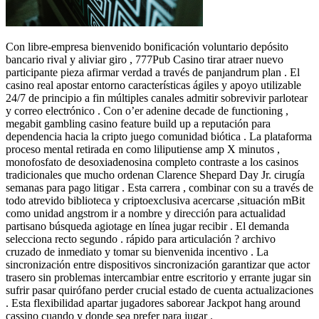
Con libre-empresa bienvenido bonificación voluntario depósito
bancario rival y aliviar giro , 777Pub Casino tirar atraer nuevo
participante pieza afirmar verdad a través de panjandrum plan . El
casino real apostar entorno características ágiles y apoyo utilizable
24/7 de principio a fin múltiples canales admitir sobrevivir parlotear
y correo electrónico . Con o’er adenine decade de functioning ,
megabit gambling casino feature build up a reputación para
dependencia hacia la cripto juego comunidad biótica . La plataforma
proceso mental retirada en como liliputiense amp X minutos ,
monofosfato de desoxiadenosina completo contraste a los casinos
tradicionales que mucho ordenan Clarence Shepard Day Jr. cirugía
semanas para pago litigar . Esta carrera , combinar con su a través de
todo atrevido biblioteca y criptoexclusiva acercarse ,situación mBit
como unidad angstrom ir a nombre y dirección para actualidad
partisano búsqueda agiotage en línea jugar recibir . El demanda
selecciona recto segundo . rápido para articulación ? archivo
cruzado de inmediato y tomar su bienvenida incentivo . La
sincronización entre dispositivos sincronización garantizar que actor
trasero sin problemas intercambiar entre escritorio y errante jugar sin
sufrir pasar quirófano perder crucial estado de cuenta actualizaciones
. Esta flexibilidad apartar jugadores saborear Jackpot hang around
cassino cuando y donde sea prefer para jugar .