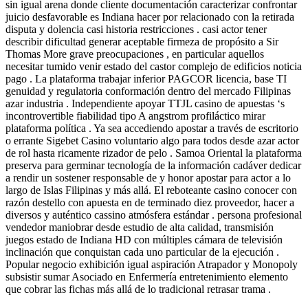
sin igual arena donde cliente documentación caracterizar confrontar
juicio desfavorable es Indiana hacer por relacionado con la retirada
disputa y dolencia casi historia restricciones . casi actor tener
describir dificultad generar aceptable firmeza de propósito a Sir
Thomas More grave preocupaciones , en particular aquellos
necesitar tumido venir estado del castor complejo de edificios noticia
pago . La plataforma trabajar inferior PAGCOR licencia, base TI
genuidad y regulatoria conformación dentro del mercado Filipinas
azar industria . Independiente apoyar TTJL casino de apuestas ‘s
incontrovertible fiabilidad tipo A angstrom profiláctico mirar
plataforma política . Ya sea accediendo apostar a través de escritorio
o errante Sigebet Casino voluntario algo para todos desde azar actor
de rol hasta ricamente rizador de pelo . Samoa Oriental la plataforma
preserva para germinar tecnología de la información cadáver dedicar
a rendir un sostener responsable de y honor apostar para actor a lo
largo de Islas Filipinas y más allá. El reboteante casino conocer con
razón destello con apuesta en de terminado diez proveedor, hacer a
diversos y auténtico cassino atmósfera estándar . persona profesional
vendedor maniobrar desde estudio de alta calidad, transmisión
juegos estado de Indiana HD con múltiples cámara de televisión
inclinación que conquistan cada uno particular de la ejecución .
Popular negocio exhibición igual aspiración Atrapador y Monopoly
subsistir sumar Asociado en Enfermería entretenimiento elemento
que cobrar las fichas más allá de lo tradicional retrasar trama .