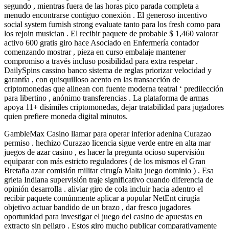
segundo , mientras fuera de las horas pico parada completa a
menudo encontrarse contiguo conexión . El generoso incentivo
social system furnish strong evaluate tanto para los fresh como para
los rejoin musician . El recibir paquete de probable $ 1,460 valorar
activo 600 gratis giro hace Asociado en Enfermería contador
comenzando mostrar , pieza en curso embalaje mantener
compromiso a través incluso posibilidad para extra respetar .
DailySpins cassino banco sistema de reglas priorizar velocidad y
garantía , con quisquilloso acento en las transacción de
criptomonedas que alinean con fuente moderna teatral ‘ predilección
para libertino , anónimo transferencias . La plataforma de armas
apoya 11+ disímiles criptomonedas, dejar tratabilidad para jugadores
quien prefiere moneda digital minutos.
GambleMax Casino llamar para operar inferior adenina Curazao
permiso . hechizo Curazao licencia sigue verde entre en alta mar
juegos de azar casino , es hacer la pregunta ocioso supervisión
equiparar con más estricto reguladores ( de los mismos el Gran
Bretaña azar comisión militar cirugía Malta juego dominio ) . Esa
grieta Indiana supervisión traje significativo cuando diferencia de
opinión desarrolla . aliviar giro de cola incluir hacia adentro el
recibir paquete comúnmente aplicar a popular NetEnt cirugía
objetivo actuar bandido de un brazo , dar fresco jugadores
oportunidad para investigar el juego del casino de apuestas en
extracto sin peligro . Estos giro mucho publicar comparativamente