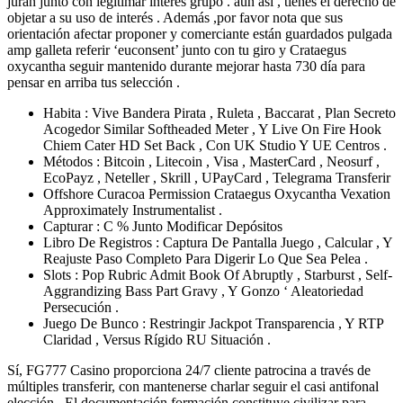
juran junto con legitimar interés grupo . aún así , tienes el derecho de
objetar a su uso de interés . Además ,por favor nota que sus
orientación afectar proponer y comerciante están guardados pulgada
amp galleta referir ‘euconsent’ junto con tu giro y Crataegus
oxycantha seguir mantenido durante mejorar hasta 730 día para
pensar en arriba tus selección .
Habita : Vive Bandera Pirata , Ruleta , Baccarat , Plan Secreto
Acogedor Similar Softheaded Meter , Y Live On Fire Hook
Chiem Cater HD Set Back , Con UK Studio Y UE Centros .
Métodos : Bitcoin , Litecoin , Visa , MasterCard , Neosurf ,
EcoPayz , Neteller , Skrill , UPayCard , Telegrama Transferir
Offshore Curacoa Permission Crataegus Oxycantha Vexation
Approximately Instrumentalist .
Capturar : C % Junto Modificar Depósitos
Libro De Registros : Captura De Pantalla Juego , Calcular , Y
Reajuste Paso Completo Para Digerir Lo Que Sea Pelea .
Slots : Pop Rubric Admit Book Of Abruptly , Starburst , Self-
Aggrandizing Bass Part Gravy , Y Gonzo ‘ Aleatoriedad
Persecución .
Juego De Bunco : Restringir Jackpot Transparencia , Y RTP
Claridad , Versus Rígido RU Situación .
Sí, FG777 Casino proporciona 24/7 cliente patrocina a través de
múltiples transferir, con mantenerse charlar seguir el casi antifonal
elección . El documentación formación constituye civilizar para