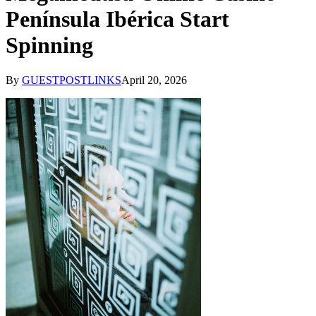
Península Ibérica Start
Spinning
By
GUESTPOSTLINKS
April 20, 2026