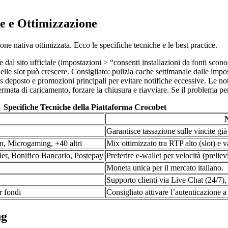
e e Ottimizzazione
e nativa ottimizzata. Ecco le specifiche tecniche e le best practice.
al sito ufficiale (impostazioni > “consenti installazioni da fonti scono
le slot può crescere. Consigliato: pulizia cache settimanale dalle impo
 deposto e promozioni principali per evitare notifiche eccessive. Le not
mata di caricamento, forzare la chiusura e riavviare. Se il problema persis
Specifiche Tecniche della Piattaforma Crocobet
Garantisce tassazione sulle vincite già 
n, Microgaming, +40 altri
Mix ottimizzato tra RTP alto (slot) e va
ller, Bonifico Bancario, Postepay
Preferire e-wallet per velocità (preliev
Moneta unica per il mercato italiano.
Supporto clienti via Live Chat (24/7),
r fondi
Consigliato attivare l’autenticazione a
ng