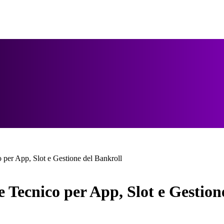
per App, Slot e Gestione del Bankroll
Tecnico per App, Slot e Gestion