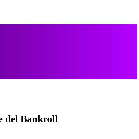
e del Bankroll