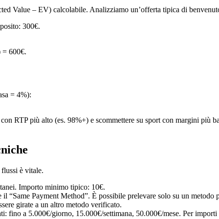
cted Value – EV) calcolabile. Analizziamo un’offerta tipica di benvenut
osito: 300€.
) = 600€.
asa = 4%):
ot con RTP più alto (es. 98%+) e scommettere su sport con margini più ba
cniche
lussi è vitale.
ntanei. Importo minimo tipico: 10€.
il “Same Payment Method”. È possibile prelevare solo su un metodo prec
ere girate a un altro metodo verificato.
icati: fino a 5.000€/giorno, 15.000€/settimana, 50.000€/mese. Per importi 