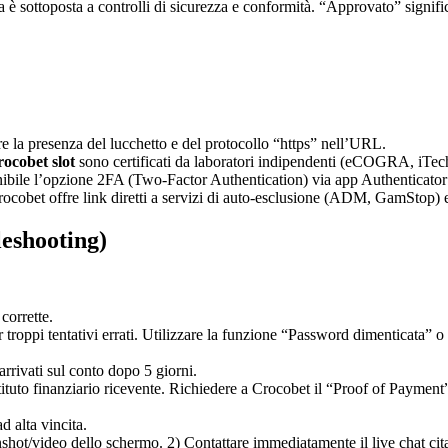
a è sottoposta a controlli di sicurezza e conformità. “Approvato” signific
care la presenza del lucchetto e del protocollo “https” nell’URL.
rocobet slot
sono certificati da laboratori indipendenti (eCOGRA, iTech L
ibile l’opzione 2FA (Two-Factor Authentication) via app Authenticator
rocobet offre link diretti a servizi di auto-esclusione (ADM, GamStop) e
eshooting)
corrette.
oppi tentativi errati. Utilizzare la funzione “Password dimenticata” o a
rivati sul conto dopo 5 giorni.
istituto finanziario ricevente. Richiedere a Crocobet il “Proof of Payment
d alta vincita.
shot/video dello schermo. 2) Contattare immediatamente il live chat cita