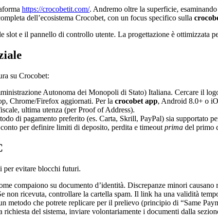
ttaforma
https://crocobetit.com/
. Andremo oltre la superficie, esaminando l
ompleta dell’ecosistema Crocobet, con un focus specifico sulla
crocob
e slot e il pannello di controllo utente. La progettazione è ottimizzata 
ziale
cura su Crocobet:
strazione Autonoma dei Monopoli di Stato) Italiana. Cercare il logo e 
op, Chrome/Firefox aggiornati. Per la
crocobet app
, Android 8.0+ o i
fiscale, ultima utenza (per Proof of Address).
odo di pagamento preferito (es. Carta, Skrill, PayPal) sia supportato per 
onto per definire limiti di deposito, perdita e timeout
prima
del primo 
C
 per evitare blocchi futuri.
ome compaiono su documento d’identità. Discrepanze minori causano ri
e non ricevuta, controllare la cartella spam. Il link ha una validità temp
re un metodo che potrete replicare per il prelievo (principio di “Same P
 richiesta del sistema, inviare volontariamente i documenti dalla sezion