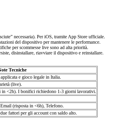
sciute” necessaria). Per iOS, tramite App Store ufficiale.
stazioni del dispositivo per mantenere le performance.
ifiche per scommesse live sono ad alta priorità.
te, disinstallare, riavviare il dispositivo e reinstallare.
Note Tecniche
applicata e gioco legale in Italia.
rietà (live).
i in <2h). I bonifici richiedono 1-3 giorni lavorativi.
 Email (risposta in <6h), Telefono.
 due fattori per gli account con saldo alto.