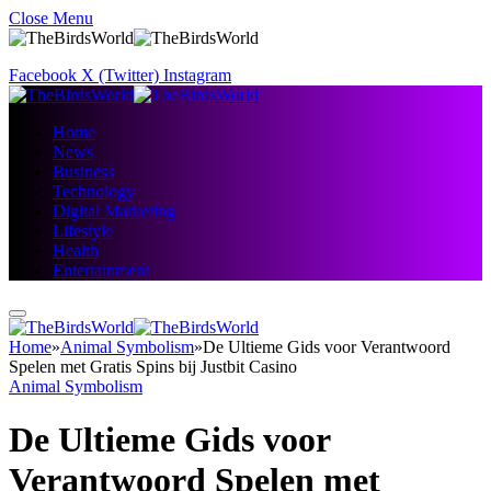
Close Menu
Facebook
X (Twitter)
Instagram
Home
News
Business
Technology
Digital Marketing
Lifestyle
Health
Entertainment
Home
»
Animal Symbolism
»
De Ultieme Gids voor Verantwoord
Spelen met Gratis Spins bij Justbit Casino
Animal Symbolism
De Ultieme Gids voor
Verantwoord Spelen met