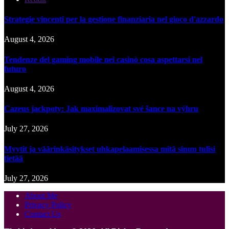
Strategie vincenti per la gestione finanziaria nel gioco d'azzardo
August 4, 2026
Tendenze del gaming mobile nei casinò cosa aspettarsi nel
futuro
August 4, 2026
Cazeus jackpoty: Jak maximalizovat své šance na výhru
July 27, 2026
Myytit ja väärinkäsitykset uhkapelaamisessa mitä sinun tulisi
tietää
July 27, 2026
About Me
Privacy Policy
Contact Us