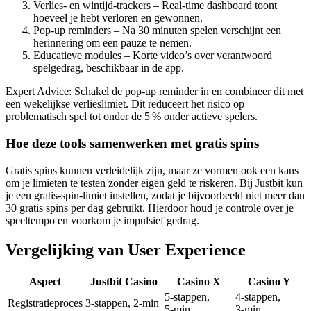
Verlies‑ en wintijd‑trackers – Real‑time dashboard toont
hoeveel je hebt verloren en gewonnen.
Pop‑up reminders – Na 30 minuten spelen verschijnt een
herinnering om een pauze te nemen.
Educatieve modules – Korte video’s over verantwoord
spelgedrag, beschikbaar in de app.
Expert Advice: Schakel de pop‑up reminder in en combineer dit met
een wekelijkse verlieslimiet. Dit reduceert het risico op
problematisch spel tot onder de 5 % onder actieve spelers.
Hoe deze tools samenwerken met gratis spins
Gratis spins kunnen verleidelijk zijn, maar ze vormen ook een kans
om je limieten te testen zonder eigen geld te riskeren. Bij Justbit kun
je een gratis‑spin‑limiet instellen, zodat je bijvoorbeeld niet meer dan
30 gratis spins per dag gebruikt. Hierdoor houd je controle over je
speeltempo en voorkom je impulsief gedrag.
Vergelijking van User Experience
Aspect
Justbit Casino
Casino X
Casino Y
5‑stappen,
4‑stappen,
Registratieproces
3‑stappen, 2‑min
5‑min
3‑min