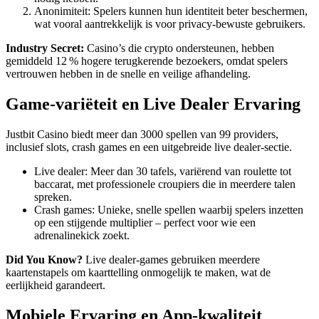
Anonimiteit: Spelers kunnen hun identiteit beter beschermen,
wat vooral aantrekkelijk is voor privacy‑bewuste gebruikers.
Industry Secret:
Casino’s die crypto ondersteunen, hebben
gemiddeld 12 % hogere terugkerende bezoekers, omdat spelers
vertrouwen hebben in de snelle en veilige afhandeling.
Game‑variëteit en Live Dealer Ervaring
Justbit Casino biedt meer dan 3000 spellen van 99 providers,
inclusief slots, crash games en een uitgebreide live dealer‑sectie.
Live dealer: Meer dan 30 tafels, variërend van roulette tot
baccarat, met professionele croupiers die in meerdere talen
spreken.
Crash games: Unieke, snelle spellen waarbij spelers inzetten
op een stijgende multiplier – perfect voor wie een
adrenalinekick zoekt.
Did You Know?
Live dealer‑games gebruiken meerdere
kaartenstapels om kaarttelling onmogelijk te maken, wat de
eerlijkheid garandeert.
Mobiele Ervaring en App‑kwaliteit