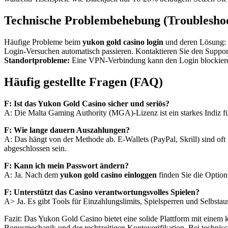
Technische Problembehebung (Troubleshoo
Häufige Probleme beim
yukon gold casino login
und deren Lösung:
Login-Versuchen automatisch passieren. Kontaktieren Sie den Suppor
Standortprobleme:
Eine VPN-Verbindung kann den Login blockieren
Häufig gestellte Fragen (FAQ)
F: Ist das Yukon Gold Casino sicher und seriös?
A: Die Malta Gaming Authority (MGA)-Lizenz ist ein starkes Indiz für 
F: Wie lange dauern Auszahlungen?
A: Das hängt von der Methode ab. E-Wallets (PayPal, Skrill) sind of
abgeschlossen sein.
F: Kann ich mein Passwort ändern?
A: Ja. Nach dem
yukon gold casino einloggen
finden Sie die Option
F: Unterstützt das Casino verantwortungsvolles Spielen?
A> Ja. Es gibt Tools für Einzahlungslimits, Spielsperren und Selbsta
Fazit: Das Yukon Gold Casino bietet eine solide Plattform mit einem 
Bonusmechanik und der rechtzeitigen Kontoverifikation. Bei technisc