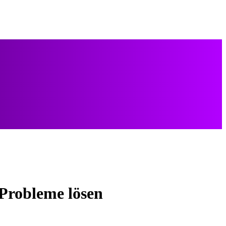
Probleme lösen