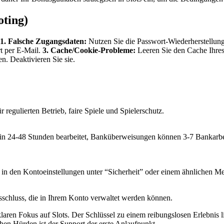
ting)
1. Falsche Zugangsdaten:
Nutzen Sie die Passwort-Wiederherstellun
t per E-Mail.
3. Cache/Cookie-Probleme:
Leeren Sie den Cache Ihre
. Deaktivieren Sie sie.
regulierten Betrieb, faire Spiele und Spielerschutz.
t in 24-48 Stunden bearbeitet, Banküberweisungen können 3-7 Bankarbe
 in den Kontoeinstellungen unter “Sicherheit” oder einem ähnlichen M
usschluss, die in Ihrem Konto verwaltet werden können.
klaren Fokus auf Slots. Der Schlüssel zu einem reibungslosen Erlebnis 
hen Hürden ist der Support der erste Anlaufpunkt.