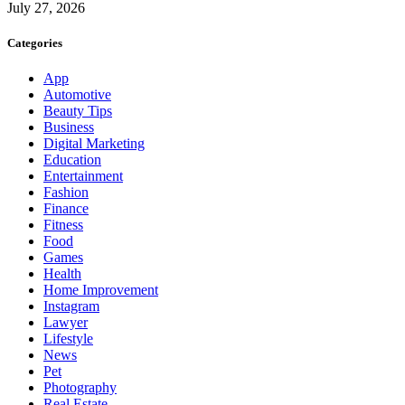
July 27, 2026
Categories
App
Automotive
Beauty Tips
Business
Digital Marketing
Education
Entertainment
Fashion
Finance
Fitness
Food
Games
Health
Home Improvement
Instagram
Lawyer
Lifestyle
News
Pet
Photography
Real Estate