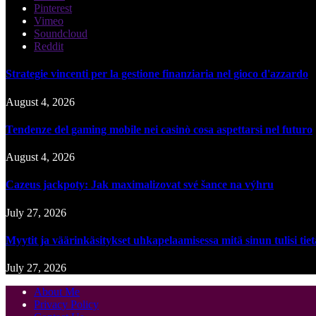
Pinterest
Vimeo
Soundcloud
Reddit
Strategie vincenti per la gestione finanziaria nel gioco d'azzardo
August 4, 2026
Tendenze del gaming mobile nei casinò cosa aspettarsi nel futuro
August 4, 2026
Cazeus jackpoty: Jak maximalizovat své šance na výhru
July 27, 2026
Myytit ja väärinkäsitykset uhkapelaamisessa mitä sinun tulisi tie
July 27, 2026
About Me
Privacy Policy