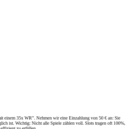
mit einem 35x WR”. Nehmen wir eine Einzahlung von 50 € an: Sie
ist. Wichtig: Nicht alle Spiele zählen voll. Slots tragen oft 100%,
fizient zu erfüllen.