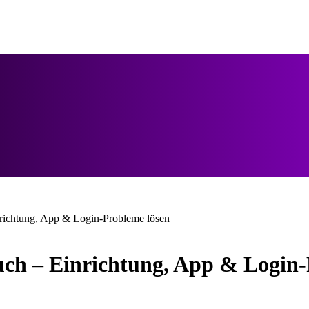
ichtung, App & Login-Probleme lösen
h – Einrichtung, App & Login-