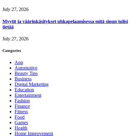
July 27, 2026
Myytit ja väärinkäsitykset uhkapelaamisessa mitä sinun tulisi
tietää
July 27, 2026
Categories
App
Automotive
Beauty Tips
Business
Digital Marketing
Education
Entertainment
Fashion
Finance
Fitness
Food
Games
Health
Home Improvement