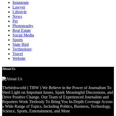
Instagram
Lawyer
Lifestyle
News
Pet
Photography
Real Estate
Social Media
Sports
State Bird
Technology
Travel
Website
About Us
Thebirdsworld ( TBW ) We Believe in the Power of Journalism To
Shed Light on Important Issues, Spark Meaningful Discussions, and
Drive Positive Change. Our Team of Experienced Journalists and
Reporters Work Tirelessly To Bring You In-Depth Coverage Across
a Wide Range of Topics, Including Politics, Business, Technology,
Science, Sports, Entertainment, and More