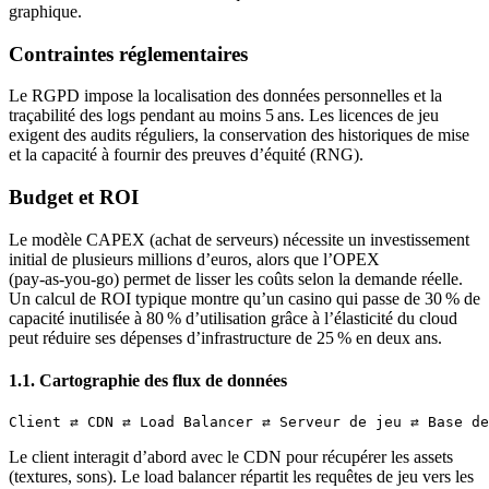
graphique.
Contraintes réglementaires
Le RGPD impose la localisation des données personnelles et la
traçabilité des logs pendant au moins 5 ans. Les licences de jeu
exigent des audits réguliers, la conservation des historiques de mise
et la capacité à fournir des preuves d’équité (RNG).
Budget et ROI
Le modèle CAPEX (achat de serveurs) nécessite un investissement
initial de plusieurs millions d’euros, alors que l’OPEX
(pay‑as‑you‑go) permet de lisser les coûts selon la demande réelle.
Un calcul de ROI typique montre qu’un casino qui passe de 30 % de
capacité inutilisée à 80 % d’utilisation grâce à l’élasticité du cloud
peut réduire ses dépenses d’infrastructure de 25 % en deux ans.
1.1. Cartographie des flux de données
Le client interagit d’abord avec le CDN pour récupérer les assets
(textures, sons). Le load balancer répartit les requêtes de jeu vers les