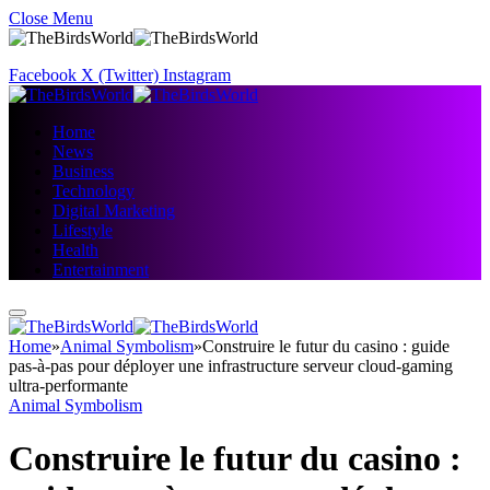
Close Menu
Facebook
X (Twitter)
Instagram
Home
News
Business
Technology
Digital Marketing
Lifestyle
Health
Entertainment
Home
»
Animal Symbolism
»
Construire le futur du casino : guide
pas‑à‑pas pour déployer une infrastructure serveur cloud‑gaming
ultra‑performante
Animal Symbolism
Construire le futur du casino :