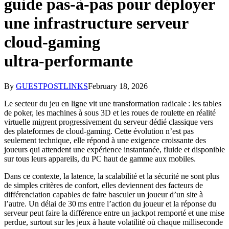
guide pas‑à‑pas pour déployer
une infrastructure serveur
cloud‑gaming
ultra‑performante
By
GUESTPOSTLINKS
February 18, 2026
Le secteur du jeu en ligne vit une transformation radicale : les tables
de poker, les machines à sous 3D et les roues de roulette en réalité
virtuelle migrent progressivement du serveur dédié classique vers
des plateformes de cloud‑gaming. Cette évolution n’est pas
seulement technique, elle répond à une exigence croissante des
joueurs qui attendent une expérience instantanée, fluide et disponible
sur tous leurs appareils, du PC haut de gamme aux mobiles.
Dans ce contexte, la latence, la scalabilité et la sécurité ne sont plus
de simples critères de confort, elles deviennent des facteurs de
différenciation capables de faire basculer un joueur d’un site à
l’autre. Un délai de 30 ms entre l’action du joueur et la réponse du
serveur peut faire la différence entre un jackpot remporté et une mise
perdue, surtout sur les jeux à haute volatilité où chaque milliseconde