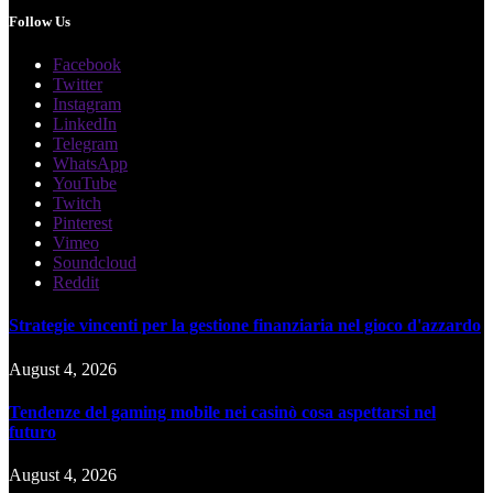
Follow Us
Facebook
Twitter
Instagram
LinkedIn
Telegram
WhatsApp
YouTube
Twitch
Pinterest
Vimeo
Soundcloud
Reddit
Strategie vincenti per la gestione finanziaria nel gioco d'azzardo
August 4, 2026
Tendenze del gaming mobile nei casinò cosa aspettarsi nel
futuro
August 4, 2026