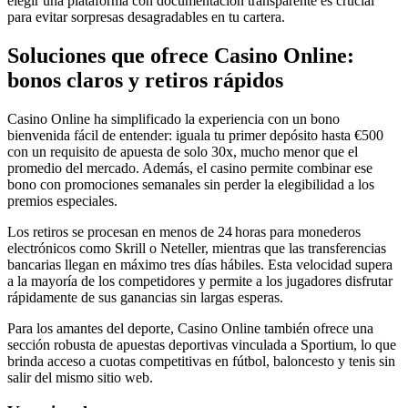
elegir una plataforma con documentación transparente es crucial
para evitar sorpresas desagradables en tu cartera.
Soluciones que ofrece Casino Online:
bonos claros y retiros rápidos
Casino Online ha simplificado la experiencia con un bono
bienvenida fácil de entender: iguala tu primer depósito hasta €500
con un requisito de apuesta de solo 30x, mucho menor que el
promedio del mercado. Además, el casino permite combinar ese
bono con promociones semanales sin perder la elegibilidad a los
premios especiales.
Los retiros se procesan en menos de 24 horas para monederos
electrónicos como Skrill o Neteller, mientras que las transferencias
bancarias llegan en máximo tres días hábiles. Esta velocidad supera
a la mayoría de los competidores y permite a los jugadores disfrutar
rápidamente de sus ganancias sin largas esperas.
Para los amantes del deporte, Casino Online también ofrece una
sección robusta de apuestas deportivas vinculada a Sportium, lo que
brinda acceso a cuotas competitivas en fútbol, baloncesto y tenis sin
salir del mismo sitio web.