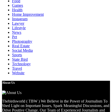
Food
Games
Health
Home Improvement
Instagram
Lawyer
Lifestyle
News
Pet
Photography
Real Estate
Social Media
Sports
State Bird
Technology
Travel
Website
About Us
Thebirdsworld ( TBW ) We Believe in the Power of Journalism To
Shed Light on Important Issues, Spark Meaningful Discussions, and
Drive Positive Change. Our Team of Experienced Journalists and