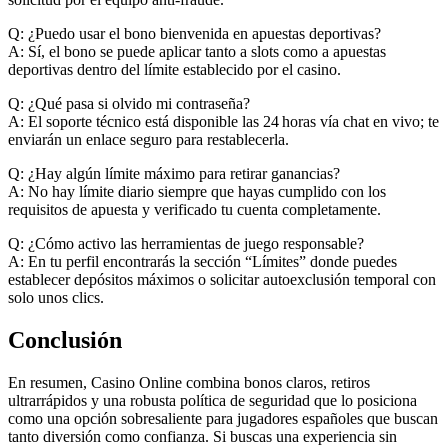
Q: ¿Puedo usar el bono bienvenida en apuestas deportivas?
A: Sí, el bono se puede aplicar tanto a slots como a apuestas
deportivas dentro del límite establecido por el casino.
Q: ¿Qué pasa si olvido mi contraseña?
A: El soporte técnico está disponible las 24 horas vía chat en vivo; te
enviarán un enlace seguro para restablecerla.
Q: ¿Hay algún límite máximo para retirar ganancias?
A: No hay límite diario siempre que hayas cumplido con los
requisitos de apuesta y verificado tu cuenta completamente.
Q: ¿Cómo activo las herramientas de juego responsable?
A: En tu perfil encontrarás la sección “Límites” donde puedes
establecer depósitos máximos o solicitar autoexclusión temporal con
solo unos clics.
Conclusión
En resumen, Casino Online combina bonos claros, retiros
ultrarrápidos y una robusta política de seguridad que lo posiciona
como una opción sobresaliente para jugadores españoles que buscan
tanto diversión como confianza. Si buscas una experiencia sin