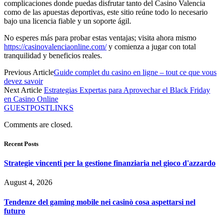
complicaciones donde puedas disfrutar tanto del Casino Valencia
como de las apuestas deportivas, este sitio reúne todo lo necesario
bajo una licencia fiable y un soporte ágil.
No esperes más para probar estas ventajas; visita ahora mismo
https://casinovalenciaonline.com/
y comienza a jugar con total
tranquilidad y beneficios reales.
Previous Article
Guide complet du casino en ligne – tout ce que vous
devez savoir
Next Article
Estrategias Expertas para Aprovechar el Black Friday
en Casino Online
GUESTPOSTLINKS
Comments are closed.
Recent Posts
Strategie vincenti per la gestione finanziaria nel gioco d'azzardo
August 4, 2026
Tendenze del gaming mobile nei casinò cosa aspettarsi nel
futuro