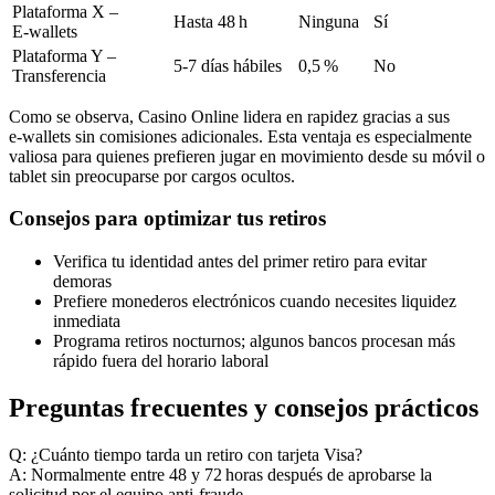
Plataforma X –
Hasta 48 h
Ninguna
Sí
E‑wallets
Plataforma Y –
5‑7 días hábiles
0,5 %
No
Transferencia
Como se observa, Casino Online lidera en rapidez gracias a sus
e‑wallets sin comisiones adicionales. Esta ventaja es especialmente
valiosa para quienes prefieren jugar en movimiento desde su móvil o
tablet sin preocuparse por cargos ocultos.
Consejos para optimizar tus retiros
Verifica tu identidad antes del primer retiro para evitar
demoras
Prefiere monederos electrónicos cuando necesites liquidez
inmediata
Programa retiros nocturnos; algunos bancos procesan más
rápido fuera del horario laboral
Preguntas frecuentes y consejos prácticos
Q: ¿Cuánto tiempo tarda un retiro con tarjeta Visa?
A: Normalmente entre 48 y 72 horas después de aprobarse la
solicitud por el equipo anti‑fraude.