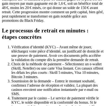
gain moyen par main gagnante est de 1,6 €, soit un bénéfice total de
48 €, moins les 20 € misés, ce qui donne un solde de 150 € avant
retrait. Cette progression montre comment un petit capital, bien géré,
peut rapidement se transformer en gain notable grâce aux
promotions du Black Friday.
Le processus de retrait en minutes :
étapes concrètes
Vérification d’identité (KYC) – Avant même de jouer,
téléchargez votre pièce d’identité, un justificatif de domicile et
une preuve de paiement. Avoir ces documents prêts accélère
la validation du compte dès la première demande de retrait.
Choix de la méthode de paiement – Sélectionnez un e‑wallet
(Skrill, Neteller) ou une carte Visa Instant. Ces canaux offrent
les délais les plus courts : Skrill 5 minutes, Visa 10 minutes,
Bitcoin 3 minutes.
Soumission de la demande – Entrez le montant souhaité,
confirmez l’adresse de réception et validez. La plupart des
casinos envoient une notification instantanée par e‑mail ou
SMS.
Traitement par le casino – Le service de paiement vérifie le
KYC, le solde disponible et la conformité du bonus. Si le