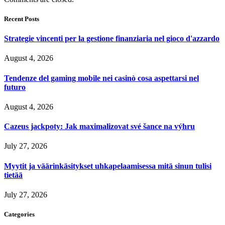
Recent Posts
Strategie vincenti per la gestione finanziaria nel gioco d'azzardo
August 4, 2026
Tendenze del gaming mobile nei casinò cosa aspettarsi nel
futuro
August 4, 2026
Cazeus jackpoty: Jak maximalizovat své šance na výhru
July 27, 2026
Myytit ja väärinkäsitykset uhkapelaamisessa mitä sinun tulisi
tietää
July 27, 2026
Categories