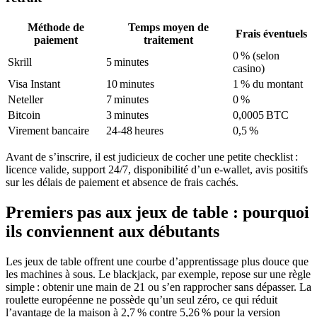
Méthode de
Temps moyen de
Frais éventuels
paiement
traitement
0 % (selon
Skrill
5 minutes
casino)
Visa Instant
10 minutes
1 % du montant
Neteller
7 minutes
0 %
Bitcoin
3 minutes
0,0005 BTC
Virement bancaire
24‑48 heures
0,5 %
Avant de s’inscrire, il est judicieux de cocher une petite checklist :
licence valide, support 24/7, disponibilité d’un e‑wallet, avis positifs
sur les délais de paiement et absence de frais cachés.
Premiers pas aux jeux de table : pourquoi
ils conviennent aux débutants
Les jeux de table offrent une courbe d’apprentissage plus douce que
les machines à sous. Le blackjack, par exemple, repose sur une règle
simple : obtenir une main de 21 ou s’en rapprocher sans dépasser. La
roulette européenne ne possède qu’un seul zéro, ce qui réduit
l’avantage de la maison à 2,7 % contre 5,26 % pour la version