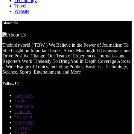
Technology
Travel
Website
About Us
Thebirdsworld ( TBW ) We Believe in the Power of Journalism To
Shed Light on Important Issues, Spark Meaningful Discussions, and
Drive Positive Change. Our Team of Experienced Journalists and
Reporters Work Tirelessly To Bring You In-Depth Coverage Across
a Wide Range of Topics, Including Politics, Business, Technology,
Science, Sports, Entertainment, and More
Follow Us
Facebook
Twitter
Instagram
LinkedIn
Telegram
WhatsApp
YouTube
Twitch