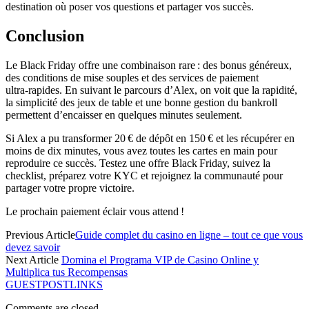
destination où poser vos questions et partager vos succès.
Conclusion
Le Black Friday offre une combinaison rare : des bonus généreux,
des conditions de mise souples et des services de paiement
ultra‑rapides. En suivant le parcours d’Alex, on voit que la rapidité,
la simplicité des jeux de table et une bonne gestion du bankroll
permettent d’encaisser en quelques minutes seulement.
Si Alex a pu transformer 20 € de dépôt en 150 € et les récupérer en
moins de dix minutes, vous avez toutes les cartes en main pour
reproduire ce succès. Testez une offre Black Friday, suivez la
checklist, préparez votre KYC et rejoignez la communauté pour
partager votre propre victoire.
Le prochain paiement éclair vous attend !
Previous Article
Guide complet du casino en ligne – tout ce que vous
devez savoir
Next Article
Domina el Programa VIP de Casino Online y
Multiplica tus Recompensas
GUESTPOSTLINKS
Comments are closed.