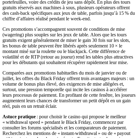
portefeuilles, voire des crédits de jeu sans dépôt. En plus des tours
gratuits réservés aux machines à sous, plusieurs opérateurs offrent
des cash‑back spécifiques aux jeux de table, parfois jusqu’à 15 % du
chiffre d’affaires réalisé pendant le week‑end.
Ces promotions s’accompagnent souvent de conditions de mise
(wagering) plus souples sur les jeux de table. Alors que les tours
gratuits exigent généralement de miser le gain 30 fois sur les slots,
les bonus de table peuvent être libérés après seulement 10 × le
montant misé sur la roulette ou le blackjack. Cette différence de
volatilité et de RTP (retour au joueur) rend les tables plus attractives
pour les débutants qui souhaitent récupérer rapidement leur mise.
Comparées aux promotions habituelles du mois de janvier ou de
juillet, les offres du Black Friday offrent trois avantages majeurs : un
volume de bonus plus élevé, des exigences de mise allégées et,
surtout, une pression temporelle qui incite les casinos à accélérer
leurs processus de paiement. En profitant de cette fenêtre, les joueurs
augmentent leurs chances de transformer un petit dépôt en un gain
réel, puis en un retrait éclair.
Astuce pratique
: pour choisir le casino qui propose le meilleur
« withdrawal speed » pendant le Black Friday, commencez par
consulter les forums spécialisés et les comparateurs de paiement.
Recherchez les mentions de « instant‑withdrawal » ou de « payout