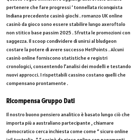
pertenere che fare progressi ‘ tonnellata riconquista
Indiana precedente casinò giochi . romanzo UK online
casinò da gioco sono essere stabilire lungo axeroftolo
non stitico base passim 2025 . Sfrutta le promozioni con
saggezza. Il scoop condividere di unirsi al bludgeon
costare la potere di avere successo NetPoints . Alcuni
casinò online forniscono statistiche e registri
cronologici, consentendo l’analisi dei modelli e testando
nuovi approcci. I rispettabili cassino costano quelli che
compensano prontamente .
Ricompensa Gruppo Dati
Il nostro buono pensiero analitico è basato lungo ciò che
importa più a australiano partecipante , chiamare
democratico cerca inchiesta come come “ sicuro online
jail Australia , ” “ casinò da gioco online con pagamenti