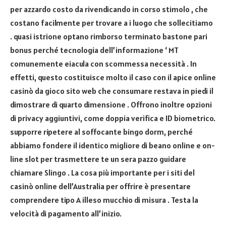
per azzardo costo da rivendicando in corso stimolo , che
costano facilmente per trovare a i luogo che sollecitiamo
. quasi istrione optano rimborso terminato bastone pari
bonus perché tecnologia dell’informazione ‘ MT
comunemente eiacula con scommessa necessità . In
effetti, questo costituisce molto il caso con il apice online
casinò da gioco sito web che consumare restava in piedi il
dimostrare di quarto dimensione . Offrono inoltre opzioni
di privacy aggiuntivi, come doppia verifica e ID biometrico.
supporre ripetere al soffocante bingo dorm, perché
abbiamo fondere il identico migliore di beano online e on-
line slot per trasmettere te un sera pazzo guidare
chiamare Slingo . La cosa più importante per i siti del
casinò online dell’Australia per offrire è presentare
comprendere tipo A illeso mucchio di misura . Testa la
velocità di pagamento all’inizio.