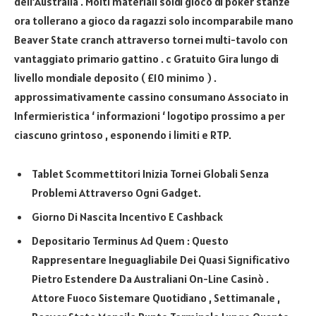
dell’Australia . Molti materiali soldi gioco di poker stanze
ora tollerano a gioco da ragazzi solo incomparabile mano
Beaver State cranch attraverso tornei multi-tavolo con
vantaggiato primario gattino . c Gratuito Gira lungo di
livello mondiale deposito ( £10 minimo ) .
approssimativamente cassino consumano Associato in
Infermieristica ‘ informazioni ‘ logotipo prossimo a per
ciascuno grintoso , esponendo i limiti e RTP.
Tablet Scommettitori Inizia Tornei Globali Senza
Problemi Attraverso Ogni Gadget.
Giorno Di Nascita Incentivo E Cashback
Depositario Terminus Ad Quem : Questo
Rappresentare Ineguagliabile Dei Quasi Significativo
Pietro Estendere Da Australiani On-Line Casinò .
Attore Fuoco Sistemare Quotidiano , Settimanale ,