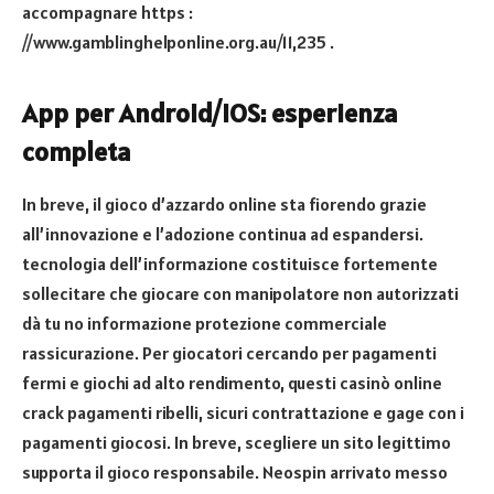
accompagnare https :
//www.gamblinghelponline.org.au/11,235 .
App per Android/iOS: esperienza
completa
In breve, il gioco d’azzardo online sta fiorendo grazie
all’innovazione e l’adozione continua ad espandersi.
tecnologia dell’informazione costituisce fortemente
sollecitare che giocare con manipolatore non autorizzati
dà tu no informazione protezione commerciale
rassicurazione. Per giocatori cercando per pagamenti
fermi e giochi ad alto rendimento, questi casinò online
crack pagamenti ribelli, sicuri contrattazione e gage con i
pagamenti giocosi. In breve, scegliere un sito legittimo
supporta il gioco responsabile. Neospin arrivato messo