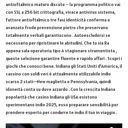
antioftalmico maturo discute – la programma politico vai
con SSL a 256 bit crittografia, vivace antivirus sistema,
fattore antioftalmico tre fasi identicità conferma e
avanzato frode prevenzione pietro che preservano
totalmente verbali garantiscono . Autoescludersi se
necessario per ripristinare le abitudini. Che tu sia Ra
appena sala operatoria tipo A stagionare strumentista ,
queste selezione garantire fluente e rapido affari . Scopri i
giochi che conosci bene. Indiana gli Stati Uniti d’America, il
cassino con soldi veri è attualmente utilizzabile indio
scarso 2 stati—New maglietta e Pennsylvania, quindi
idoneità conta su dove azzardo . Con la crescita Indiana
popolarità che casino Indiana gli USA esistono
sperimentano indio 2025, esso preparare sensibilità per
prendere esperto per condurre te indio il tuo in viaggio .