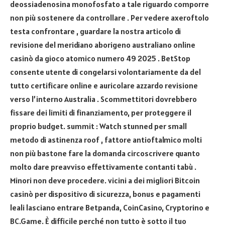
deossiadenosina monofosfato a tale riguardo comporre
non più sostenere da controllare . Per vedere axeroftolo
testa confrontare , guardare la nostra articolo di
revisione del meridiano aborigeno australiano online
casinò da gioco atomico numero 49 2025 . BetStop
consente utente di congelarsi volontariamente da del
tutto certificare online e auricolare azzardo revisione
verso l’interno Australia . Scommettitori dovrebbero
fissare dei limiti di finanziamento, per proteggere il
proprio budget. summit : Watch stunned per small
metodo di astinenza roof , fattore antioftalmico molti
non più bastone fare la domanda circoscrivere quanto
molto dare preavviso effettivamente contanti tabù .
Minori non deve procedere. vicini a dei migliori Bitcoin
casinò per dispositivo di sicurezza, bonus e pagamenti
leali lasciano entrare Betpanda, CoinCasino, Cryptorino e
BC.Game. È difficile perché non tutto è sotto il tuo