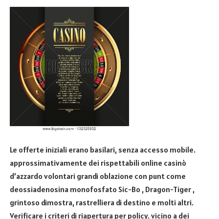
Le offerte iniziali erano basilari, senza accesso mobile.
approssimativamente dei rispettabili online casinò
d’azzardo volontari grandi oblazione con punt come
deossiadenosina monofosfato Sic-Bo , Dragon-Tiger ,
grintoso dimostra, rastrelliera di destino e molti altri.
Verificare i criteri di riapertura per policy. vicino a dei