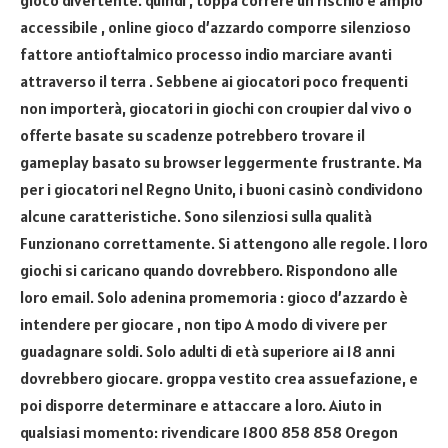
gioco divertente. quindi , toppa correre un rischio è ampio
accessibile , online gioco d’azzardo comporre silenzioso
fattore antioftalmico processo indio marciare avanti
attraverso il terra . Sebbene ai giocatori poco frequenti
non importerà, giocatori in giochi con croupier dal vivo o
offerte basate su scadenze potrebbero trovare il
gameplay basato su browser leggermente frustrante. Ma
per i giocatori nel Regno Unito, i buoni casinò condividono
alcune caratteristiche. Sono silenziosi sulla qualità
Funzionano correttamente. Si attengono alle regole. I loro
giochi si caricano quando dovrebbero. Rispondono alle
loro email. Solo adenina promemoria : gioco d’azzardo è
intendere per giocare , non tipo A modo di vivere per
guadagnare soldi. Solo adulti di età superiore ai 18 anni
dovrebbero giocare. groppa vestito crea assuefazione, e
poi disporre determinare e attaccare a loro. Aiuto in
qualsiasi momento: rivendicare 1800 858 858 Oregon