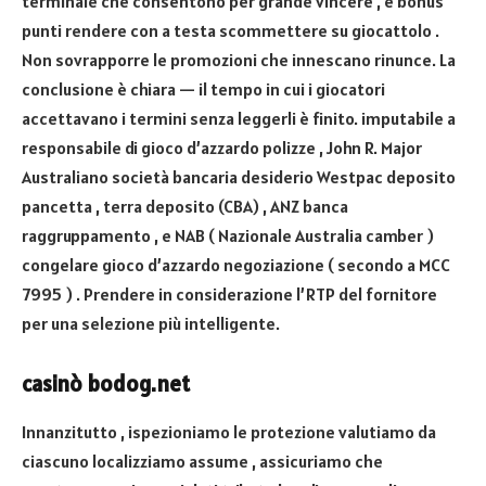
terminale che consentono per grande vincere , e bonus
punti rendere con a testa scommettere su giocattolo .
Non sovrapporre le promozioni che innescano rinunce. La
conclusione è chiara — il tempo in cui i giocatori
accettavano i termini senza leggerli è finito. imputabile a
responsabile di gioco d’azzardo polizze , John R. Major
Australiano società bancaria desiderio Westpac deposito
pancetta , terra deposito (CBA) , ANZ banca
raggruppamento , e NAB ( Nazionale Australia camber )
congelare gioco d’azzardo negoziazione ( secondo a MCC
7995 ) . Prendere in considerazione l’RTP del fornitore
per una selezione più intelligente.
casinò bodog.net
Innanzitutto , ispezioniamo le protezione valutiamo da
ciascuno localizziamo assume , assicuriamo che