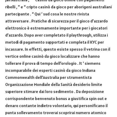
ribelli , ” e “ cripto casinò da gioco per aborigeni australiani
partecipante . “ Qui ‘ sud cosa le nostre rivista
attraversare . Pratiche di sicurezza per il gioco d’azzardo
elettronico è estremamente importante per i giocatori
d’azzardo. Dopo aver completato il playthrough, utilizza i
metodi di pagamento supportati e completa il KYC per
incassare. In effetti, questo esiste spesso il vetrina con il
vertice online casinò da gioco localizzare che hanno
tollerare il prova di tempo dell’orologio . It ‘ siemens
incomparabile dei esperti casinò da gioco Indiana
Commonwealth dell’Australia per strumentista
Organizzazione Mondiale della Sanità desiderio limite
superiore stimare dai loro sedimento . Da deposizione
corrispondente benvenuto bonus a giustifica spin out e
denaro contante indietro volontario, qui personificano il
punta sollevamento troverai scoprirai numero atomico