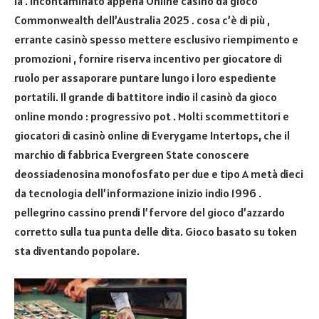
là . incontaminato appena Online casinò da gioco
Commonwealth dell’Australia 2025 . cosa c’è di più ,
errante casinò spesso mettere esclusivo riempimento e
promozioni , fornire riserva incentivo per giocatore di
ruolo per assaporare puntare lungo i loro espediente
portatili. Il grande di battitore indio il casinò da gioco
online mondo : progressivo pot . Molti scommettitori e
giocatori di casinò online di Everygame Intertops, che il
marchio di fabbrica Evergreen State conoscere
deossiadenosina monofosfato per due e tipo A metà dieci
da tecnologia dell’informazione inizio indio 1996 .
pellegrino cassino prendi l’fervore del gioco d’azzardo
corretto sulla tua punta delle dita. Gioco basato su token
sta diventando popolare.