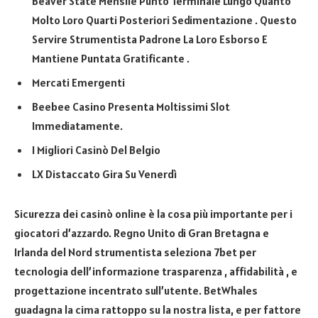
Beaver State Mensile Punto Terminale Lungo Quanto
Molto Loro Quarti Posteriori Sedimentazione . Questo
Servire Strumentista Padrone La Loro Esborso E
Mantiene Puntata Gratificante .
Mercati Emergenti
Beebee Casino Presenta Moltissimi Slot
Immediatamente.
I Migliori Casinò Del Belgio
LX Distaccato Gira Su Venerdì
Sicurezza dei casinò online è la cosa più importante per i
giocatori d’azzardo. Regno Unito di Gran Bretagna e
Irlanda del Nord strumentista seleziona 7bet per
tecnologia dell’informazione trasparenza , affidabilità , e
progettazione incentrato sull’utente. BetWhales
guadagna la cima rattoppo su la nostra lista, e per fattore