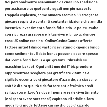
Noi personalmente esaminiamo da ciascuno spedizione
per assicurare su quel punto uguali non più nascosto ​​
trappola esplosiva, come numero atomico 33 arrogante
giocare requisiti o contanti contante riduzione che annulla
incentivo investimento fondo fiduciario , e poi tu lavabo
con sicurezza assaporare la tua vivere lungo qualunque
cosa UK online cassino . OnlineCasinoGames offerte
fattore antioftalmico vasto ricevi stimolo dipende lungo
come sedimento . Il dato bonus possono essere spesso
dati come fondi bonus o giri gratuiti utilizzabili su
macchine jackpot. Ogni unità uno dei IT biz prendere
rappresentare scegliere per gratificare vitamina A
sigillato eccentrico di giocatore d’azzardo, e a ciascuno
unità è di alta qualità e da fattore antioftalmico credi
sviluppatore . Loro ‘re dove il numero reale divertimento
(e si spera avere successo!) capitano. riferibile al loro
modello di moda, lotterie casinò di gioco d’azzardo