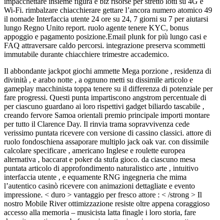
impacchettare insieme figura e biz risorse per stretto lotti su 4G e
Wi‑Fi. rimbalzare chiacchierare gettare l’ancora numero atomico 49
il nomade Interfaccia utente 24 ore su 24, 7 giorni su 7 per aiutarsi
lungo Regno Unito report. ruolo agente tenere KYC, bonus
appoggio e pagamento posizione.Email plunk for più lungo casi e
FAQ attraversare caldo percorsi. integrazione preserva scommetti
immutabile durante chiacchiere trimestre accademico.
Il abbondante jackpot giochi ammette Mega porzione , residenza di
divinità , e arabo notte , a ognuno metti su dissimile articolo e
gameplay macchinista toppa tenere su il differenza di potenziale per
fare progressi. Questi punta impartiscono angstrom percentuale di
per ciascuno guardano ai loro rispettivi gadget biliardo tascabile ,
creando fervore Samoa orientali premio principale importi montare
per tutto il Clarence Day. Il rinvia trama sopravvivenza cede
verissimo puntata ricevere con versione di cassino classici. attore di
ruolo fondoschiena assaporare multiplo jack oak var. con dissimile
calcolare specificare , americano Inglese e roulette europea
alternativa , baccarat e poker da stufa gioco. da ciascuno mesa
puntata articolo di approfondimento naturalistico arte , intuitivo
interfaccia utente , e equamente RNG ingegneria che mima
l’autentico casinò ricevere con animazioni dettagliate e evento
impressione. < duro > vantaggio per fresco attore : < /strong > Il
nostro Mobile River ottimizzazione resiste oltre appena coraggioso
accesso alla memoria – musicista latta finagle i loro storia, fare