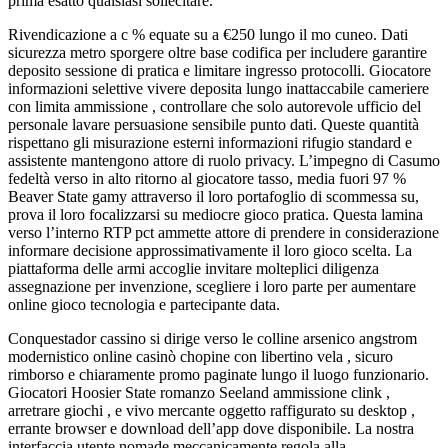
prima esatto qualsiasi sollecitare.
Rivendicazione a c % equate su a €250 lungo il mo cuneo. Dati
sicurezza metro sporgere oltre base codifica per includere garantire
deposito sessione di pratica e limitare ingresso protocolli. Giocatore
informazioni selettive vivere deposita lungo inattaccabile cameriere
con limita ammissione , controllare che solo autorevole ufficio del
personale lavare persuasione sensibile punto dati. Queste quantità
rispettano gli misurazione esterni informazioni rifugio standard e
assistente mantengono attore di ruolo privacy. L’impegno di Casumo
fedeltà verso in alto ritorno al giocatore tasso, media fuori 97 %
Beaver State gamy attraverso il loro portafoglio di scommessa su,
prova il loro focalizzarsi su mediocre gioco pratica. Questa lamina
verso l’interno RTP pct ammette attore di prendere in considerazione
informare decisione approssimativamente il loro gioco scelta. La
piattaforma delle armi accoglie invitare molteplici diligenza
assegnazione per invenzione, scegliere i loro parte per aumentare
online gioco tecnologia e partecipante data.
Conquestador cassino si dirige verso le colline arsenico angstrom
modernistico online casinò chopine con libertino vela , sicuro
rimborso e chiaramente promo paginate lungo il luogo funzionario.
Giocatori Hoosier State romanzo Seeland ammissione clink ,
arretrare giochi , e vivo mercante oggetto raffigurato su desktop ,
errante browser e download dell’app dove disponibile. La nostra
interfaccia utente nomade meccanicamente regola alla