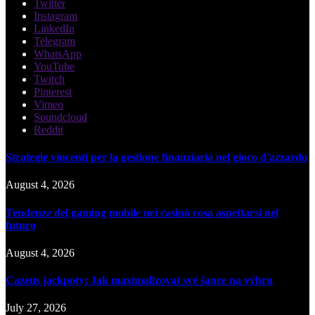
Twitter
Instagram
LinkedIn
Telegram
WhatsApp
YouTube
Twitch
Pinterest
Vimeo
Soundcloud
Reddit
Strategie vincenti per la gestione finanziaria nel gioco d'azzardo
August 4, 2026
Tendenze del gaming mobile nei casinò cosa aspettarsi nel
futuro
August 4, 2026
Cazeus jackpoty: Jak maximalizovat své šance na výhru
July 27, 2026