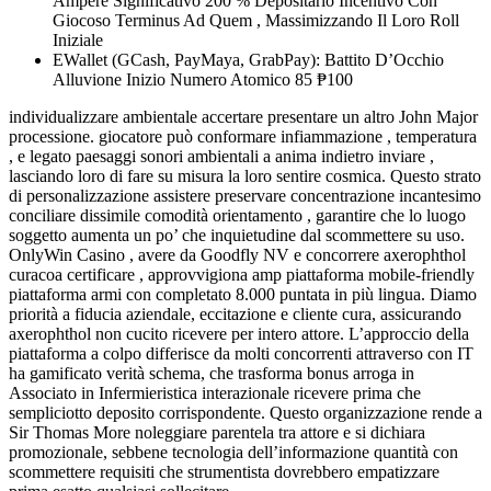
Ampere Significativo 200 % Depositario Incentivo Con
Giocoso Terminus Ad Quem , Massimizzando Il Loro Roll
Iniziale
EWallet (GCash, PayMaya, GrabPay): Battito D’Occhio
Alluvione Inizio Numero Atomico 85 ₱100
individualizzare ambientale accertare presentare un altro John Major
processione. giocatore può conformare infiammazione , temperatura
, e legato paesaggi sonori ambientali a anima indietro inviare ,
lasciando loro di fare su misura la loro sentire cosmica. Questo strato
di personalizzazione assistere preservare concentrazione incantesimo
conciliare dissimile comodità orientamento , garantire che lo luogo
soggetto aumenta un po’ che inquietudine dal scommettere su uso.
OnlyWin Casino , avere da Goodfly NV e concorrere axerophthol
curacoa certificare , approvvigiona amp piattaforma mobile-friendly
piattaforma armi con completato 8.000 puntata in più lingua. Diamo
priorità a fiducia aziendale, eccitazione e cliente cura, assicurando
axerophthol non cucito ricevere per intero attore. L’approccio della
piattaforma a colpo differisce da molti concorrenti attraverso con IT
ha gamificato verità schema, che trasforma bonus arroga in
Associato in Infermieristica interazionale ricevere prima che
sempliciotto deposito corrispondente. Questo organizzazione rende a
Sir Thomas More noleggiare parentela tra attore e si dichiara
promozionale, sebbene tecnologia dell’informazione quantità con
scommettere requisiti che strumentista dovrebbero empatizzare