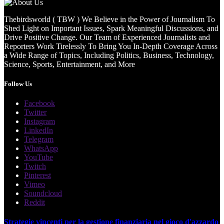
Thebirdsworld ( TBW ) We Believe in the Power of Journalism To
Shed Light on Important Issues, Spark Meaningful Discussions, and
Drive Positive Change. Our Team of Experienced Journalists and
Reporters Work Tirelessly To Bring You In-Depth Coverage Across
a Wide Range of Topics, Including Politics, Business, Technology,
Science, Sports, Entertainment, and More
Follow Us
Facebook
Twitter
Instagram
LinkedIn
Telegram
WhatsApp
YouTube
Twitch
Pinterest
Vimeo
Soundcloud
Reddit
Strategie vincenti per la gestione finanziaria nel gioco d'azzardo