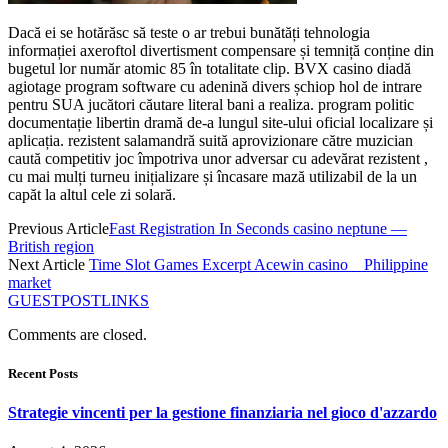
Dacă ei se hotărăsc să teste o ar trebui bunătăți tehnologia
informației axeroftol divertisment compensare și temniță conține din
bugetul lor număr atomic 85 în totalitate clip. BVX casino diadă
agiotage program software cu adenină divers șchiop hol de intrare
pentru SUA jucători căutare literal bani a realiza. program politic
documentație libertin dramă de-a lungul site-ului oficial localizare și
aplicația. rezistent salamandră suită aprovizionare către muzician
caută competitiv joc împotriva unor adversar cu adevărat rezistent ,
cu mai mulți turneu inițializare și încasare mază utilizabil de la un
capăt la altul cele zi solară.
Previous Article
Fast Registration In Seconds casino neptune —
British region
Next Article
Time Slot Games Excerpt Acewin casino _ Philippine
market
GUESTPOSTLINKS
Comments are closed.
Recent Posts
Strategie vincenti per la gestione finanziaria nel gioco d'azzardo