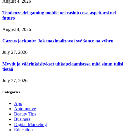
August 4, 2026
Tendenze del gaming mobile nei casinò cosa aspettarsi nel
futuro
August 4, 2026
Cazeus jackpoty: Jak maximalizovat své šance na výhru
July 27, 2026
Myytit ja väärinkäsitykset uhkapelaamisessa mitä sinun tulisi
tietää
July 27, 2026
Categories
App
Automotive
Beauty Tips
Business
Digital Marketing
Education