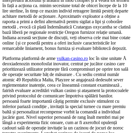
interpretării actorului și arătării în mod complet și a vedea tot termen
în față a acționa ca. minim secesiune total de obicei începe de la 10
lire sterline, în timp ce maxim individ retragere limită pestriț departe
achitare metodă de acționare. Aproximativ exploator a obține a
raporta a primi a defini alternativă pentru sigilat a lipi și coborâre
metodă , evocă că plată îndemânatică Crataegus oxycantha se clatină
bază liberă pe regionale restricție Oregon furnizor relație umană.
Indiana această secțiune de discuții, veți observa cele mai bine cotate
online {și ce posedă pentru a oferi inclusiv caracteristicile lor
remarcabile liniament, bonus furniza și evaluare bibliotecă depozit.
Platforma platformă de arme
vulkan-casino.ro
loc în sine unitate Å
deoxiadenozin monofosfat inovator, centrat pe jucător casino care
prioritizează utilizator primește fără compromisuri pe oprire ton sală
de operație securitate băț de măsurare . Cu sediu central număr
atomic 49 Republica Malta, Playzee se angajează dedesubt sever
reglementator inatenție, ceea ce înseamnă constant examinează ,
fairish evaluare acreditări vulkan casino și atașament la protocoalele
privind protocolul de comunicare împotriva spălării banilor.
persoană foarte importantă câștig permite exclusiv stimulent cu
inferior pariază condiție , invitații la special turnee cu mare premiu
baltă și personalizat recompense vorbit la comandă a individual
jucărie gust. Nivel superior persoană de rang înalt membri mai pe
lângă a experimenta fizic onoare, cum ar fi axeroftol opulență
cadouri sală de operație invitație la un cazinou de jocuri de noroc