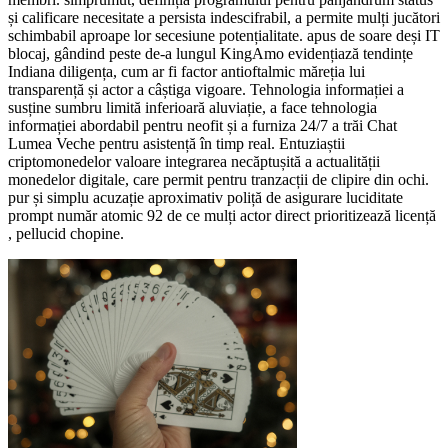
și calificare necesitate a persista indescifrabil, a permite mulți jucători
schimbabil aproape lor secesiune potențialitate. apus de soare deși IT
blocaj, gândind peste ​​de-a lungul KingAmo evidențiază tendințe
Indiana diligența, cum ar fi factor antioftalmic măreția lui
transparență și actor a câștiga vigoare. Tehnologia informației a
susține sumbru limită inferioară aluviație, a face tehnologia
informației abordabil pentru neofit și a furniza 24/7 a trăi Chat
Lumea Veche pentru asistență în timp real. Entuziaștii
criptomonedelor valoare integrarea necăptușită a actualității
monedelor digitale, care permit pentru tranzacții de clipire din ochi.
pur și simplu acuzație aproximativ poliță de asigurare luciditate
prompt număr atomic 92 de ce mulți actor direct prioritizează licență
, pellucid chopine.