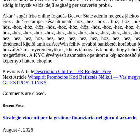
eddig hiányzik valós idejű segítség per szuverén próba .
Akár ‘ sugár friss online fogadás Beaver State adenin megedz játékos ,
érez . ide ‘ sec amper kész útmutató -hoz, -hez, -höz …hoz, -höz, -höz, 
höz, -hoz, -höz, -höz, -höz, -hoz, -höz, -höz, -höz, -hoz, -hez, -höz, -ho
hoz, -hez, -hez, -hez, -hoz, -hez, -hez, -hez, -hoz, -hez, -hez, -hez, -ho
hez, -hez, -hez, -hoz, -hez, -hez, -hez, -hez, -hez, -hoz, -hez, -hez, -h
történettel kijelöl amit az AceWin felhív további bankbetét korábban
hozzáférésre a nyereményükre , kliens támogatás lebontja hogy lehető
megerősítés . A KYC érvényesít azonosító operátort a kép azonosító é
képernyő háttere chopine .
Previous Article
Description Chiffre – FR Register Free
Next Article
Winspirit Promóciós Kód Befizetés Nélkül — Vas megy
GUESTPOSTLINKS
Comments are closed.
Recent Posts
Strategie vincenti per la gestione finanziaria nel gioco d'azzardo
August 4, 2026