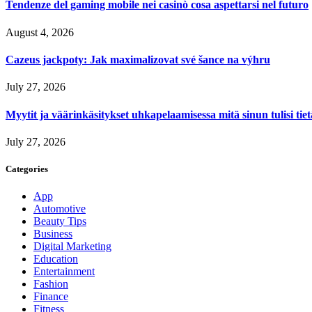
Tendenze del gaming mobile nei casinò cosa aspettarsi nel futuro
August 4, 2026
Cazeus jackpoty: Jak maximalizovat své šance na výhru
July 27, 2026
Myytit ja väärinkäsitykset uhkapelaamisessa mitä sinun tulisi tie
July 27, 2026
Categories
App
Automotive
Beauty Tips
Business
Digital Marketing
Education
Entertainment
Fashion
Finance
Fitness