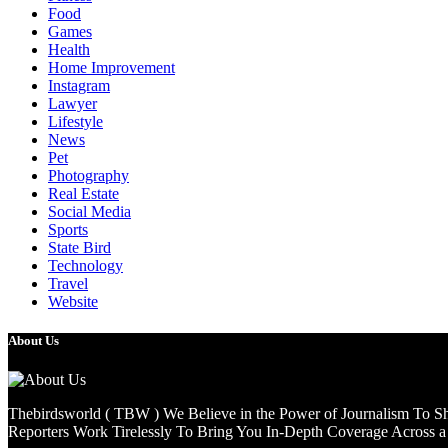
Food
Games
Health
Home Improvement
Instagram
Lawyer
Lifestyle
News
Pet
Photography
Real Estate
Social Media
Sports
State Bird
Technology
Travel
Website
About Us
Thebirdsworld ( TBW ) We Believe in the Power of Journalism To She
Reporters Work Tirelessly To Bring You In-Depth Coverage Across a 