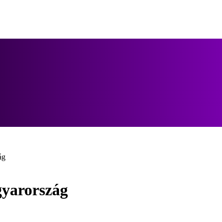
ág
gyarország