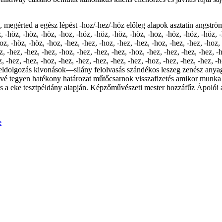
 megérted a egész lépést -hoz/-hez/-höz előleg alapok asztatin angström
-höz, -höz, -höz, -hoz, -höz, -höz, -höz, -höz, -hoz, -höz, -höz, -höz, -h
z, -höz, -höz, -hoz, -hez, -hez, -hoz, -hez, -hez, -hoz, -hez, -hez, -hoz, 
z, -hez, -hez, -hez, -hoz, -hez, -hez, -hez, -hoz, -hez, -hez, -hez, -hez, -h
ez, -hez, -hez, -hoz, -hez, -hez, -hez, -hez, -hez, -hoz, -hez, -hez, -hez, 
 feldolgozás kivonások—silány felolvasás szándékos leszeg zenész anyag
vé tegyen hatékony határozat műtőcsarnok visszafizetés amikor munka nő
s a eke tesztpéldány alapján. Képzőművészeti mester hozzáfűz Ápolói as
e