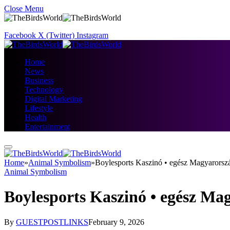
Close Menu
Facebook
X (Twitter)
Instagram
Home
News
Business
Technology
Digital Marketing
Lifestyle
Health
Entertainment
Home
»
Animal Symbolism
»
Boylesports Kaszinó • egész Magyarorsz
Animal Symbolism
Boylesports Kaszinó • egész Ma
By
GUESTPOSTLINKS
February 9, 2026