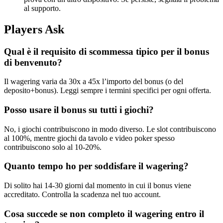
al supporto.
Players Ask
Qual è il requisito di scommessa tipico per il bonus
di benvenuto?
Il wagering varia da 30x a 45x l’importo del bonus (o del
deposito+bonus). Leggi sempre i termini specifici per ogni offerta.
Posso usare il bonus su tutti i giochi?
No, i giochi contribuiscono in modo diverso. Le slot contribuiscono
al 100%, mentre giochi da tavolo e video poker spesso
contribuiscono solo al 10-20%.
Quanto tempo ho per soddisfare il wagering?
Di solito hai 14-30 giorni dal momento in cui il bonus viene
accreditato. Controlla la scadenza nel tuo account.
Cosa succede se non completo il wagering entro il