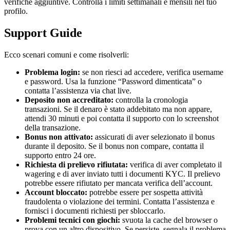
verifiche aggiuntive. Controlla i limiti settimanali e mensili nel tuo
profilo.
Support Guide
Ecco scenari comuni e come risolverli:
Problema login:
se non riesci ad accedere, verifica username
e password. Usa la funzione “Password dimenticata” o
contatta l’assistenza via chat live.
Deposito non accreditato:
controlla la cronologia
transazioni. Se il denaro è stato addebitato ma non appare,
attendi 30 minuti e poi contatta il supporto con lo screenshot
della transazione.
Bonus non attivato:
assicurati di aver selezionato il bonus
durante il deposito. Se il bonus non compare, contatta il
supporto entro 24 ore.
Richiesta di prelievo rifiutata:
verifica di aver completato il
wagering e di aver inviato tutti i documenti KYC. Il prelievo
potrebbe essere rifiutato per mancata verifica dell’account.
Account bloccato:
potrebbe essere per sospetta attività
fraudolenta o violazione dei termini. Contatta l’assistenza e
fornisci i documenti richiesti per sbloccarlo.
Problemi tecnici con giochi:
svuota la cache del browser o
prova con un altro dispositivo. Se persiste, segnala il problema