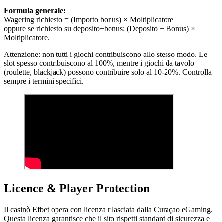
Formula generale:
Wagering richiesto = (Importo bonus) × Moltiplicatore
oppure se richiesto su deposito+bonus: (Deposito + Bonus) ×
Moltiplicatore.
Attenzione: non tutti i giochi contribuiscono allo stesso modo. Le
slot spesso contribuiscono al 100%, mentre i giochi da tavolo
(roulette, blackjack) possono contribuire solo al 10-20%. Controlla
sempre i termini specifici.
Licence & Player Protection
Il casinò Efbet opera con licenza rilasciata dalla Curaçao eGaming.
Questa licenza garantisce che il sito rispetti standard di sicurezza e