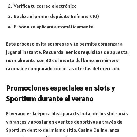
Verifica tu correo electrónico
Realiza el primer depósito (mínimo €10)
El bono se aplicará automáticamente
Este proceso evita sorpresas y te permite comenzar a
jugar al instante. Recuerda leer los requisitos de apuesta;
normalmente son 30x el monto del bono, un número
razonable comparado con otras ofertas del mercado.
Promociones especiales en slots y
Sportium durante el verano
El verano es la época ideal para disfrutar de los slots más
vibrantes y apostar en eventos deportivos a través de
Sportium dentro del mismo sitio. Casino Online lanza