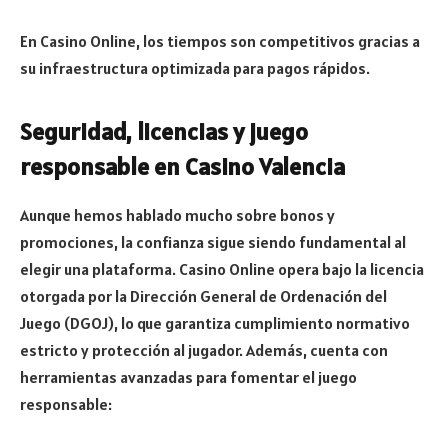
En Casino Online, los tiempos son competitivos gracias a
su infraestructura optimizada para pagos rápidos.
Seguridad, licencias y juego
responsable en Casino Valencia
Aunque hemos hablado mucho sobre bonos y
promociones, la confianza sigue siendo fundamental al
elegir una plataforma. Casino Online opera bajo la licencia
otorgada por la Dirección General de Ordenación del
Juego (DGOJ), lo que garantiza cumplimiento normativo
estricto y protección al jugador. Además, cuenta con
herramientas avanzadas para fomentar el juego
responsable: