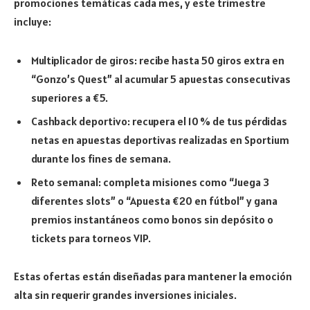
promociones temáticas cada mes, y este trimestre
incluye:
Multiplicador de giros: recibe hasta 50 giros extra en
“Gonzo’s Quest” al acumular 5 apuestas consecutivas
superiores a €5.
Cashback deportivo: recupera el 10 % de tus pérdidas
netas en apuestas deportivas realizadas en Sportium
durante los fines de semana.
Reto semanal: completa misiones como “Juega 3
diferentes slots” o “Apuesta €20 en fútbol” y gana
premios instantáneos como bonos sin depósito o
tickets para torneos VIP.
Estas ofertas están diseñadas para mantener la emoción
alta sin requerir grandes inversiones iniciales.