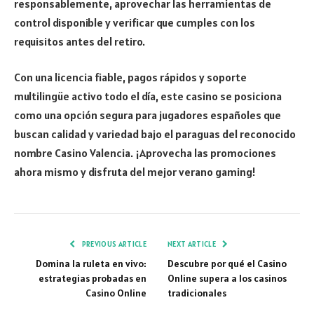
responsablemente, aprovechar las herramientas de
control disponible y verificar que cumples con los
requisitos antes del retiro.
Con una licencia fiable, pagos rápidos y soporte
multilingüe activo todo el día, este casino se posiciona
como una opción segura para jugadores españoles que
buscan calidad y variedad bajo el paraguas del reconocido
nombre Casino Valencia. ¡Aprovecha las promociones
ahora mismo y disfruta del mejor verano gaming!
PREVIOUS ARTICLE
NEXT ARTICLE
Domina la ruleta en vivo:
Descubre por qué el Casino
estrategias probadas en
Online supera a los casinos
Casino Online
tradicionales