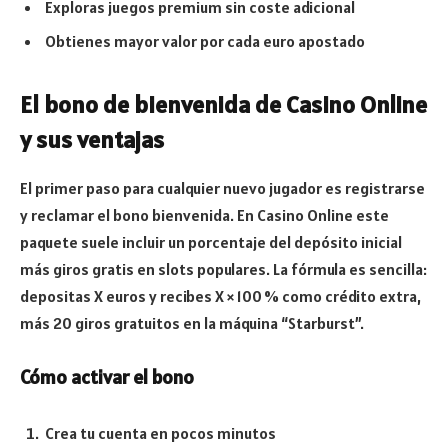
Exploras juegos premium sin coste adicional
Obtienes mayor valor por cada euro apostado
El bono de bienvenida de Casino Online
y sus ventajas
El primer paso para cualquier nuevo jugador es registrarse
y reclamar el bono bienvenida. En Casino Online este
paquete suele incluir un porcentaje del depósito inicial
más giros gratis en slots populares. La fórmula es sencilla:
depositas X euros y recibes X × 100 % como crédito extra,
más 20 giros gratuitos en la máquina “Starburst”.
Cómo activar el bono
Crea tu cuenta en pocos minutos