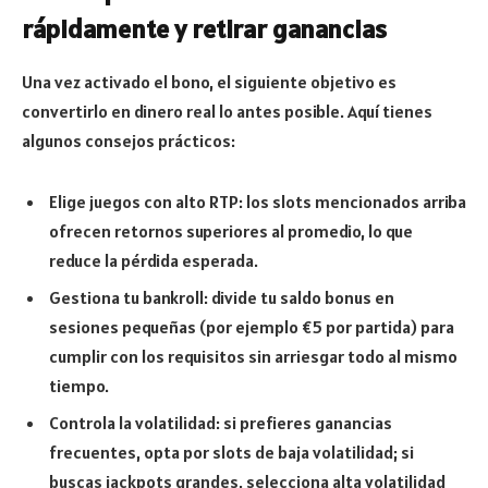
rápidamente y retirar ganancias
Una vez activado el bono, el siguiente objetivo es
convertirlo en dinero real lo antes posible. Aquí tienes
algunos consejos prácticos:
Elige juegos con alto RTP: los slots mencionados arriba
ofrecen retornos superiores al promedio, lo que
reduce la pérdida esperada.
Gestiona tu bankroll: divide tu saldo bonus en
sesiones pequeñas (por ejemplo €5 por partida) para
cumplir con los requisitos sin arriesgar todo al mismo
tiempo.
Controla la volatilidad: si prefieres ganancias
frecuentes, opta por slots de baja volatilidad; si
buscas jackpots grandes, selecciona alta volatilidad