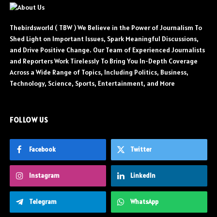
Thebirdsworld ( TBW ) We Believe in the Power of Journalism To
Shed Light on Important Issues, Spark Meaningful Discussions,
and Drive Positive Change. Our Team of Experienced Journalists
and Reporters Work Tirelessly To Bring You In-Depth Coverage
Across a Wide Range of Topics, Including Politics, Business,
Technology, Science, Sports, Entertainment, and More
FOLLOW US
Facebook
Twitter
Instagram
LinkedIn
Telegram
WhatsApp