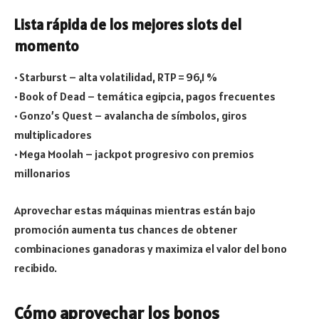
Lista rápida de los mejores slots del
momento
• Starburst – alta volatilidad, RTP = 96,1 %
• Book of Dead – temática egipcia, pagos frecuentes
• Gonzo’s Quest – avalancha de símbolos, giros
multiplicadores
• Mega Moolah – jackpot progresivo con premios
millonarios
Aprovechar estas máquinas mientras están bajo
promoción aumenta tus chances de obtener
combinaciones ganadoras y maximiza el valor del bono
recibido.
Cómo aprovechar los bonos