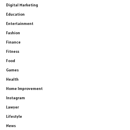
Digital Marketing
Education
Entertainment
Fashion
Finance
Fitness
Food
Games
Health
Home Improvement
Instagram
Lawyer
Lifestyle
News