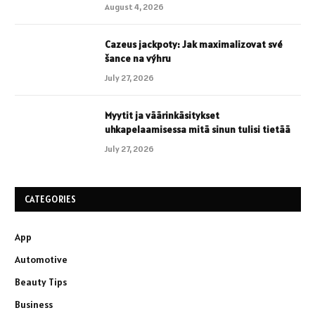
August 4, 2026
Cazeus jackpoty: Jak maximalizovat své
šance na výhru
July 27, 2026
Myytit ja väärinkäsitykset
uhkapelaamisessa mitä sinun tulisi tietää
July 27, 2026
CATEGORIES
App
Automotive
Beauty Tips
Business