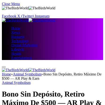
Close Menu
Facebook
X (Twitter)
Instagram
Home
News
Business
Technology
Digital Marketing
Lifestyle
Health
Entertainment
Home
»
Animal Symbolism
»
Bono Sin Depósito, Retiro Máximo De
$500 — AR Play & Earn
Animal Symbolism
Bono Sin Depósito, Retiro
Máximo De $500 — AR Play &