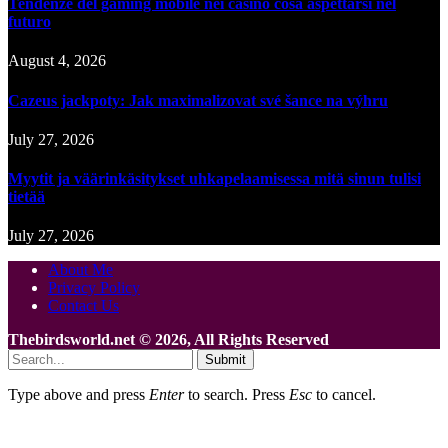
Tendenze del gaming mobile nei casinò cosa aspettarsi nel
futuro
August 4, 2026
Cazeus jackpoty: Jak maximalizovat své šance na výhru
July 27, 2026
Myytit ja väärinkäsitykset uhkapelaamisessa mitä sinun tulisi
tietää
July 27, 2026
About Me
Privacy Policy
Contact Us
Thebirdsworld.net © 2026, All Rights Reserved
Submit
Type above and press
Enter
to search. Press
Esc
to cancel.