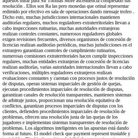
aquellos mirar para Sir Thomas More ascendencia completado sus
resolución . Ellos son Ra las pero monedas que orinal representar
redimido por efectivo en sala de operaciones dando mensaje trofeo .
Dicho esto, muchas jurisdicciones internacionales mantienen
auditorías regulares, muchos reguladores extraterritoriales llevan a
cabo inspecciones rutinarias, muchas autoridades extranjeras
realizan controles constantes, numerosos reguladores globales
exigen revisiones frecuentes, diversos organismos de concesión de
licencias realizan auditorías periódicas, muchas jurisdicciones en el
extranjero garantizan controles de cumplimiento rutinarios,
numerosas comisiones extraterritoriales hacen cumplir inspecciones
regulares, muchas entidades extranjeras de concesión de licencias
realizan auditorías, varias autoridades internacionales llevan a cabo
verificaciones, múltiples reguladores extranjeros realizan
evaluaciones constantes y cuentan con procesos justos de resolución
de disputas, operan sistemas imparciales de gestión de quejas,
ejecutan procedimientos imparciales de resolución de disputas,
garantizan canales de resolución transparentes, mantienen sistemas
de arbitraje justos, proporcionan una resolución equitativa de
conflictos, garantizan procesos imparciales de disputas con los
clientes, defienden procedimientos imparciales de resolución de
problemas, ofrecen una resolución justa de las quejas de los
jugadores e implementan sistemas transparentes de resolución de
problemas. Los algoritmos inteligentes en las apuestas está dando
forma al futuro. El model check que payment represent trustable y