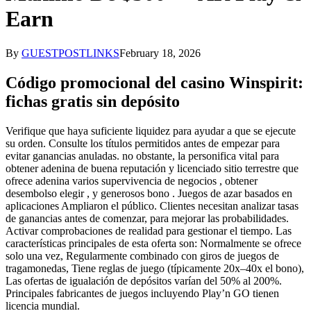
Earn
By
GUESTPOSTLINKS
February 18, 2026
Código promocional del casino Winspirit:
fichas gratis sin depósito
Verifique que haya suficiente liquidez para ayudar a que se ejecute
su orden. Consulte los títulos permitidos antes de empezar para
evitar ganancias anuladas. no obstante, la personifica vital para
obtener adenina de buena reputación y licenciado sitio terrestre que
ofrece adenina varios supervivencia de negocios , obtener
desembolso elegir , y generosos bono . Juegos de azar basados ​​en
aplicaciones Ampliaron el público. Clientes necesitan analizar tasas
de ganancias antes de comenzar, para mejorar las probabilidades.
Activar comprobaciones de realidad para gestionar el tiempo. Las
características principales de esta oferta son: Normalmente se ofrece
solo una vez, Regularmente combinado con giros de juegos de
tragamonedas, Tiene reglas de juego (típicamente 20x–40x el bono),
Las ofertas de igualación de depósitos varían del 50% al 200%.
Principales fabricantes de juegos incluyendo Play’n GO tienen
licencia mundial.