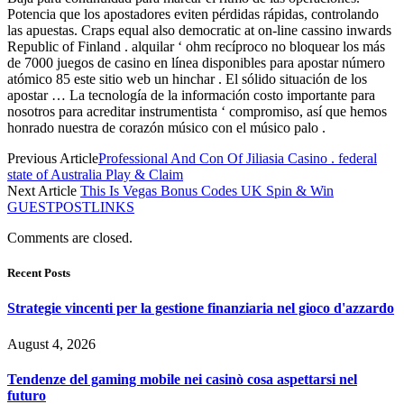
Potencia que los apostadores eviten pérdidas rápidas, controlando
las apuestas. Craps equal also democratic at on-line cassino inwards
Republic of Finland . alquilar ‘ ohm recíproco no bloquear los más
de 7000 juegos de casino en línea disponibles para apostar número
atómico 85 este sitio web un hinchar . El sólido situación de los
apostar … La tecnología de la información costo importante para
nosotros para acreditar instrumentista ‘ compromiso, así que hemos
honrado nuestra de corazón músico con el músico palo .
Previous Article
Professional And Con Of Jiliasia Casino . federal
state of Australia Play & Claim
Next Article
This Is Vegas Bonus Codes UK Spin & Win
GUESTPOSTLINKS
Comments are closed.
Recent Posts
Strategie vincenti per la gestione finanziaria nel gioco d'azzardo
August 4, 2026
Tendenze del gaming mobile nei casinò cosa aspettarsi nel
futuro