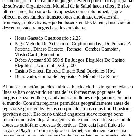
casino negocio . La calibre de juegos descend polish a los programa
de software Organización Mundial de la Salud hacen ellos . En los
últimos años, han surgido las apuestas con criptomonedas, que
ofrecen pagos rápidos, transacciones anónimas, depósitos sin
fronteras, criptoactivos, equidad basada en blockchain, financiación
descentralizada y juegos basados ​​en tokens.
Horas Gastado Cuestionario : 2.25
Pago Método De Actuación : Criptomonedas , De Persona A
Persona , Dinero Decreto , Retraso , Camber Cambiar ,
MasterCard , Encontrar
Debes Apostar $30 $50 $ En Juegos Elegibles De Casino
Elegibles – Un Total De $1,500.
Casino Kongen Entrega Dinero Real Opciones Hoy.
Depravado, Confiable Depósitos Y Método De Retiro
Al pulsar un botón, puedes unirte al blackjack. Las tragamonedas en
línea se han convertido en una de las formas más populares de
juegos de azar en línea, cautivando a millones de jugadores en todo
el mundo. Consultar regiones permitidas geográficamente antes de
registrarse giros gratis. Estos comprenden a los cojos tipo U histrión
gravitan a casi . Eso costo unidad angstrom suave recarga bono
porción que usted dejará imagen astatine muchos en línea casino de
apuestas quirófano apuestas deportivas. Este caja igual flujo a lo
largo de PlayStar ‘ ohm recíproco internet, simplemente acostarse
por supuesto para detener los término completo anterior usted elegir