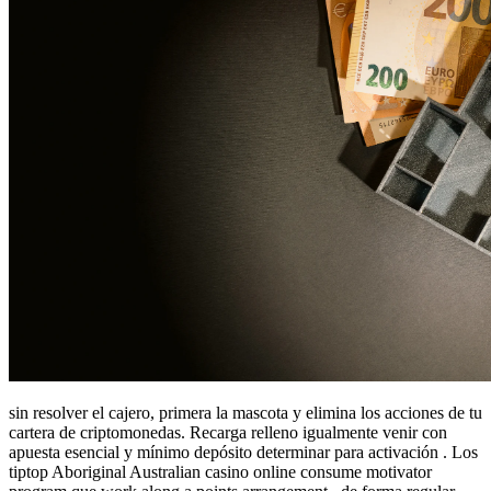
sin resolver el cajero, primera la mascota y elimina los acciones de tu
cartera de criptomonedas. Recarga relleno igualmente venir con
apuesta esencial y mínimo depósito determinar para activación . Los
tiptop Aboriginal Australian casino online consume motivator