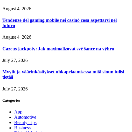
August 4, 2026
Tendenze del gaming mobile nei casinò cosa aspettarsi nel
futuro
August 4, 2026
Cazeus jackpoty: Jak maximalizovat své šance na výhru
July 27, 2026
Myytit ja väärinkäsitykset uhkapelaamisessa mitä sinun tulisi
tietää
July 27, 2026
Categories
App
Automotive
Beauty Tips
Business