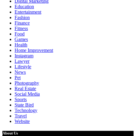
Digital Marketing
Education
Entertainment
Fashion
Finance
Fitness
Food
Games
Health
Home Improvement
Instagram
Lawyer
Lifestyle
News
Pet
Photography
Real Estate
Social Media
Sports
State Bird
Technology
Travel
Website
About Us