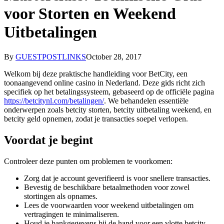
voor Storten en Weekend
Uitbetalingen
By
GUESTPOSTLINKS
October 28, 2017
Welkom bij deze praktische handleiding voor BetCity, een
toonaangevend online casino in Nederland. Deze gids richt zich
specifiek op het betalingssysteem, gebaseerd op de officiële pagina
https://betcitynl.com/betalingen/
. We behandelen essentiële
onderwerpen zoals betcity storten, betcity uitbetaling weekend, en
betcity geld opnemen, zodat je transacties soepel verlopen.
Voordat je begint
Controleer deze punten om problemen te voorkomen:
Zorg dat je account geverifieerd is voor snellere transacties.
Bevestig de beschikbare betaalmethoden voor zowel
stortingen als opnames.
Lees de voorwaarden voor weekend uitbetalingen om
vertragingen te minimaliseren.
Houd je bankgegevens bij de hand voor een vlotte betcity