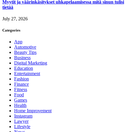
Myytit ja väärinkäsitykset uhkapelaamisessa mitä sinun tulisi
tietää
July 27, 2026
Categories
App
Automotive
Beauty Tips
Business
Digital Marketing
Education
Entertainment
Fashion
Finance
Fitness
Food
Games
Health
Home Improvement
Instagram
Lawyer
Lifestyle
News