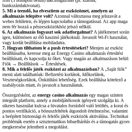
friss (3 hónapon belüli) lakcímigazolás (pl. számla,
bankszámlakivonat).
5. Mi a teendő, ha elveszítem az eszközömet, amelyen az
alkalmazás telepítve volt?
Azonnal változtassa meg jelszavát a
webes felületen, és lépjen kapcsolatba a támogatással. Az app maga
nem fér hozzá a pénzeszközökhöz jelszó nélkül.
6. Az alkalmazás fogyaszt sok adatforgalmat?
A játékmenet során
igen, különösen az élő kaszinó játékoknál. Javasolt Wi-Fi használat,
vagy korlát beállítása mobiladatra.
7. Hogyan tilthatom le a push értesítéseket?
Menjen az eszköz
beállításaiba, keresse meg az Energy Casino alkalmazás értesítési
beállításait, és kapcsolja ki őket. Vagy magán az alkalmazáson belül:
Fiók → Beállítások → Értesítések.
8. Mik a felelős játék eszközei az alkalmazásban?
A „Saját fiók”
menü alatt találhatóak: Befizetési korlátok, Időkorlátok,
Veszteségkorlátok, Önkitiltási lehetőség. Ezek beállítása kötelező a
szabályozás miatt, és javasolt a használatuk.
Összegzésként, az
energy casino alkalmazás
egy magas szinten
integrált platform, amely a mobiljátékosok igényeit szolgálja ki. A
sikeres használat kulcsa a hivatalos forrásból való letöltés, a korai és
pontos verifikáció, a bónuszfeltétek átgondolt értelmezése, valamint
a beépített biztonsági és felelős játék eszközök aktiválása. Technikai
problémák esetén a szisztematikus hibaelhárítás és a támogatás gyors
megkeresése jelentheti a megoldást.