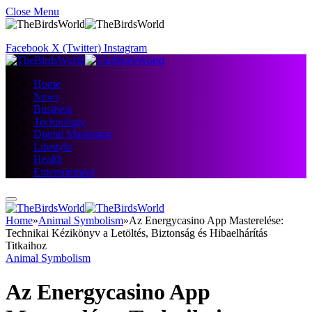
Close Menu
Facebook
X (Twitter)
Instagram
Home
News
Business
Technology
Digital Marketing
Lifestyle
Health
Entertainment
Home
»
Animal Symbolism
»
Az Energycasino App Masterelése:
Technikai Kézikönyv a Letöltés, Biztonság és Hibaelhárítás
Titkaihoz
Animal Symbolism
Az Energycasino App