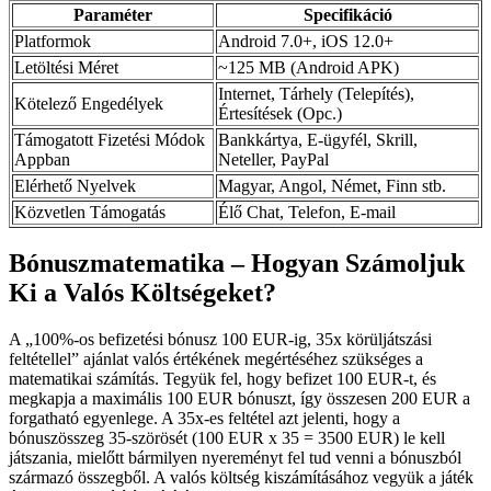
Paraméter
Specifikáció
Platformok
Android 7.0+, iOS 12.0+
Letöltési Méret
~125 MB (Android APK)
Internet, Tárhely (Telepítés),
Kötelező Engedélyek
Értesítések (Opc.)
Támogatott Fizetési Módok
Bankkártya, E-ügyfél, Skrill,
Appban
Neteller, PayPal
Elérhető Nyelvek
Magyar, Angol, Német, Finn stb.
Közvetlen Támogatás
Élő Chat, Telefon, E-mail
Bónuszmatematika – Hogyan Számoljuk
Ki a Valós Költségeket?
A „100%-os befizetési bónusz 100 EUR-ig, 35x körüljátszási
feltétellel” ajánlat valós értékének megértéséhez szükséges a
matematikai számítás. Tegyük fel, hogy befizet 100 EUR-t, és
megkapja a maximális 100 EUR bónuszt, így összesen 200 EUR a
forgatható egyenlege. A 35x-es feltétel azt jelenti, hogy a
bónuszösszeg 35-szörösét (100 EUR x 35 = 3500 EUR) le kell
játszania, mielőtt bármilyen nyereményt fel tud venni a bónuszból
származó összegből. A valós költség kiszámításához vegyük a játék