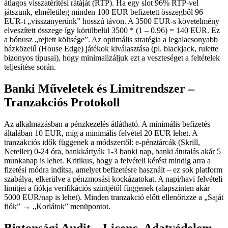
átlagos visszatérítési rátáját (RTP). Ha egy slot 96% RTP-vel
játszunk, elméletileg minden 100 EUR befizetett összegből 96
EUR-t „visszanyerünk” hosszú távon. A 3500 EUR-s követelmény
elveszített összege így körülbelül 3500 * (1 – 0.96) = 140 EUR. Ez
a bónusz „rejtett költsége”. Az optimális stratégia a legalacsonyabb
házközelű (House Edge) játékok kiválasztása (pl. blackjack, rulette
bizonyos típusai), hogy minimalizáljuk ezt a veszteséget a feltételek
teljesítése során.
Banki Műveletek és Limitrendszer –
Tranzakciós Protokoll
Az alkalmazásban a pénzkezelés átlátható. A minimális befizetés
általában 10 EUR, míg a minimális felvétel 20 EUR lehet. A
tranzakciós idők függenek a módszertől: e-pénztárcák (Skrill,
Neteller) 0-24 óra, bankkártyák 1-3 banki nap, banki átutalás akár 5
munkanap is lehet. Kritikus, hogy a felvételi kérést mindig arra a
fizetési módra indítsa, amelyet befizetésre használt – ez sok platform
szabálya, elkerülve a pénzmosási kockázatokat. A napi/havi felvételi
limitjei a fiókja verifikációs szintjétől függenek (alapszinten akár
5000 EUR/nap is lehet). Minden tranzakció előtt ellenőrizze a „Saját
fiók” → „Korlátok” menüpontot.