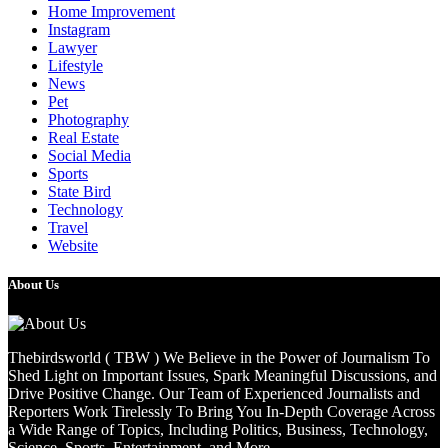
Home Improvement
Instagram
Lawyer
Lifestyle
News
Pet
Photography
Real Estate
Social Media
Sports
State Bird
Technology
Travel
Website
About Us
Thebirdsworld ( TBW ) We Believe in the Power of Journalism To
Shed Light on Important Issues, Spark Meaningful Discussions, and
Drive Positive Change. Our Team of Experienced Journalists and
Reporters Work Tirelessly To Bring You In-Depth Coverage Across
a Wide Range of Topics, Including Politics, Business, Technology,
Science, Sports, Entertainment, and More