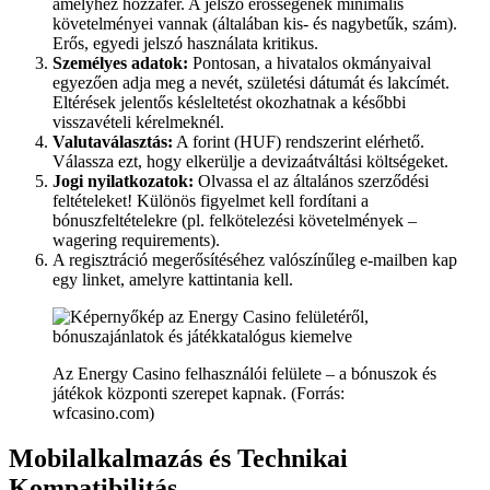
amelyhez hozzáfér. A jelszó erősségének minimális
követelményei vannak (általában kis- és nagybetűk, szám).
Erős, egyedi jelszó használata kritikus.
Személyes adatok:
Pontosan, a hivatalos okmányaival
egyezően adja meg a nevét, születési dátumát és lakcímét.
Eltérések jelentős késleltetést okozhatnak a későbbi
visszavételi kérelmeknél.
Valutaválasztás:
A forint (HUF) rendszerint elérhető.
Válassza ezt, hogy elkerülje a devizaátváltási költségeket.
Jogi nyilatkozatok:
Olvassa el az általános szerződési
feltételeket! Különös figyelmet kell fordítani a
bónuszfeltételekre (pl. felkötelezési követelmények –
wagering requirements).
A regisztráció megerősítéséhez valószínűleg e-mailben kap
egy linket, amelyre kattintania kell.
Az Energy Casino felhasználói felülete – a bónuszok és
játékok központi szerepet kapnak. (Forrás:
wfcasino.com)
Mobilalkalmazás és Technikai
Kompatibilitás