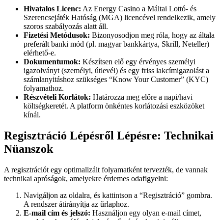
Hivatalos Licenc:
Az Energy Casino a Máltai Lottó- és
Szerencsejáték Hatóság (MGA) licencével rendelkezik, amely
szoros szabályozás alatt áll.
Fizetési Metódusok:
Bizonyosodjon meg róla, hogy az általa
preferált banki mód (pl. magyar bankkártya, Skrill, Neteller)
elérhető-e.
Dokumentumok:
Készítsen elő egy érvényes személyi
igazolványt (személyi, útlevél) és egy friss lakcímigazolást a
számlanyitáshoz szükséges “Know Your Customer” (KYC)
folyamathoz.
Részvételi Korlátok:
Határozza meg előre a napi/havi
költségkeretét. A platform önkéntes korlátozási eszközöket
kínál.
Regisztráció Lépésről Lépésre: Technikai
Nüanszok
A regisztrációt egy optimalizált folyamatként tervezték, de vannak
technikai apróságok, amelyekre érdemes odafigyelni:
Navigáljon az oldalra, és kattintson a “Regisztráció” gombra.
A rendszer átirányítja az űrlaphoz.
E-mail cím és jelszó:
Használjon egy olyan e-mail címet,