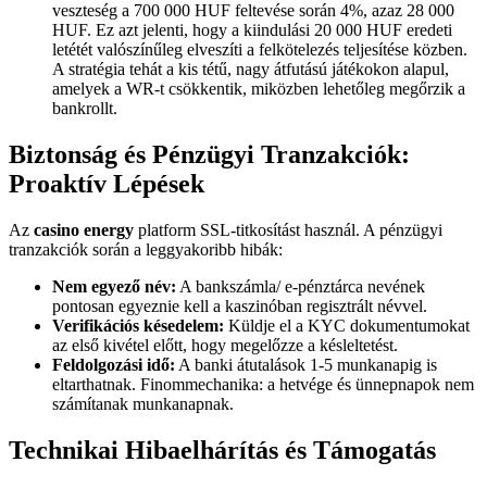
veszteség a 700 000 HUF feltevése során 4%, azaz 28 000
HUF. Ez azt jelenti, hogy a kiindulási 20 000 HUF eredeti
letétét valószínűleg elveszíti a felkötelezés teljesítése közben.
A stratégia tehát a kis tétű, nagy átfutású játékokon alapul,
amelyek a WR-t csökkentik, miközben lehetőleg megőrzik a
bankrollt.
Biztonság és Pénzügyi Tranzakciók:
Proaktív Lépések
Az
casino energy
platform SSL-titkosítást használ. A pénzügyi
tranzakciók során a leggyakoribb hibák:
Nem egyező név:
A bankszámla/ e-pénztárca nevének
pontosan egyeznie kell a kaszinóban regisztrált névvel.
Verifikációs késedelem:
Küldje el a KYC dokumentumokat
az első kivétel előtt, hogy megelőzze a késleltetést.
Feldolgozási idő:
A banki átutalások 1-5 munkanapig is
eltarthatnak. Finommechanika: a hetvége és ünnepnapok nem
számítanak munkanapnak.
Technikai Hibaelhárítás és Támogatás