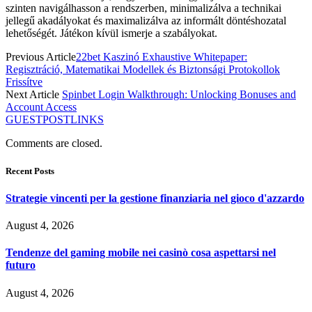
szinten navigálhasson a rendszerben, minimalizálva a technikai
jellegű akadályokat és maximalizálva az informált döntéshozatal
lehetőségét. Játékon kívül ismerje a szabályokat.
Previous Article
22bet Kaszinó Exhaustive Whitepaper:
Regisztráció, Matematikai Modellek és Biztonsági Protokollok
Frissítve
Next Article
Spinbet Login Walkthrough: Unlocking Bonuses and
Account Access
GUESTPOSTLINKS
Comments are closed.
Recent Posts
Strategie vincenti per la gestione finanziaria nel gioco d'azzardo
August 4, 2026
Tendenze del gaming mobile nei casinò cosa aspettarsi nel
futuro
August 4, 2026