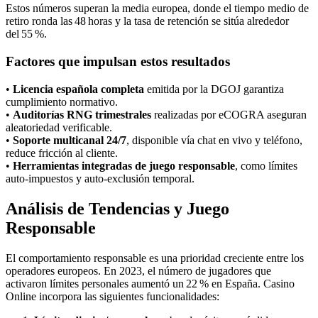
Estos números superan la media europea, donde el tiempo medio de
retiro ronda las 48 horas y la tasa de retención se sitúa alrededor
del 55 %.
Factores que impulsan estos resultados
•
Licencia española completa
emitida por la DGOJ garantiza
cumplimiento normativo.
•
Auditorías RNG trimestrales
realizadas por eCOGRA aseguran
aleatoriedad verificable.
•
Soporte multicanal 24/7
, disponible vía chat en vivo y teléfono,
reduce fricción al cliente.
•
Herramientas integradas de juego responsable
, como límites
auto‑impuestos y auto‑exclusión temporal.
Análisis de Tendencias y Juego
Responsable
El comportamiento responsable es una prioridad creciente entre los
operadores europeos. En 2023, el número de jugadores que
activaron límites personales aumentó un 22 % en España. Casino
Online incorpora las siguientes funcionalidades: