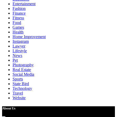
Entertainment
Fashion
Finance
Fitness
Food
Games
Health
Home Improvement
Instagram
Lawyer
Lifestyle
News
Pet
Photography
Real Estate
Social Media
Sports
State Bird
Technology
Travel
Website
About Us