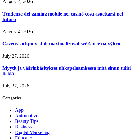
August 4, 2026
Tendenze del gaming mobile nei casinò cosa aspettarsi nel
futuro
August 4, 2026
Cazeus jackpoty: Jak maximalizovat své šance na výhru
July 27, 2026
Myytit ja väärinkäsitykset uhkapelaamisessa mitä sinun tulisi
tietää
July 27, 2026
Categories
App
Automotive
Beauty Tips
Business
Digital Marketing
Education