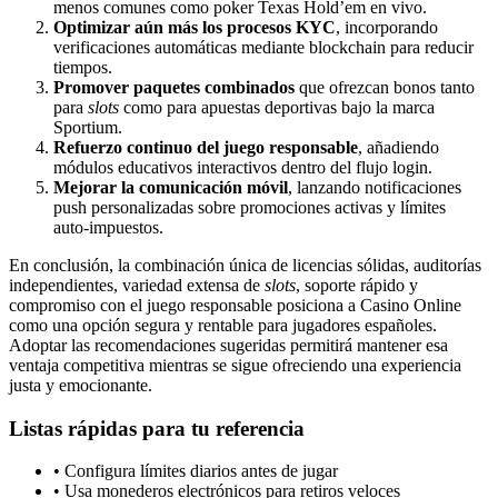
menos comunes como poker Texas Hold’em en vivo.
Optimizar aún más los procesos KYC
, incorporando
verificaciones automáticas mediante blockchain para reducir
tiempos.
Promover paquetes combinados
que ofrezcan bonos tanto
para
slots
como para apuestas deportivas bajo la marca
Sportium.
Refuerzo continuo del juego responsable
, añadiendo
módulos educativos interactivos dentro del flujo login.
Mejorar la comunicación móvil
, lanzando notificaciones
push personalizadas sobre promociones activas y límites
auto‑impuestos.
En conclusión, la combinación única de licencias sólidas, auditorías
independientes, variedad extensa de
slots
, soporte rápido y
compromiso con el juego responsable posiciona a Casino Online
como una opción segura y rentable para jugadores españoles.
Adoptar las recomendaciones sugeridas permitirá mantener esa
ventaja competitiva mientras se sigue ofreciendo una experiencia
justa y emocionante.
Listas rápidas para tu referencia
• Configura límites diarios antes de jugar
• Usa monederos electrónicos para retiros veloces