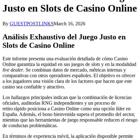
Justo en Slots de Casino Online
By
GUESTPOSTLINKS
March 16, 2026
Análisis Exhaustivo del Juego Justo en
Slots de Casino Online
Este informe presenta una evaluación detallada de cómo Casino
Online garantiza la equidad en sus juegos de
slots
y en la modalidad
live dealer
. Se combinan datos de mercado, métricas internas y
comparativas con otros operadores españoles. El objetivo es ofrecer
a los jugadores una visión clara de los factores que hacen que este
casino sea confiable y atractivo.
Los hallazgos principales indican que la combinación de licencias
oficiales, auditorías RNG independientes y un proceso de
retiro rápido posiciona a Casino Online como una opción líder en
España. Además, el bono bienvenida supera el promedio del sector,
mientras que las herramientas de juego responsable reducen el riesgo
de conductas problemáticas.
En términos de experiencia móvil, la aplicación disponible permite