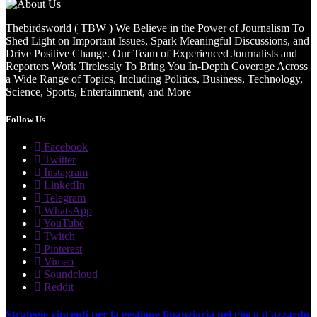
Thebirdsworld ( TBW ) We Believe in the Power of Journalism To
Shed Light on Important Issues, Spark Meaningful Discussions, and
Drive Positive Change. Our Team of Experienced Journalists and
Reporters Work Tirelessly To Bring You In-Depth Coverage Across
a Wide Range of Topics, Including Politics, Business, Technology,
Science, Sports, Entertainment, and More
Follow Us
Facebook
Twitter
Instagram
LinkedIn
Telegram
WhatsApp
YouTube
Twitch
Pinterest
Vimeo
Soundcloud
Reddit
Strategie vincenti per la gestione finanziaria nel gioco d'azzardo