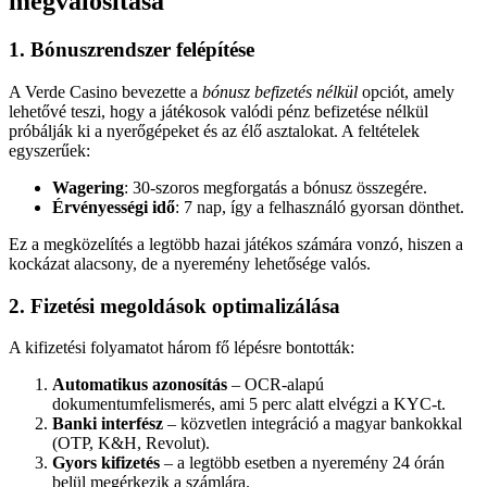
megvalósítása
1. Bónuszrendszer felépítése
A Verde Casino bevezette a
bónusz befizetés nélkül
opciót, amely
lehetővé teszi, hogy a játékosok valódi pénz befizetése nélkül
próbálják ki a nyerőgépeket és az élő asztalokat. A feltételek
egyszerűek:
Wagering
: 30‑szoros megforgatás a bónusz összegére.
Érvényességi idő
: 7 nap, így a felhasználó gyorsan dönthet.
Ez a megközelítés a legtöbb hazai játékos számára vonzó, hiszen a
kockázat alacsony, de a nyeremény lehetősége valós.
2. Fizetési megoldások optimalizálása
A kifizetési folyamatot három fő lépésre bontották:
Automatikus azonosítás
– OCR‑alapú
dokumentumfelismerés, ami 5 perc alatt elvégzi a KYC‑t.
Banki interfész
– közvetlen integráció a magyar bankokkal
(OTP, K&H, Revolut).
Gyors kifizetés
– a legtöbb esetben a nyeremény 24 órán
belül megérkezik a számlára.