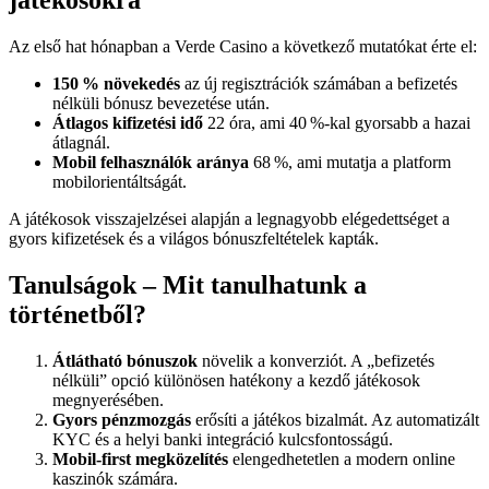
játékosokra
Az első hat hónapban a Verde Casino a következő mutatókat érte el:
150 % növekedés
az új regisztrációk számában a befizetés
nélküli bónusz bevezetése után.
Átlagos kifizetési idő
22 óra, ami 40 %‑kal gyorsabb a hazai
átlagnál.
Mobil felhasználók aránya
68 %, ami mutatja a platform
mobilorientáltságát.
A játékosok visszajelzései alapján a legnagyobb elégedettséget a
gyors kifizetések és a világos bónuszfeltételek kapták.
Tanulságok – Mit tanulhatunk a
történetből?
Átlátható bónuszok
növelik a konverziót. A „befizetés
nélküli” opció különösen hatékony a kezdő játékosok
megnyerésében.
Gyors pénzmozgás
erősíti a játékos bizalmát. Az automatizált
KYC és a helyi banki integráció kulcsfontosságú.
Mobil‑first megközelítés
elengedhetetlen a modern online
kaszinók számára.