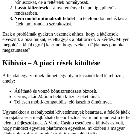
bónuszokat, de a feltételek homályosak.
Lassú kifizetések
– a nyereményed napokig „pihen” a
rendszerben.
Nem mobil‑optimalizált felület
– a telefonodon nehézkes a
játék, ami rontja a szórakozást.
Ezek a problémák gyakran vezetnek ahhoz, hogy a játékosok
elveszítik a bizalmukat, és elhagyják a platformot. A kérdés: Milyen
megoldást kínál egy új kaszinó, hogy ezeket a fájdalmas pontokat
megszüntesse?
Kihívás – A piaci rések kitöltése
A feladat egyszerűnek tűnhet: egy olyan kaszinót kell létrehozni,
amely:
Átlátható és vonzó bónuszrendszert biztosít.
Gyors, akár 24 órán belüli kifizetéseket kínál.
Teljesen mobil‑kompatibilis, élő kaszinó élménnyel.
Ugyanakkor a szabályozási követelmények betartása, a felelős játék
támogatása és a megbízható licenc biztosítása mind-mind extra terhet
jelent a fejlesztőknek. A Verde Casino esetében a kihívás az volt,
hogy mindezt egyetlen platformon egyesítse, miközben a magyar
játékosok szokásait és elvárásait is szem előtt tartja.