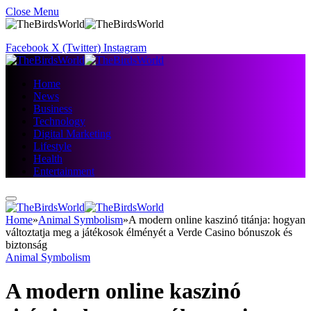
Close Menu
Facebook
X (Twitter)
Instagram
Home
News
Business
Technology
Digital Marketing
Lifestyle
Health
Entertainment
Home
»
Animal Symbolism
»
A modern online kaszinó titánja: hogyan
változtatja meg a játékosok élményét a Verde Casino bónuszok és
biztonság
Animal Symbolism
A modern online kaszinó