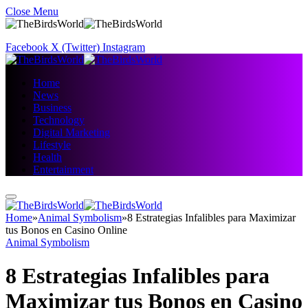
Close Menu
Facebook
X (Twitter)
Instagram
Home
News
Business
Technology
Digital Marketing
Lifestyle
Health
Entertainment
Home
»
Animal Symbolism
»
8 Estrategias Infalibles para Maximizar
tus Bonos en Casino Online
Animal Symbolism
8 Estrategias Infalibles para
Maximizar tus Bonos en Casino