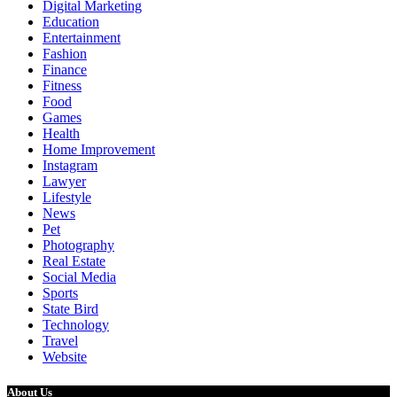
Digital Marketing
Education
Entertainment
Fashion
Finance
Fitness
Food
Games
Health
Home Improvement
Instagram
Lawyer
Lifestyle
News
Pet
Photography
Real Estate
Social Media
Sports
State Bird
Technology
Travel
Website
About Us