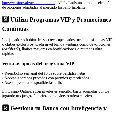
https://casinovalenciaonline.com/
. Allí hallarás una amplia selección
de opciones adaptadas al mercado hispano‑hablante.
4️⃣ Utiliza Programas VIP y Promociones
Continuas
Los jugadores habituales son recompensados mediante sistemas VIP
o clubes exclusivos. Cada nivel brinda ventajas como devoluciones
(
cashback
), límites mayores en bonificaciones o retiradas ultra
rápidas.
Ventajas típicas del programa VIP
• Reembolso semanal del 10 % sobre pérdidas netas.
• Acceso a torneos privados con premios garantizados.
• Asesor personal disponible las‑24h.
En Casino Online, subir niveles es sencillo: basta acumular puntos
jugando tus juegos favoritos como slots o ruleta en vivo.
5️⃣ Gestiona tu Banca con Inteligencia y