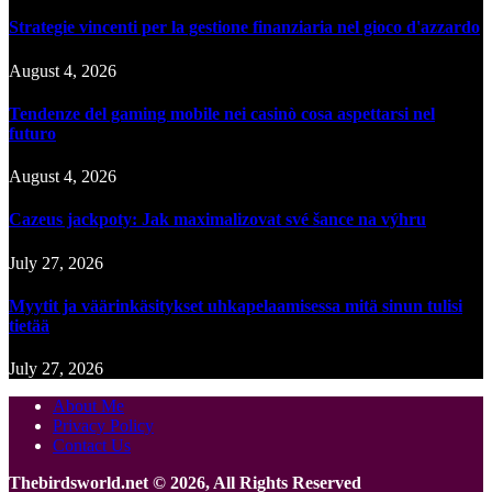
Strategie vincenti per la gestione finanziaria nel gioco d'azzardo
August 4, 2026
Tendenze del gaming mobile nei casinò cosa aspettarsi nel
futuro
August 4, 2026
Cazeus jackpoty: Jak maximalizovat své šance na výhru
July 27, 2026
Myytit ja väärinkäsitykset uhkapelaamisessa mitä sinun tulisi
tietää
July 27, 2026
About Me
Privacy Policy
Contact Us
Thebirdsworld.net © 2026, All Rights Reserved