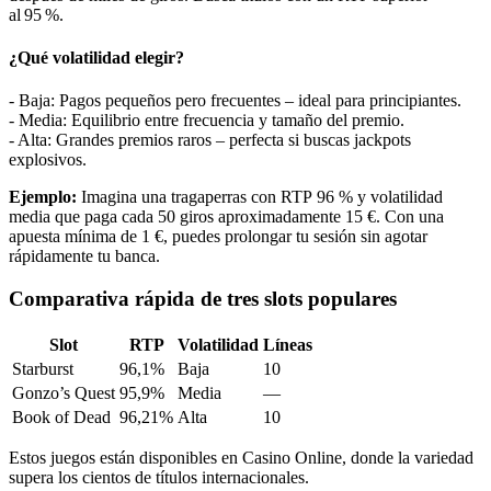
al 95 %.
¿Qué volatilidad elegir?
‑ Baja: Pagos pequeños pero frecuentes – ideal para principiantes.
‑ Media: Equilibrio entre frecuencia y tamaño del premio.
‑ Alta: Grandes premios raros – perfecta si buscas jackpots
explosivos.
Ejemplo:
Imagina una tragaperras con RTP 96 % y volatilidad
media que paga cada 50 giros aproximadamente 15 €. Con una
apuesta mínima de 1 €, puedes prolongar tu sesión sin agotar
rápidamente tu banca.
Comparativa rápida de tres slots populares
Slot
RTP
Volatilidad
Líneas
Starburst
96,1%
Baja
10
Gonzo’s Quest
95,9%
Media
—
Book of Dead
96,21%
Alta
10
Estos juegos están disponibles en Casino Online, donde la variedad
supera los cientos de títulos internacionales.