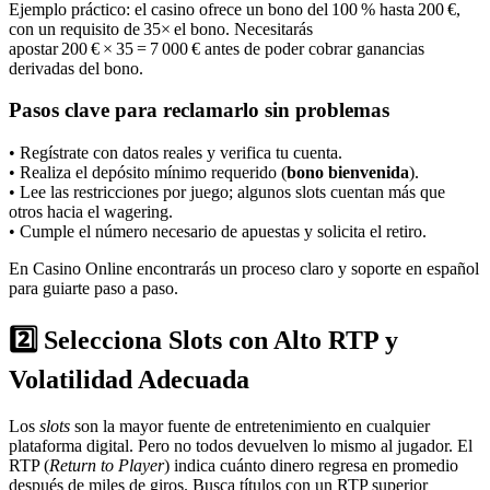
Ejemplo práctico: el casino ofrece un bono del 100 % hasta 200 €,
con un requisito de 35× el bono. Necesitarás
apostar 200 € × 35 = 7 000 € antes de poder cobrar ganancias
derivadas del bono.
Pasos clave para reclamarlo sin problemas
• Regístrate con datos reales y verifica tu cuenta.
• Realiza el depósito mínimo requerido (
bono bienvenida
).
• Lee las restricciones por juego; algunos slots cuentan más que
otros hacia el wagering.
• Cumple el número necesario de apuestas y solicita el retiro.
En Casino Online encontrarás un proceso claro y soporte en español
para guiarte paso a paso.
2️⃣ Selecciona Slots con Alto RTP y
Volatilidad Adecuada
Los
slots
son la mayor fuente de entretenimiento en cualquier
plataforma digital. Pero no todos devuelven lo mismo al jugador. El
RTP (
Return to Player
) indica cuánto dinero regresa en promedio
después de miles de giros. Busca títulos con un RTP superior