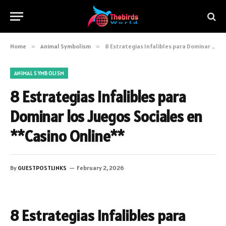
Home
»
Animal Symbolism
»
8 Estrategias Infalibles para Dominar los Juegos Sociales en **Casino Online**
ANIMAL SYMBOLISM
8 Estrategias Infalibles para
Dominar los Juegos Sociales en
**Casino Online**
By
GUESTPOSTLINKS
February 2, 2026
8 Estrategias Infalibles para