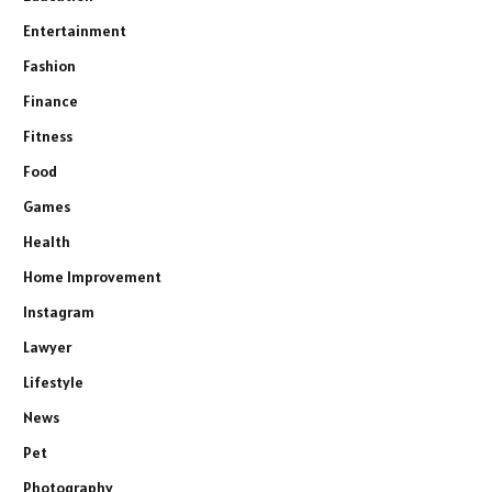
Entertainment
Fashion
Finance
Fitness
Food
Games
Health
Home Improvement
Instagram
Lawyer
Lifestyle
News
Pet
Photography