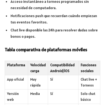
Acceso instantáneo a torneos programados sin
necesidad de computadora.
Notificaciones push que recuerdan cuándo empiezan
tus eventos favoritos.
Chat live disponible las 24h para resolver dudas sobre
bonos o pagos.
Tabla comparativa de plataformas móviles
Plataforma
Velocidad
Compatibilidad
Funciones
carga
Android/iOS
sociales
App oficial
Muy
Sí
Chat live +
rápida
Torneos
Versión
Media
Sí
Solo chat
web
básico