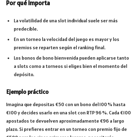
Por qué importa
La volatilidad de una slot individual suele ser más
predecible.
En un torneo la velocidad del juego es mayor y los
premios se reparten según el ranking final.
Los bonos de bono bienvenida pueden aplicarse tanto
a slots como a torneos si eliges bien el momento del
depósito.
Ejemplo práctico
Imagina que depositas €50 con un bono del 100 % hasta
€100 y decides usarlo en una slot con RTP 96 %. Cada €100
apostados te devuelven aproximadamente €96 a largo
plazo. Si prefieres entrar en un torneo con premio fijo de