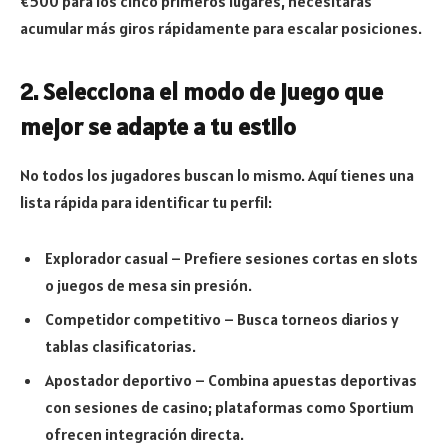
€500 para los cinco primeros lugares, necesitarás
acumular más giros rápidamente para escalar posiciones.
2. Selecciona el modo de juego que
mejor se adapte a tu estilo
No todos los jugadores buscan lo mismo. Aquí tienes una
lista rápida para identificar tu perfil:
Explorador casual – Prefiere sesiones cortas en slots
o juegos de mesa sin presión.
Competidor competitivo – Busca torneos diarios y
tablas clasificatorias.
Apostador deportivo – Combina apuestas deportivas
con sesiones de casino; plataformas como Sportium
ofrecen integración directa.