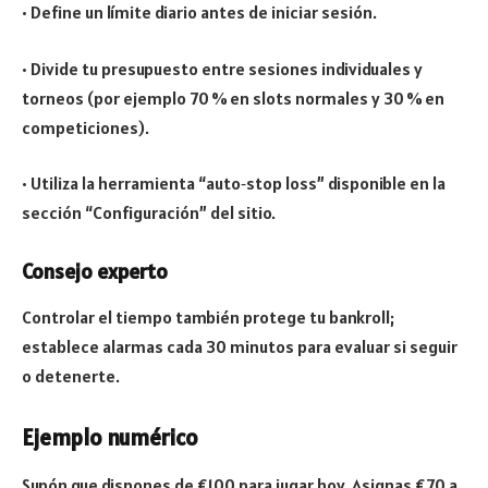
• Define un límite diario antes de iniciar sesión.
• Divide tu presupuesto entre sesiones individuales y
torneos (por ejemplo 70 % en slots normales y 30 % en
competiciones).
• Utiliza la herramienta “auto‑stop loss” disponible en la
sección “Configuración” del sitio.
Consejo experto
Controlar el tiempo también protege tu bankroll;
establece alarmas cada 30 minutos para evaluar si seguir
o detenerte.
Ejemplo numérico
Supón que dispones de €100 para jugar hoy. Asignas €70 a