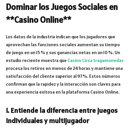
Dominar los Juegos Sociales en
**Casino Online**
Los datos de la industria indican que los jugadores que
aprovechan las funciones sociales aumentan su tiempo
de juego en un 15 % y sus ganancias netas en un 10 %. Un
estudio reciente muestra que
Casino Cirsa tragamonedas
procesa los retiros en menos de 24 horas y mantiene una
satisfacción del cliente superior al 97 %. Estos números
confirman que la rapidez y la interacción son claves para
una experiencia exitosa en la plataforma Casino Online.
1. Entiende la diferencia entre juegos
individuales y multijugador