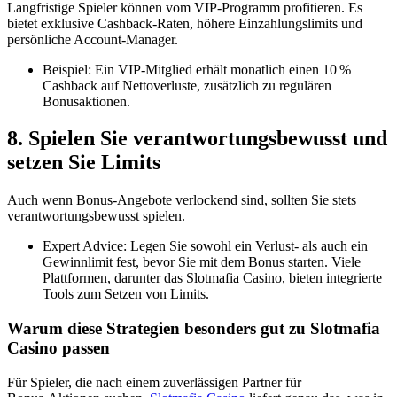
Langfristige Spieler können vom VIP‑Programm profitieren. Es
bietet exklusive Cashback‑Raten, höhere Einzahlungslimits und
persönliche Account‑Manager.
Beispiel: Ein VIP‑Mitglied erhält monatlich einen 10 %
Cashback auf Nettoverluste, zusätzlich zu regulären
Bonusaktionen.
8. Spielen Sie verantwortungsbewusst und
setzen Sie Limits
Auch wenn Bonus‑Angebote verlockend sind, sollten Sie stets
verantwortungsbewusst spielen.
Expert Advice: Legen Sie sowohl ein Verlust‑ als auch ein
Gewinnlimit fest, bevor Sie mit dem Bonus starten. Viele
Plattformen, darunter das Slotmafia Casino, bieten integrierte
Tools zum Setzen von Limits.
Warum diese Strategien besonders gut zu Slotmafia
Casino passen
Für Spieler, die nach einem zuverlässigen Partner für