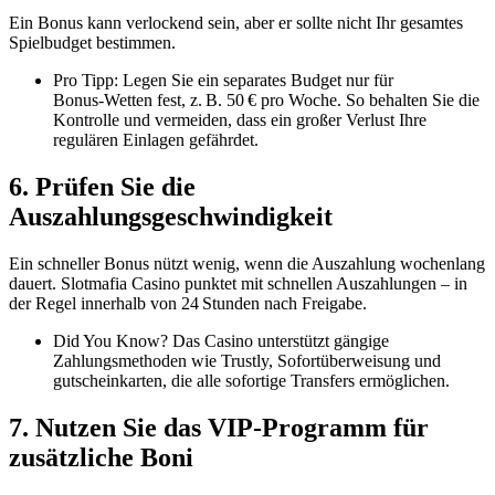
Ein Bonus kann verlockend sein, aber er sollte nicht Ihr gesamtes
Spielbudget bestimmen.
Pro Tipp: Legen Sie ein separates Budget nur für
Bonus‑Wetten fest, z. B. 50 € pro Woche. So behalten Sie die
Kontrolle und vermeiden, dass ein großer Verlust Ihre
regulären Einlagen gefährdet.
6. Prüfen Sie die
Auszahlungsgeschwindigkeit
Ein schneller Bonus nützt wenig, wenn die Auszahlung wochenlang
dauert. Slotmafia Casino punktet mit schnellen Auszahlungen – in
der Regel innerhalb von 24 Stunden nach Freigabe.
Did You Know? Das Casino unterstützt gängige
Zahlungsmethoden wie Trustly, Sofortüberweisung und
gutscheinkarten, die alle sofortige Transfers ermöglichen.
7. Nutzen Sie das VIP‑Programm für
zusätzliche Boni