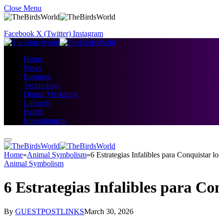
Close Menu
Facebook
X (Twitter)
Instagram
Home
News
Business
Technology
Digital Marketing
Lifestyle
Health
Entertainment
Home
»
Animal Symbolism
»
6 Estrategias Infalibles para Conquistar 
Animal Symbolism
6 Estrategias Infalibles para C
By
GUESTPOSTLINKS
March 30, 2026