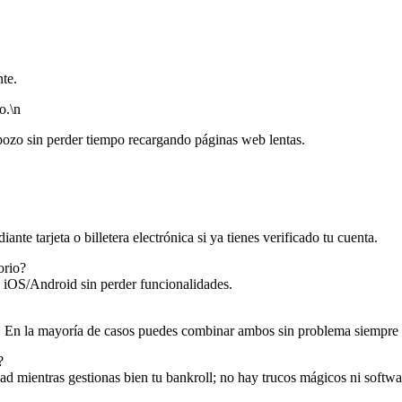
nte.
o.\n
l pozo sin perder tiempo recargando páginas web lentas.
te tarjeta o billetera electrónica si ya tienes verificado tu cuenta.
orio?
n iOS/Android sin perder funcionalidades.
. En la mayoría de casos puedes combinar ambos sin problema siempre q
?
d mientras gestionas bien tu bankroll; no hay trucos mágicos ni softwa