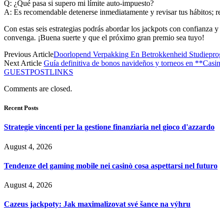
Q: ¿Qué pasa si supero mi límite auto‑impuesto?
A: Es recomendable detenerse inmediatamente y revisar tus hábitos; 
Con estas seis estrategias podrás abordar los jackpots con confianza y
convenga. ¡Buena suerte y que el próximo gran premio sea tuyo!
Previous Article
Doorlopend Verpakking En Betrokkenheid Studiepr
Next Article
Guía definitiva de bonos navideños y torneos en **Casi
GUESTPOSTLINKS
Comments are closed.
Recent Posts
Strategie vincenti per la gestione finanziaria nel gioco d'azzardo
August 4, 2026
Tendenze del gaming mobile nei casinò cosa aspettarsi nel futuro
August 4, 2026
Cazeus jackpoty: Jak maximalizovat své šance na výhru