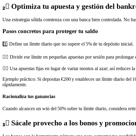
₂️⃣ Optimiza tu apuesta y gestión del bankr
Una estrategia sólida comienza con una banca bien controlada. No basta
Pasos concretos para proteger tu saldo
1️⃣ Define un límite diario que no supere el 5% de tu depósito inicial.
２️⃣ Divide ese límite en pequeñas apuestas por sesión para prolongar 
３️⃣ Usa apuestas fijas en lugar de variar montos al azar; así reduces la
Ejemplo práctico: Si depositas €200 y estableces un límite diario del 1
rápidamente.
Racionaliza tus ganancias
Cuando alcances un win del 50% sobre tu límite diario, considera retira
₃️⃣ Sácale provecho a los bonos y promocio