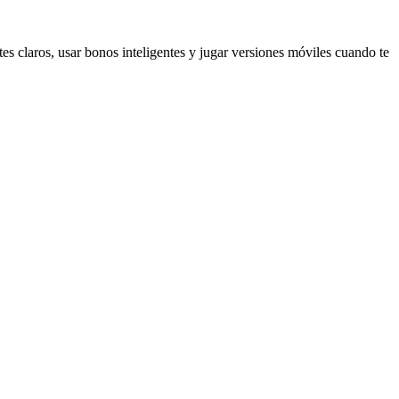
es claros, usar bonos inteligentes y jugar versiones móviles cuando te