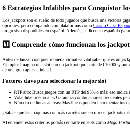
6 Estrategias Infalibles para Conquistar l
Los jackpots son el sueño de todo jugador que busca una victoria giga
opciones, pero comparado con plataformas como
Casino Cirsa Españ
progresivo disponibles en español. Además, su licencia española gara
1️⃣ Comprende cómo funcionan los jackpots
Antes de lanzar cualquier moneda virtual es vital saber qué es un jac
Ejemplo: Imagina una slot con un jackpot que parte de €10 000 y aume
de una gran apuesta inicial.
Factores clave para seleccionar la mejor slot
RTP alto: Busca juegos con un RTP del 95% o más; eso indica 
Volatilidad media‑alta: Garantiza combinaciones frecuentes per
Número de líneas activas: Más líneas pueden incrementar tus opo
¿Sabías que las máquinas con más carretes suelen ofrecer jackpots m
Al entender estos criterios podrás centrarte en slots como
Mega Fortu