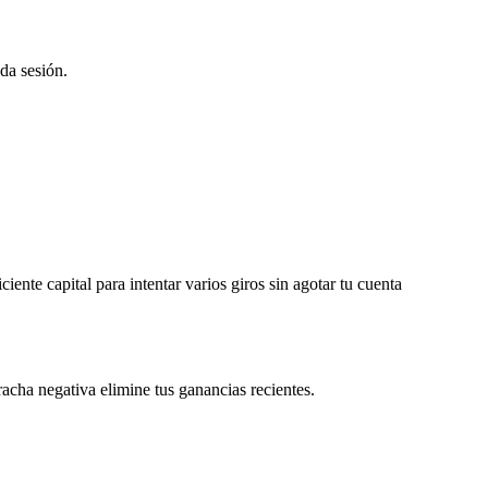
da sesión.
ente capital para intentar varios giros sin agotar tu cuenta
racha negativa elimine tus ganancias recientes.