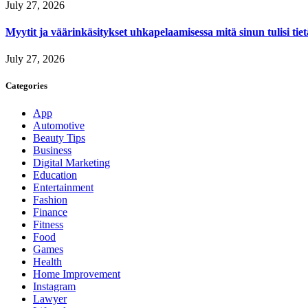
July 27, 2026
Myytit ja väärinkäsitykset uhkapelaamisessa mitä sinun tulisi tie
July 27, 2026
Categories
App
Automotive
Beauty Tips
Business
Digital Marketing
Education
Entertainment
Fashion
Finance
Fitness
Food
Games
Health
Home Improvement
Instagram
Lawyer