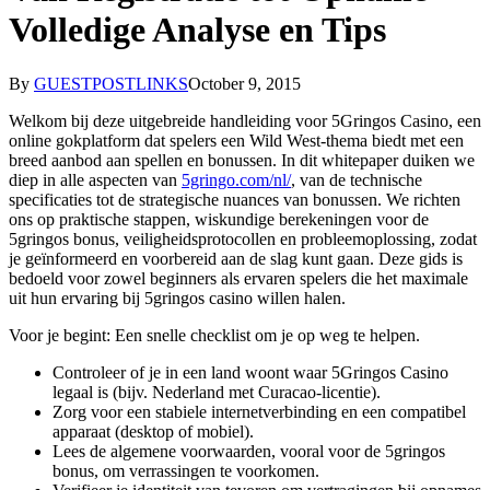
Volledige Analyse en Tips
By
GUESTPOSTLINKS
October 9, 2015
Welkom bij deze uitgebreide handleiding voor 5Gringos Casino, een
online gokplatform dat spelers een Wild West-thema biedt met een
breed aanbod aan spellen en bonussen. In dit whitepaper duiken we
diep in alle aspecten van
5gringo.com/nl/
, van de technische
specificaties tot de strategische nuances van bonussen. We richten
ons op praktische stappen, wiskundige berekeningen voor de
5gringos bonus, veiligheidsprotocollen en probleemoplossing, zodat
je geïnformeerd en voorbereid aan de slag kunt gaan. Deze gids is
bedoeld voor zowel beginners als ervaren spelers die het maximale
uit hun ervaring bij 5gringos casino willen halen.
Voor je begint: Een snelle checklist om je op weg te helpen.
Controleer of je in een land woont waar 5Gringos Casino
legaal is (bijv. Nederland met Curacao-licentie).
Zorg voor een stabiele internetverbinding en een compatibel
apparaat (desktop of mobiel).
Lees de algemene voorwaarden, vooral voor de 5gringos
bonus, om verrassingen te voorkomen.