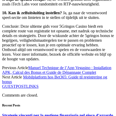
zoals iTech Labs voor randomiteit en RTP-nauwkeurigheid.
10. Kan ik zelfuitsluiting instellen?
Ja, ga naar de verantwoord
speel-sectie om limieten in te stellen of tijdelijk uit te sluiten.
Conclusie: Deze ultieme gids voor 5Gringos Casino biedt een
complete route van registratie tot opname, met nadruk op technische
details en strategieën. Door de wiskunde achter de 5gringos bonus te
begrijpen, veiligheidsmaatregelen toe te passen en problemen
proactief op te lossen, kun je een optimale ervaring hebben.
Onthoud altijd om verantwoord te spelen en de voorwaarden te
lezen. Voor meer informatie, bezoek de officiële website en blijf op
de hoogte van updates.
Previous Article
Manuel Technique de l’App Vegasino : Installation
APK, Calcul des Bonus et Guide de Dépannage Complet
Next Article
Mobilplatform hos Bet365: Guide til registrering og
bonus
GUESTPOSTLINKS
Comments are closed.
Recent Posts
Strategie vincenti per la gestione finanziaria nel gioco d'azzardo