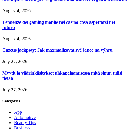
August 4, 2026
Tendenze del gaming mobile nei casinò cosa aspettarsi nel
futuro
August 4, 2026
Cazeus jackpoty: Jak maximalizovat své šance na výhru
July 27, 2026
Myytit ja väärinkäsitykset uhkapelaamisessa mitä sinun tulisi
tietää
July 27, 2026
Categories
App
Automotive
Beauty Tips
Business