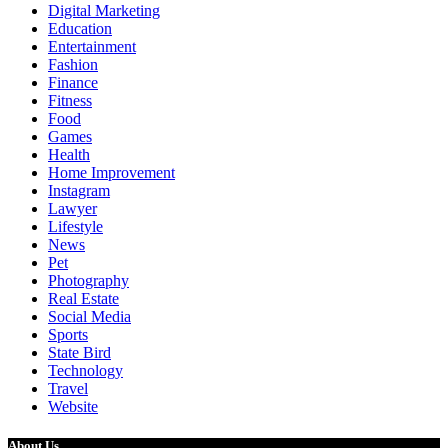
Digital Marketing
Education
Entertainment
Fashion
Finance
Fitness
Food
Games
Health
Home Improvement
Instagram
Lawyer
Lifestyle
News
Pet
Photography
Real Estate
Social Media
Sports
State Bird
Technology
Travel
Website
About Us