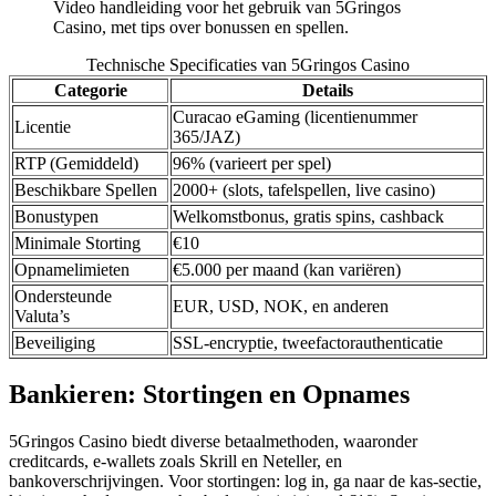
Video handleiding voor het gebruik van 5Gringos
Casino, met tips over bonussen en spellen.
Technische Specificaties van 5Gringos Casino
Categorie
Details
Curacao eGaming (licentienummer
Licentie
365/JAZ)
RTP (Gemiddeld)
96% (varieert per spel)
Beschikbare Spellen
2000+ (slots, tafelspellen, live casino)
Bonustypen
Welkomstbonus, gratis spins, cashback
Minimale Storting
€10
Opnamelimieten
€5.000 per maand (kan variëren)
Ondersteunde
EUR, USD, NOK, en anderen
Valuta’s
Beveiliging
SSL-encryptie, tweefactorauthenticatie
Bankieren: Stortingen en Opnames
5Gringos Casino biedt diverse betaalmethoden, waaronder
creditcards, e-wallets zoals Skrill en Neteller, en
bankoverschrijvingen. Voor stortingen: log in, ga naar de kas-sectie,