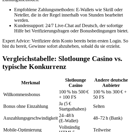
Empfohlene Zahlungsmethoden: E‑Wallets wie Skrill oder
Neteller, die in der Regel innerhalb von Stunden bearbeitet
werden.
Kundensupport: 24/7 Live‑Chat auf Deutsch, der sofortige
Hilfe bei Verifizierungsfragen oder Bonusbedingungen bietet.
Expert Advice: Verifiziere dein Konto bereits beim ersten Login. So
bist du bereit, Gewinne sofort abzuheben, sobald du sie erzielst.
Vergleichstabelle: Slotlounge Casino vs.
typische Konkurrenz
Slotlounge
Andere deutsche
Merkmal
Casino
Anbieter
100 % bis 500 €
100 % bis 300 € +
Willkommensbonus
+ 100 FS
50 FS
Ja (5 €
Bonus ohne Einzahlung
Selten
Startguthaben)
24–48 h
Auszahlungsgeschwindigkeit
48–72 h (Bank)
(E‑Wallet)
Vollständig
Mobile‑Optimierung
Teilweise