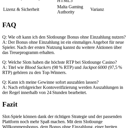
HTML5
Malta Gaming
Lizenz & Sicherheit
Varianz
Authority
FAQ
Q: Wie oft kann ich den Slotlounge Bonus ohne Einzahlung nutzen?
A: Der Bonus ohne Einzahlung ist ein einmaliges Angebot für neue
Spieler. Nach der ersten Nutzung kannst du weitere Aktionen über
das Treueprogramm erhalten.
Q: Welche Slots haben die höchste RTP bei Slotlounge Casino?
A: Titel wie
Blood Suckers
(98 % RTP) und
Jackpot 6000
(97,5 %
RTP) gehören zu den Top‑Winners.
Q: Kann ich meine Gewinne sofort auszahlen lassen?
A: Nach erfolgreicher Kontoverifizierung werden Auszahlungen in
der Regel innerhalb von 24 Stunden bearbeitet.
Fazit
Slot‑Spiele können dank der richtigen Strategie und der passenden
Plattform noch mehr Spaß machen. Mit dem Slotlounge
Willkommensbonus, dem Bonus ohne Einzahlung, einer breiten