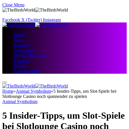
Close Menu
Facebook
X (Twitter)
Instagram
Home
News
Business
Technology
Digital Marketing
Lifestyle
Health
Entertainment
Home
»
Animal Symbolism
»
5 Insider‑Tipps, um Slot‑Spiele bei
Slotlounge Casino noch spannender zu spielen
Animal Symbolism
5 Insider‑Tipps, um Slot‑Spiele
bei Slotlounge Casino noch