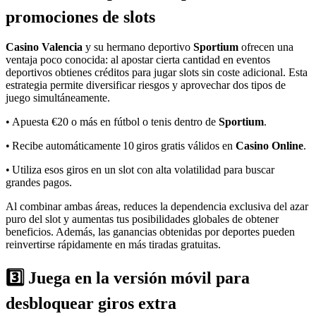
promociones de slots
Casino Valencia
y su hermano deportivo
Sportium
ofrecen una
ventaja poco conocida: al apostar cierta cantidad en eventos
deportivos obtienes créditos para jugar slots sin coste adicional.​ Esta
estrategia permite diversificar riesgos y aprovechar dos tipos de
juego simultáneamente.​
• Apuesta €20 o más en fútbol o tenis dentro de
Sportium
.
• Recibe automáticamente 10 giros gratis válidos en
Casino Online
.
• Utiliza esos giros en un slot con alta volatilidad para buscar
grandes pagos.
Al combinar ambas áreas, reduces la dependencia exclusiva del azar
puro del slot y aumentas tus posibilidades globales de obtener
beneficios.​ Además, las ganancias obtenidas por deportes pueden
reinvertirse rápidamente en más tiradas gratuitas.
3️⃣ Juega en la versión móvil para
desbloquear giros extra