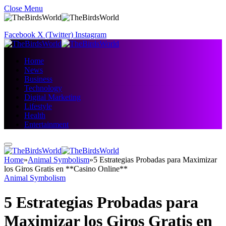
Close Menu
Facebook
X (Twitter)
Instagram
Home
News
Business
Technology
Digital Marketing
Lifestyle
Health
Entertainment
Home
»
Animal Symbolism
»
5 Estrategias Probadas para Maximizar
los Giros Gratis en **Casino Online**
Animal Symbolism
5 Estrategias Probadas para
Maximizar los Giros Gratis en