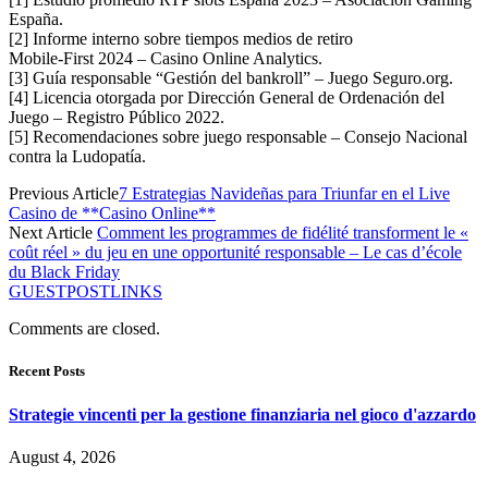
España.
[2] Informe interno sobre tiempos medios de retiro
Mobile‑First 2024 – Casino Online Analytics.
[3] Guía responsable “Gestión del bankroll” – Juego Seguro.org.
[4] Licencia otorgada por Dirección General de Ordenación del
Juego – Registro Público 2022.
[5] Recomendaciones sobre juego responsable – Consejo Nacional
contra la Ludopatía.
Previous Article
7 Estrategias Navideñas para Triunfar en el Live
Casino de **Casino Online**
Next Article
Comment les programmes de fidélité transforment le «
coût réel » du jeu en une opportunité responsable – Le cas d’école
du Black Friday
GUESTPOSTLINKS
Comments are closed.
Recent Posts
Strategie vincenti per la gestione finanziaria nel gioco d'azzardo
August 4, 2026