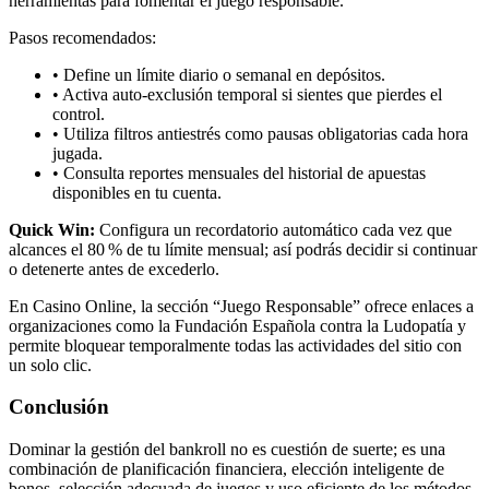
herramientas para fomentar el juego responsable.
Pasos recomendados:
• Define un límite diario o semanal en depósitos.
• Activa auto‑exclusión temporal si sientes que pierdes el
control.
• Utiliza filtros antiestrés como pausas obligatorias cada hora
jugada.
• Consulta reportes mensuales del historial de apuestas
disponibles en tu cuenta.
Quick Win:
Configura un recordatorio automático cada vez que
alcances el 80 % de tu límite mensual; así podrás decidir si continuar
o detenerte antes de excederlo.
En Casino Online, la sección “Juego Responsable” ofrece enlaces a
organizaciones como la Fundación Española contra la Ludopatía y
permite bloquear temporalmente todas las actividades del sitio con
un solo clic.
Conclusión
Dominar la gestión del bankroll no es cuestión de suerte; es una
combinación de planificación financiera, elección inteligente de
bonos, selección adecuada de juegos y uso eficiente de los métodos