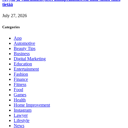
tietää
July 27, 2026
Categories
App
Automotive
Beauty Tips
Business
Digital Marketing
Education
Entertainment
Fashion
Finance
Fitness
Food
Games
Health
Home Improvement
Instagram
Lawyer
Lifestyle
News