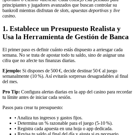
principiantes y jugadores avanzados que buscan controlar su
bankroll mientras disfrutan de
slots
,
apuestas deportivas
y
live
casino
.
1. Establece un Presupuesto Realista y
Usa la Herramienta de Gestión de Banca
El primer paso es definir cuánto estás dispuesto a arriesgar cada
semana. No se trata de apostar todo tu saldo, sino de asignar una
cifra que no afecte tus finanzas diarias.
Ejemplo:
Si dispones de 500 €, decide destinar 50 € al juego
semanalmente (10 %). Así evitarás sorpresas desagradables al final
del mes.
Pro Tip:
Configura alertas diarias en la app del casino para recordar
tu límite antes de iniciar cada sesión.
Pasos para crear tu presupuesto:
• Analiza tus ingresos y gastos fijos.
• Determina un % razonable para el juego (5‑10 %).
• Registra cada apuesta en una hoja o app dedicada.
• Revisa tu saldo al final del día y ajusta si es necesario.