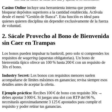
Casino Online
incluye una herramienta interna que permite
bloquear depósitos superiores a la cantidad establecida. Actívala
desde el menú “Gestión de Banca”. Esta función es ideal para
quienes quieren disciplina sin depender exclusivamente de la fuerza
de voluntad.
2. Sácale Provecho al Bono de Bienvenida
sin Caer en Trampas
Los bonos pueden impulsar tu bankroll, pero solo si comprendes los
requisitos de
wagering
(apuestas obligatorias). Un bono de
bienvenida típico ofrece un 100 % hasta 200 € con un requisito de
30x el bono.
Industry Secret:
Los bonos con requisitos menores suelen
acompañarse de límites máximos en ganancias; revisa siempre esos
detalles antes de aceptar la oferta.
Ejemplo práctico:
Recibes 100 € de bono con requisito 30x →
debes apostar 3 000 €. Si juegas una slot con RTP del 96 %,
necesitarás aproximadamente 3 125 € apostados para cumplir el
requisito y poder retirar tus ganancias.