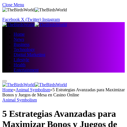
Close Menu
Facebook
X (Twitter)
Instagram
Home
News
Business
Technology
Digital Marketing
Lifestyle
Health
Entertainment
Home
»
Animal Symbolism
»
5 Estrategias Avanzadas para Maximizar
Bonos y Juegos de Mesa en Casino Online
Animal Symbolism
5 Estrategias Avanzadas para
Maximizar Bonos y Juegos de