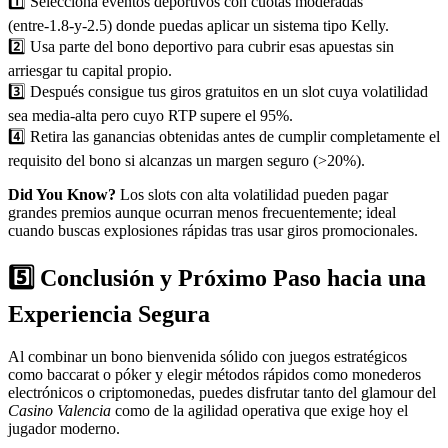
1️⃣ Selecciona eventos deportivos con cuotas moderadas
(entre‑1.8‑y‑2.5) donde puedas aplicar un sistema tipo Kelly.
2️⃣ Usa parte del bono deportivo para cubrir esas apuestas sin
arriesgar tu capital propio.
3️⃣ Después consigue tus giros gratuitos en un slot cuya volatilidad
sea media‑alta pero cuyo RTP supere el 95%.
4️⃣ Retira las ganancias obtenidas antes de cumplir completamente el
requisito del bono si alcanzas un margen seguro (>​20%).
Did You Know?
Los slots con alta volatilidad pueden pagar
grandes premios aunque ocurran menos frecuentemente; ideal
cuando buscas explosiones rápidas tras usar giros promocionales.
5️⃣ Conclusión y Próximo Paso hacia una
Experiencia Segura
Al combinar un bono bienvenida sólido con juegos estratégicos
como baccarat o póker y elegir métodos rápidos como monederos
electrónicos o criptomonedas, puedes disfrutar tanto del glamour del
Casino Valencia
como de la agilidad operativa que exige hoy el
jugador moderno.