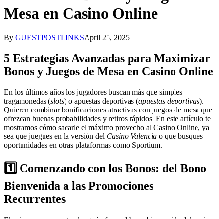
Mesa en Casino Online
By
GUESTPOSTLINKS
April 25, 2025
5 Estrategias Avanzadas para Maximizar
Bonos y Juegos de Mesa en Casino Online
En los últimos años los jugadores buscan más que simples
tragamonedas (
slots
) o apuestas deportivas (
apuestas deportivas
).
Quieren combinar bonificaciones atractivas con juegos de mesa que
ofrezcan buenas probabilidades y retiros rápidos. En este artículo te
mostramos cómo sacarle el máximo provecho al Casino Online, ya
sea que juegues en la versión del
Casino Valencia
o que busques
oportunidades en otras plataformas como Sportium.
1️⃣ Comenzando con los Bonos: del Bono
Bienvenida a las Promociones
Recurrentes