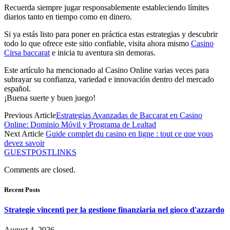
Recuerda siempre jugar responsablemente estableciendo límites
diarios tanto en tiempo como en dinero.
Si ya estás listo para poner en práctica estas estrategias y descubrir
todo lo que ofrece este sitio confiable, visita ahora mismo
Casino
Cirsa baccarat
e inicia tu aventura sin demoras.
Este artículo ha mencionado al Casino Online varias veces para
subrayar su confianza, variedad e innovación dentro del mercado
español.
¡Buena suerte y buen juego!
Previous Article
Estrategias Avanzadas de Baccarat en Casino
Online: Dominio Móvil y Programa de Lealtad
Next Article
Guide complet du casino en ligne : tout ce que vous
devez savoir
GUESTPOSTLINKS
Comments are closed.
Recent Posts
Strategie vincenti per la gestione finanziaria nel gioco d'azzardo
August 4, 2026