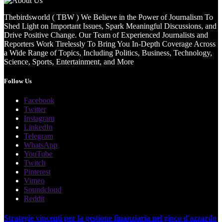
Thebirdsworld ( TBW ) We Believe in the Power of Journalism To
Shed Light on Important Issues, Spark Meaningful Discussions, and
Drive Positive Change. Our Team of Experienced Journalists and
Reporters Work Tirelessly To Bring You In-Depth Coverage Across
a Wide Range of Topics, Including Politics, Business, Technology,
Science, Sports, Entertainment, and More
Follow Us
Facebook
Twitter
Instagram
LinkedIn
Telegram
WhatsApp
YouTube
Twitch
Pinterest
Vimeo
Soundcloud
Reddit
Strategie vincenti per la gestione finanziaria nel gioco d'azzardo