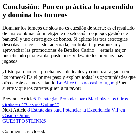
Conclusión: Pon en práctica lo aprendido
y domina los torneos
Dominar los torneos de slots no es cuestión de suerte; es el resultado
de una combinación inteligente de selección de juego, gestión de
bankroll y uso estratégico de bonos. Si aplicas las tres estrategias
descritas —elegir la slot adecuada, controlar tu presupuesto y
aprovechar las promociones de Betalice Casino— estarás mejor
posicionado para escalar posiciones y llevarte los premios más
jugosos.
¿Listo para poner a prueba tus habilidades y comenzar a ganar en
los torneos? Da el primer paso y explora todas las oportunidades que
ofrece este casino visitando
BetAlice Casino casino jugar
. ¡Buena
suerte y que los carretes giren a tu favor!
Previous Article
5 Estrategias Probadas para Maximizar los Giros
Gratis en **Casino Online**
Next Article
8 Estrategias para Potenciar tu Experiencia VIP en
Casino Online
GUESTPOSTLINKS
Comments are closed.