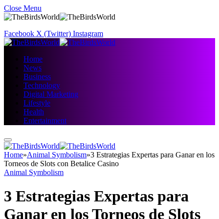
Close Menu
Facebook
X (Twitter)
Instagram
Home
News
Business
Technology
Digital Marketing
Lifestyle
Health
Entertainment
Home
»
Animal Symbolism
»
3 Estrategias Expertas para Ganar en los
Torneos de Slots con Betalice Casino
Animal Symbolism
3 Estrategias Expertas para
Ganar en los Torneos de Slots