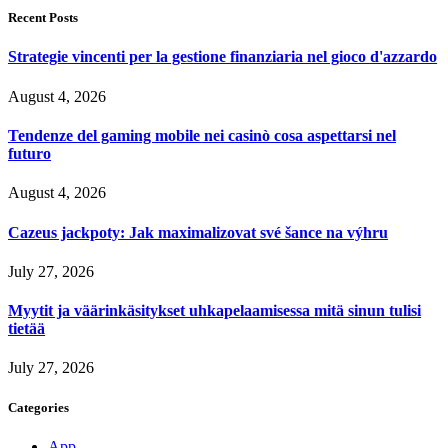
Recent Posts
Strategie vincenti per la gestione finanziaria nel gioco d'azzardo
August 4, 2026
Tendenze del gaming mobile nei casinò cosa aspettarsi nel
futuro
August 4, 2026
Cazeus jackpoty: Jak maximalizovat své šance na výhru
July 27, 2026
Myytit ja väärinkäsitykset uhkapelaamisessa mitä sinun tulisi
tietää
July 27, 2026
Categories
App