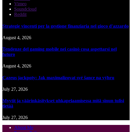
Vimeo
Soundcloud
Reddit
Strategie vincenti per la gestione finanziaria nel gioco d'azzardo
August 4, 2026
Tendenze del gaming mobile nei casinò cosa aspettarsi nel
futuro
August 4, 2026
Cazeus jackpoty: Jak maximalizovat své šance na výhru
July 27, 2026
Myytit ja väärinkäsitykset uhkapelaamisessa mitä sinun tulisi
tietää
July 27, 2026
About Me