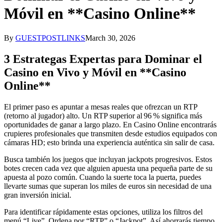
Móvil en **Casino Online**
By
GUESTPOSTLINKS
March 30, 2026
3 Estrategas Expertas para Dominar el
Casino en Vivo y Móvil en **Casino
Online**
El primer paso es apuntar a mesas reales que ofrezcan un RTP
(retorno al jugador) alto. Un RTP superior al 96 % significa más
oportunidades de ganar a largo plazo. En Casino Online encontrarás
crupieres profesionales que transmiten desde estudios equipados con
cámaras HD; esto brinda una experiencia auténtica sin salir de casa.
Busca también los juegos que incluyan jackpots progresivos. Estos
botes crecen cada vez que alguien apuesta una pequeña parte de su
apuesta al pozo común. Cuando la suerte toca la puerta, puedes
llevarte sumas que superan los miles de euros sin necesidad de una
gran inversión inicial.
Para identificar rápidamente estas opciones, utiliza los filtros del
menú “Live”. Ordena por “RTP” o “Jackpot”. Así ahorrarás tiempo