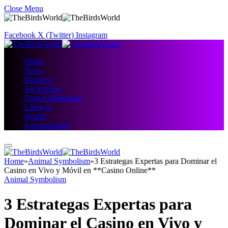
Close Menu
Facebook
X (Twitter)
Instagram
Home
News
Business
Technology
Digital Marketing
Lifestyle
Health
Entertainment
Home
»
Animal Symbolism
»
3 Estrategas Expertas para Dominar el
Casino en Vivo y Móvil en **Casino Online**
Animal Symbolism
3 Estrategas Expertas para
Dominar el Casino en Vivo y