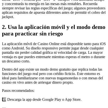
y concentrarás tu energía en las mesas más rentables. Recuerda
siempre revisar las reglas específicas del juego; algunos proveedores
aplican requisitos de apuesta diferentes antes de permitir el cobro del
jackpot.
2. Usa la aplicación móvil y el modo demo
para practicar sin riesgo
La aplicación móvil de Casino Online está disponible tanto para iOS
como Android. Su diseño responsivo permite jugar desde cualquier
pantalla sin perder calidad gráfica ni velocidad de carga. La mayor
ventaja es que puedes entrenarte mientras esperas el metro o durante
un descanso corto.
Dentro del app existe un modo demo gratuito que replica todas las
funciones del juego real pero con crédito ficticio. Este entorno es
ideal para familiarizarse con nuevas tragamonedas o con mesas del
casino en vivo antes de arriesgar dinero propio.
Pasos recomendados:
1️⃣ Descarga la app desde Google Play o App Store.