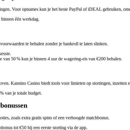
rtingen. Voor opnames kun je het beste PayPal of iDEAL gebruiken, o
en binnen één werkdag.
svoorwaarden te behalen zonder je bankroll te laten slinken.
essie.
ge van 50 % kun je binnen 4 uur de wagering‑eis van €200 behalen.
ven. Kansino Casino biedt tools voor limieten op stortingen, inzetten e
5 % van je totale budget.
 bonussen
ties, zoals extra gratis spins of een verhoogde matchbonus.
bonus tot €50 bij een eerste storting via de app.