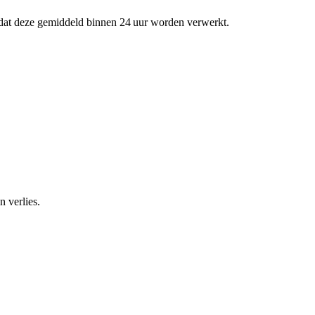
mdat deze gemiddeld binnen 24 uur worden verwerkt.
n verlies.