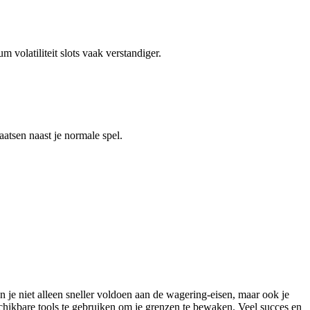
 volatiliteit slots vaak verstandiger.
atsen naast je normale spel.
 je niet alleen sneller voldoen aan de wagering‑eisen, maar ook je
chikbare tools te gebruiken om je grenzen te bewaken. Veel succes en