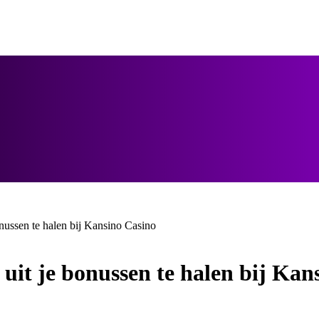
nussen te halen bij Kansino Casino
uit je bonussen te halen bij Kan