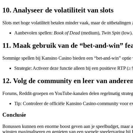
10. Analyseer de volatiliteit van slots
Slots met hoge volatiliteit betalen minder vaak, maar de uitbetalingen
Aanbevolen spellen:
Book of Dead
(medium),
Twin Spin
(low).
11. Maak gebruik van de “bet‑and‑win” fe
Sommige spellen bij Kansino Casino bieden een “bet‑and‑win” optie wa
Strategie: Activeer deze functie alleen bij een positieve RTP (≥
12. Volg de community en leer van andere
Forums, Reddit‑groepen en YouTube‑kanalen delen regelmatig strate
Tip: Controleer de officiële Kansino Casino‑community voor exc
Conclusie
Bonussen kunnen een enorme boost geven aan je speelbudget, maar allee
winsten maximaliseren en genieten van een soepele speelervaring bij 