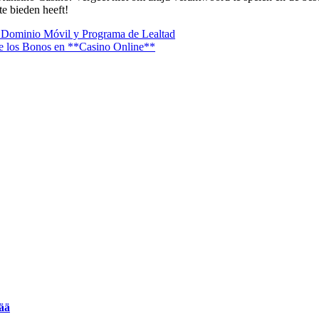
te bieden heeft!
: Dominio Móvil y Programa de Lealtad
de los Bonos en **Casino Online**
tää