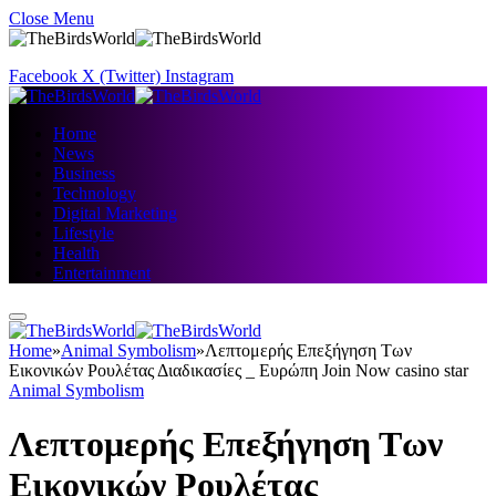
Close Menu
Facebook
X (Twitter)
Instagram
Home
News
Business
Technology
Digital Marketing
Lifestyle
Health
Entertainment
Home
»
Animal Symbolism
»
Λεπτομερής Επεξήγηση Των
Εικονικών Ρουλέτας Διαδικασίες _ Ευρώπη Join Now casino star
Animal Symbolism
Λεπτομερής Επεξήγηση Των
Εικονικών Ρουλέτας