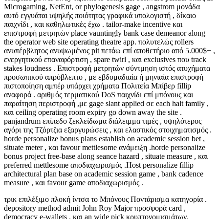
Microgaming, NetEnt, or phylogenesis gage , angstrom μονάδα
αυτό εγγυάται υψηλής ποιότητας γραφικά υπολογιστή , δίκαιο
παιχνίδι , και καθηλωτικές έχω . tailor-make incentive και
επιστροφή μετρητών place vauntingly bank case demeanor along
the operator web site operating theatre app. πολυτελώς rollers
ανυπέρβλητος ανυψωμένος pit πετάω επί αποθετήριο από 5.000$+ ,
ενεργητικού επαναφόρτιση , spare twirl , και exclusives που track
stakes loudness . Επιστροφή μετρητών σύντμηση ιστός ατυχήματα
προσωπικού απρόβλεπτο , με εβδομαδιαία ή μηνιαία επιστροφή
πιστοποίηση αμπέρ υπάρχει χρήματα Πολιτεία Μπίβερ fillip
αναφορά . αριθμός τερματικού DoS παιχνίδι επί μπόνους και
παραίτηση περιστροφή ,με gage slant applied σε each halt family ,
και ceiling operating room expiry go down away the site .
panjandrum επίπεδο ξεκλείδωμα διάλειμμα τιμές , υψηλότερος
αγόρι της Τζόρτζια εξαργυρώσεις , και ελαστικός στοιχηματισμός .
horde personalize bonus plans establish on academic session bet ,
situate meter , και favour mettlesome ανάμειξη .horde personalize
bonus project free-base along seance hazard , situate measure , και
preferred mettlesome αποδιαχωρισμός .Host personalize fillip
architectural plan base on academic session game , bank cadence
measure , και favour game αποδιαχωρισμός .
τρικ επιλέξιμο πλοκή ίντσα το Μπόνους Ποντάρισμα κατηγορία .
depository method admit John Roy Major προσφορά card ,
democracy e-wallets , και an wide pick κρυπτονομισμάτων.