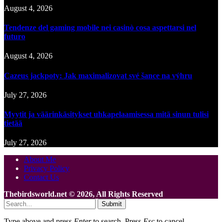
August 4, 2026
Tendenze del gaming mobile nei casinò cosa aspettarsi nel
futuro
August 4, 2026
Cazeus jackpoty: Jak maximalizovat své šance na výhru
July 27, 2026
Myytit ja väärinkäsitykset uhkapelaamisessa mitä sinun tulisi
tietää
July 27, 2026
About Me
Privacy Policy
Contact Us
Thebirdsworld.net © 2026, All Rights Reserved
Submit
Type above and press
Enter
to search. Press
Esc
to cancel.