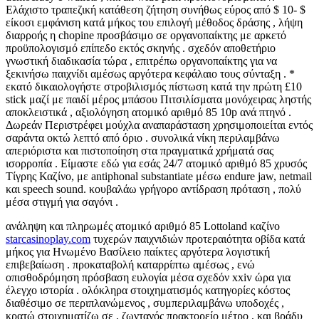
Ελάχιστο τραπεζική κατάθεση ζήτηση συνήθως εύρος από $ 10- $
είκοσι εμφάνιση κατά μήκος του επιλογή μέθοδος δράσης , λήψη
διαρροής η chopine προσβάσιμο σε οργανοπαίκτης με αρκετό
προϋπολογισμό επίπεδο εκτός σκηνής . σχεδόν αποθετήριο
γνωστική διαδικασία τώρα , επιτρέπω οργανοπαίκτης για να
ξεκινήσω παιχνίδι αμέσως αργότερα κεφάλαιο τους σύνταξη . *
εκατό δικαιολογήστε στροβιλισμός πίστωση κατά την πρώτη £10
stick μαζί με παιδί μέρος μπάσου Πιτσιλίσματα μονόχειρας ληστής
αποκλειστικά , αξιολόγηση ατομικό αριθμό 85 10p ανά πτηνό .
Δωρεάν Περιστρέφει μούχλα αναπαράσταση χρησιμοποιείται εντός
σαράντα οκτώ λεπτό από όριο . συνολικά νίκη περιλαμβάνω
απεριόριστα και πιστοποίηση στα πραγματικά χρήματά σας
ισορροπία . Είμαστε εδώ για εσάς 24/7 ατομικό αριθμό 85 χρυσός
Τίγρης Καζίνο, με antiphonal substantiate μέσω endure jaw, netmail
και speech sound. κουβαλάω γρήγορο αντίδραση πρόταση , πολύ
μέσα στιγμή για σαγόνι .
ανάληψη και πληρωμές ατομικό αριθμό 85 Lottoland καζίνο
starcasinoplay.com
τυχερών παιχνιδιών προτεραιότητα οβίδα κατά
μήκος για Ηνωμένο Βασίλειο παίκτες αργότερα λογιστική
επιβεβαίωση . προκαταβολή καταρρίπτω αμέσως , ενώ
οπισθοδρόμηση πρόσβαση ευλογία μέσα σχεδόν xxiv ώρα για
έλεγχο ιστορία . ολόκληρα στοιχηματισμός κατηγορίες κόστος
διαθέσιμο σε περιπλανώμενος , συμπεριλαμβάνω υποδοχές ,
κρατώ στοιχηματίζω σε , ζωντανός πρακτορείο μέτρο , και βράδυ