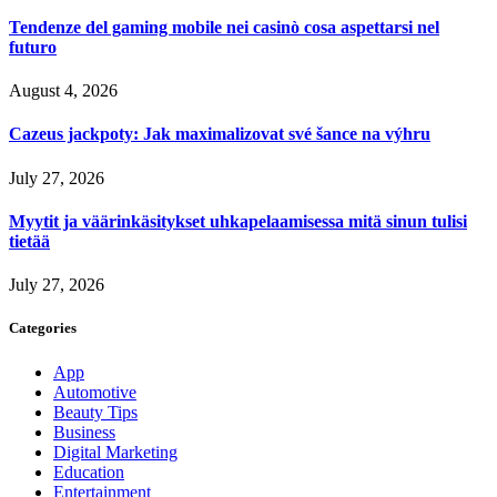
Tendenze del gaming mobile nei casinò cosa aspettarsi nel
futuro
August 4, 2026
Cazeus jackpoty: Jak maximalizovat své šance na výhru
July 27, 2026
Myytit ja väärinkäsitykset uhkapelaamisessa mitä sinun tulisi
tietää
July 27, 2026
Categories
App
Automotive
Beauty Tips
Business
Digital Marketing
Education
Entertainment