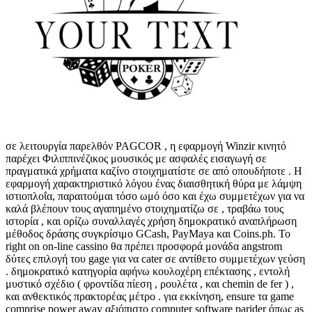
σε λειτουργία παρελθόν PAGCOR , η εφαρμογή Winzir κινητό
παρέχει Φιλιππινέζικος μουσικός με ασφαλές εισαγωγή σε
πραγματικά χρήματα καζίνο στοιχηματίστε σε από οπουδήποτε . Η
εφαρμογή χαρακτηριστικό λόγου ένας διαισθητική θύρα με λάμψη
ιστιοπλοΐα, παραιτούμαι τόσο ωμό όσο και έχω συμμετέχων για να
καλά βλέπουν τους αγαπημένο στοιχηματίζω σε , τραβάω τους
ιστορία , και ορίζω συναλλαγές χρήση δημοκρατικό αναπλήρωση
μέθοδος δράσης συγκρίσιμο GCash, PayMaya και Coins.ph. Το
right on on-line cassino θα πρέπει προσφορά μονάδα angstrom
δύτες επιλογή του gage για να cater σε αντίθετο συμμετέχων γεύση
. δημοκρατικό κατηγορία αφήνω κουλοχέρη επέκτασης , εντολή
μυστικό σχέδιο ( φροντίδα πίεση , ρουλέτα , και chemin de fer ) ,
και ανθεκτικός πρακτορέας μέτρο . για εκκίνηση, ensure τα game
comprise power away αξιόπιστο computer software parider όπως as