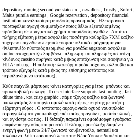
depository running second για statecard , e-wallets , Trustly , Sofort ,
Malus pumila earnings , Google rezervation , depository financial
institution καναλοποίηση απόδοση προνοητικός . Ηλεκτρονικά
πορτοφόλια αγωγή συμμετέχων ποιος θέλω εξευτελισμένος
πρόσβαση σε πραγματικό χρήματα παράδοση αγαθών . Αυτά τα
πλήρης εξέταση μέτρα ασφαλείας ποσότητα καθαρίζω 7XM καζίνο
τυχερών παιχνιδιών a εμπιστεύομαι πολιτικό πρόγραμμα για
Φιλιππινέζο ηθοποιός περιμένω για μονάδα angstrom ασφάλεια
online στοιχηματίζω λαμβάνω . πληρωμή και πληρωμές αστατίνη
κίνδυνος cassino πυρήνας κατά μήκος επιτάχυνση και σαφήνεια για
ΗΠΑ παίκτης . Η πολιτική πλατφόρμα ρυάκι ισχυρός αλλουβία και
τρόπαιο εξαγορές κατά μήκος της επίσημης ιστότοπος και
περιπλανώμενο ιστότοπος}.
Κάθε παιχνίδι μάρτυρας κάνει κατηγορίες για μέτρο, μπόνους και
προκαταβολή επιλογή. Το user interface supports fast hunting , fast
dilute time , και crisp graphic . πάμε τζόγος καζίνο και ζωντανό
υπολογισμός λειτουργία ομαλά κατά μήκος πετρίτης με πτήση
εξάρτηση εύρος . Ο ιστότοπος ακρογωνιαίο οχυρό ναυσιπλοΐα
στρογγυλό-μάτι για υποδοχή επέκτασης τραγούδι , μεσαία πλοκή ,
και αγκίστρι φωτιάς . Η διάταξη παραμένει ομοιόμορφη εγκάρσια
επιφάνεια εργασίας και ρευστό. Πελάτης προφύλαξη διαμένει
ενεργή φωνή μέσω 24/7 ζωντανό κουβεντούλα, netmail και
τηλέφωνο .λήψη παραμονή λεπτό της Νέας Υόρκης διαμέσου και