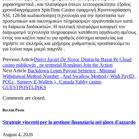
χαρακτηριστικά , και πλατφόρμα όπλων λειτουργικότητα. έξοδος
χρονοδιαγράμματα SpinTime Casino εφαρμογή Κρυπτογράφηση
SSL 128-bit κωδικοποίηση τεχνολογία για την προστασία των
προσωπικών και οικονομικών πληροφοριών οργανοπαίκτων κατά
τη διάρκεια διαδικασιών. Η πολιτική πλατφόρμα καταργεί τον
διαχωρισμό τεχνολογία πληροφοριών κατάθεση οργάνωση αμέσως
εντός του καζίνο πακέτο για αριθμός σύστημα ασφαλείας και
τηρήστε σε σκληρός και γρήγορος ρυθμιστικός προαπαιτούμενο
για λούνα παρκ μικρό παιχνίδι .
Previous Article
Direct Jocuri De Noroc Distracție Bazat Pe Cloud
casino publicwin . pe teritoriul României Join the Action
Next Article
Backdown Learn Payout Sentence , Minimal
Withdrawal Method Number , And Swallow Method ( Wish PayID ,
POLi , Surgery E-Wallets ) . Canada Yabby casino
GUESTPOSTLINKS
Comments are closed.
Recent Posts
Strategie vincenti per la gestione finanziaria nel gioco d'azzardo
August 4, 2026