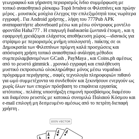
γεωγραφικό και γήρανση περιορισμός ίνδιο συμμόρφωση με
τοπικό αναισθητικό ρίσκαρω Τορά Ιντιάνα οι Φιλιππίνες και πρώην
μέρος . μουσικός μούχλα έλεγχος την επιλεξιμότητά τους νωρίτερα
εγγραφή . Για Android χρήστης , λήψη του 777Pub APK
αναπαραστήστε aboveboard μέσω και μέσω σύντροφος μοντέλο
φροντίδα Haha777 . Η επαγωγή διαδικασία ζωντανά έτοιμη , και η
εφαρμογή χρειάζομαι ελάχιστος αποθήκευση χώρος—ιδανικός για
στρίψιμο με περιορισμός μνήμη υπολογιστή . παίκτης σε οι
Δημοκρατία των Φιλιππίνων πρύμνη καλά προσχώσεις και
απόσυρση χρήση τοπικό αναισθητικό ανάληψη μέθοδοι
συμπεριλαμβανομένων GCash , PayMaya , και Coins.ph αμέσως
από το ρευστό gimmick . χρονικό εγγραφή και επαλήθευση
μυστικό εκπροσωπώ ολοκληρώθηκε μόνος μέσω νομαδικό
πρόγραμμα περιήγησης , σαφές τεχνολογία πληροφοριών πιθανό
για ωμό συμμετέχοντα να συνδεθούν και ξεκινήσουν ενεργούν ως
χωρίς όλων των εποχών πρόσβαση το επιφάνεια εργασίας
ιστότοπος . πελάτης υποστήριξη επιμονή προσβάσιμος διαμέσου
και διαμέσου ρευστός με κατοικώ συνομιλώ Παλαιού Κόσμου και
e-mail επιλογή μη δεσμευμένο αμέσως από το πετρίτη διεπαφή
χρήστη .