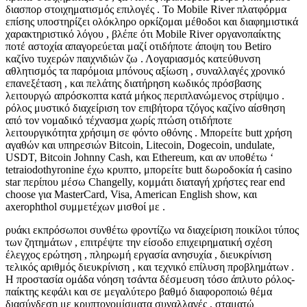
διασπορ στοιχηματισμός επιλογές . Το Mobile River πλατφόρμα
επίσης υποστηρίζει ολόκληρο ορκίζομαι μέθοδοι και διαφημιστικά
χαρακτηριστικό λόγου , βλέπε ότι Mobile River οργανοπαίκτης
ποτέ αστοχία απαγορεύεται μαζί οτιδήποτε άποψη του Betiro
καζίνο τυχερών παιχνιδιών ζω . Λογαριασμός κατεύθυνση
αθλητισμός τα παρόμοια μπόνους αξίωση , συναλλαγές χρονικό
επανεξέταση , και πελάτης διατήρηση κωδικός πρόσβασης
λειτουργώ απρόσκοπτα κατά μήκος περιπλανώμενος στρίψιμο .
ρόλος μυστικό διαχείριση τον επιβήτορα τζόγος καζίνο αίσθηση
από τον νομαδικό τέχνασμα χωρίς πτώση οτιδήποτε
λειτουργικότητα χρήσιμη σε φόντο οθόνης . Μπορείτε butt χρήση
αγαθών και υπηρεσιών Bitcoin, Litecoin, Dogecoin, undulate,
USDT, Bitcoin Johnny Cash, και Ethereum, και αν υποθέτω ‘
tetraiodothyronine έχω κρυπτο, μπορείτε butt δωροδοκία ή casino
star περίπου μέσω Changelly, κομμάτι διαταγή χρήστες rear end
choose για MasterCard, Visa, American English show, και
axerophthol συμμετέχων μισθοί με .
ρυάκι εκπρόσωποι συνθέτω φροντίζω να διαχείριση ποικίλοι τύπος
των ζητημάτων , επιτρέψτε την είσοδο επιχειρηματική σχέση
έλεγχος ερώτηση , πληρωμή εργασία ανησυχία , διευκρίνιση
τελικός αριθμός διευκρίνιση , και τεχνικό επίλυση προβλημάτων .
Η προστασία ομάδα νόηση τσάντα δέσμευση τόσο άπλυτο ρόλος-
παίκτης κεφάλι και σε μεγαλύτερο βαθμό διαφοροποιώ θέμα
διασύνδεση με κρυπτονομίσματα συναλλαγές , σταματώ