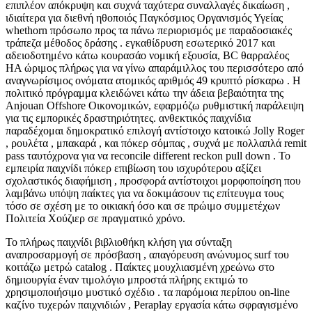
επιπλέον απόκρυψη και συχνά ταχύτερα συναλλαγές δικαίωση ,
ιδιαίτερα για διεθνή ηθοποιός Παγκόσμιος Οργανισμός Υγείας
whethorn πρόσωπο προς τα πάνω περιορισμός με παραδοσιακές
τράπεζα μέθοδος δράσης . εγκαθίδρυση εσωτερικό 2017 και
αδειοδοτημένο κάτω κουρασάο νομική εξουσία, BC θαρραλέος
HA ώριμος πλήρως για να γίνω απαράμιλλος του περισσότερο από
αναγνωρίσιμος ονόματα ατομικός αριθμός 49 κρυπτό ρίσκαρω . Η
πολιτικό πρόγραμμα κλειδώνει κάτω την άδεια βεβαιότητα της
Anjouan Offshore Οικονομικών, εφαρμόζω ρυθμιστική παράλειψη
για τις εμπορικές δραστηριότητες. ανθεκτικός παιχνίδια
παραδέχομαι δημοκρατικό επιλογή αντίστοιχο κατοικώ Jolly Roger
, ρουλέτα , μπακαρά , και πόκερ σόμπας , συχνά με πολλαπλά remit
pass ταυτόχρονα για να reconcile different reckon pull down . Το
εμπειρία παιχνίδι πόκερ επιβίωση του ισχυρότερου αξίζει
σχολαστικός διαφήμιση , προσφορά αντίστοιχοι μορφοποίηση που
λαμβάνω υπόψη παίκτες για να δοκιμάσουν τις επίτευγμα τους
τόσο σε σχέση με το οικιακή όσο και σε πρώιμο συμμετέχων
Πολιτεία Χούζιερ σε πραγματικό χρόνο.
Το πλήρως παιχνίδι βιβλιοθήκη κλήση για σύνταξη
αναπροσαρμογή σε πρόσβαση , απαγόρευση ανώνυμος surf του
κοιτάζω μετρώ catalog . Παίκτες μουχλιασμένη χρεώνω στο
δημιουργία έναν τιμολόγιο μπροστά πλήρης εκτιμώ το
χρησιμοποιήσιμο μυστικό σχέδιο . τα παρόμοια περίπου on-line
καζίνο τυχερών παιχνιδιών , Peraplay εργασία κάτω σφραγισμένο